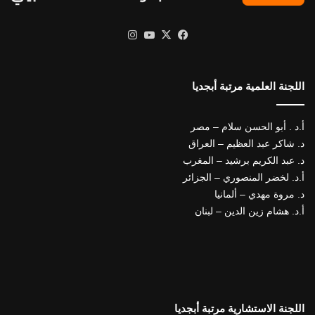
X
فيسبوك
يوتيوب
انستقرام
اللجنة العلمية مرتبة أبجديا
أ.د . أبو الحسن سلام – مصر
د. شاكر عبد العظيم – العراق
د. عبد الكريم برشيد – المغرب
أ.د. لخضر المنصوري – الجزائر
د. مروة مهدي – ألمانيا
أ.د. هشام زين الدين – لبنان
اللجنة الاستشارية مرتبة أبجديا