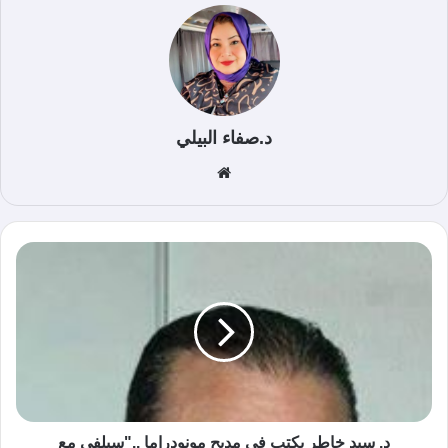
د.صفاء البيلي
موق
ع
الوي
ب
د. سيد خاطر يكتب في مديح مونودراما .."سيلفي مع