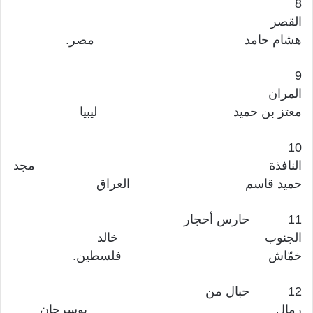
8
القصر
هشام حامد مصر.
9
المران
معتز بن حميد ليبيا
10
النافذة مجد
حميد قاسم العراق
11 حارس أحجار
الجنوب خالد
خمّاش فلسطين.
12 حبال من
رمال بوسرحان