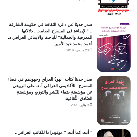
صدر حديثا عن دائرة الثقافة في حكومة الشارقة
.. “الإيماءة في المسرح الصامت ـ دلالاتها
المعرفية والجمالية” للباحث والايمائي العراقي د.
أحمد محمد عبد الأمير
23 مارس، 2019
صدر حديثا كتاب “يهودُ العراق وجهودهم في فضاء
المسرح” للأكاديمي العراقي أ. د. علي الربيعي
عن مؤسَسَةِ صَفاء للنّشرِ والتوزيع ومؤسَسَةِ
الصَّادق الثَّقافية.
9 يناير، 2020
” أنت كما أنت ” مونودراما للكاتب العراقي..