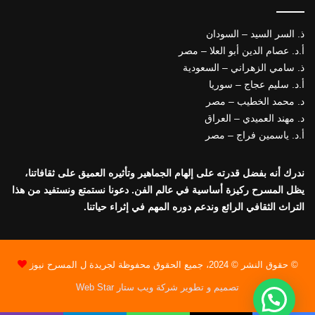
ذ. السر السيد – السودان
أ.د. عصام الدين أبو العلا – مصر
ذ. سامي الزهراني – السعودية
أ.د. سليم عجاج – سوريا
د. محمد الخطيب – مصر
د. مهند العميدي – العراق
أ.د. ياسمين فراج – مصر
ندرك أنه بفضل قدرته على إلهام الجماهير وتأثيره العميق على ثقافاتنا،
يظل المسرح ركيزة أساسية في عالم الفن. دعونا نستمتع ونستفيد من هذا
التراث الثقافي الرائع وندعم دوره المهم في إثراء حياتنا.
© حقوق النشر © 2024، جميع الحقوق محفوظة لجريدة ل المسرح نيوز
تصميم و تطوير شركة ويب ستار Web Star