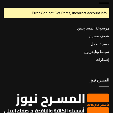
Error Can not Get Posts, Incorrect account info.
موسوعة المسرحيين
شوف مسرح
مسرح طفل
سينما وتليفزيون
إصدارات
المسرح نيوز