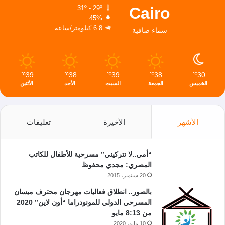
Cairo
31º - 29º
45%
6.8 كيلومتر/ساعة
سماء صافية
39
38
39
38
30
℃
℃
℃
℃
℃
الخميس
الجمعة
السبت
الأحد
الأثنين
الأشهر
الأخيرة
تعليقات
“أمي..لا تتركيني” مسرحية للأطفال للكاتب
المصري: مجدي محفوظ
20 سبتمبر، 2015
بالصور.. انطلاق فعاليات مهرجان محترف ميسان
المسرحي الدولي للمونودراما “أون لاين” 2020
من 8:13 مايو
10 مايو، 2020