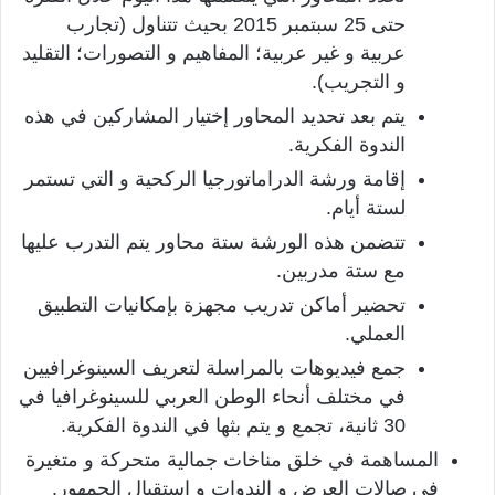
حتى 25 سبتمبر 2015 بحيث تتناول (تجارب
عربية و غير عربية؛ المفاهيم و التصورات؛ التقليد
و التجريب).
يتم بعد تحديد المحاور إختيار المشاركين في هذه
الندوة الفكرية.
إقامة ورشة الدراماتورجيا الركحية و التي تستمر
لستة أيام.
تتضمن هذه الورشة ستة محاور يتم التدرب عليها
مع ستة مدربين.
تحضير أماكن تدريب مجهزة بإمكانيات التطبيق
العملي.
جمع فيديوهات بالمراسلة لتعريف السينوغرافيين
في مختلف أنحاء الوطن العربي للسينوغرافيا في
30 ثانية، تجمع و يتم بثها في الندوة الفكرية.
المساهمة في خلق مناخات جمالية متحركة و متغيرة
في صالات العرض و الندوات و استقبال الجمهور.