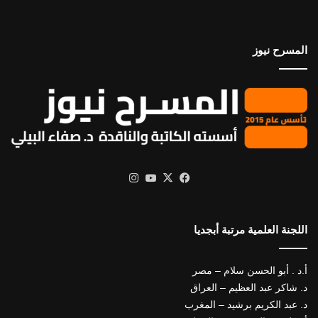
المسرح نيوز
X
فيسبوك
يوتيوب
انستقرام
اللجنة العلمية مرتبة أبجديا
أ.د . أبو الحسن سلام – مصر
د. شاكر عبد العظيم – العراق
د. عبد الكريم برشيد – المغرب