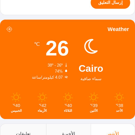
Weather
26
℃
Cairo
38º - 26º
74%
4.07 كيلومتر/ساعة
سماء صافية
40
42
40
39
38
℃
℃
℃
℃
℃
الأحد
الأثنين
الثلاثاء
الأربعاء
الخميس
الأشهر
الأخيرة
تعليقات