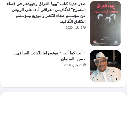
صدر حديثا كتاب “يهودُ العراق وجهودهم في فضاء
المسرح” للأكاديمي العراقي أ. د. علي الربيعي
عن مؤسَسَةِ صَفاء للنّشرِ والتوزيع ومؤسَسَةِ
الصَّادق الثَّقافية.
9 يناير، 2020
” أنت كما أنت ” مونودراما للكاتب العراقي..
حسين السلمان
20 يناير، 2020