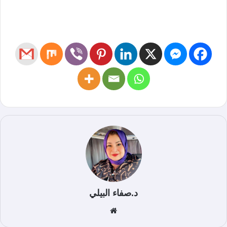
د.صفاء البيلي
موق
ع