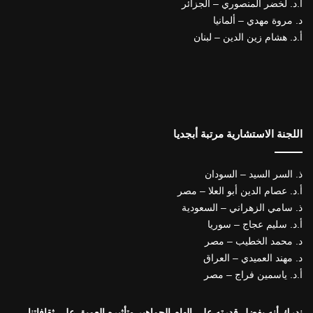
أ.د. لخضر المنصوري – الجزائر
د. مروة مهدي – ألمانيا
أ.د. هشام زين الدين – لبنان
اللجنة الاستشارية مرتبة أبجديا
ذ. السر السيد – السودان
أ.د. عصام الدين أبو العلا – مصر
ذ. سامي الزهراني – السعودية
أ.د. سليم عجاج – سوريا
د. محمد الخطيب – مصر
د. مهند العميدي – العراق
أ.د. ياسمين فراج – مصر
ندرك أنه بفضل قدرته على إلهام الجماهير وتأثيره العميق على ثقافاتنا،