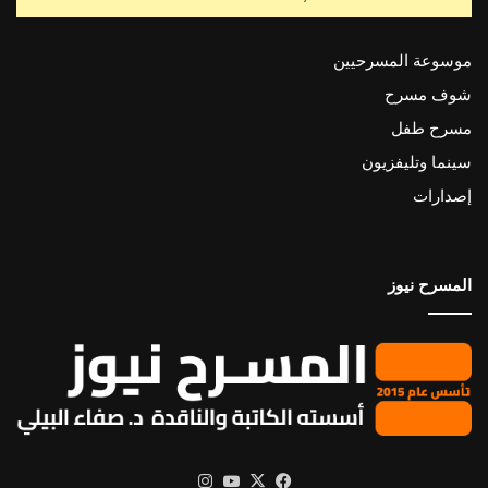
موسوعة المسرحيين
شوف مسرح
مسرح طفل
سينما وتليفزيون
إصدارات
المسرح نيوز
X
فيسبوك
يوتيوب
انستقرام