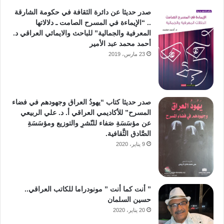
صدر حديثا عن دائرة الثقافة في حكومة الشارقة
.. “الإيماءة في المسرح الصامت ـ دلالاتها
المعرفية والجمالية” للباحث والايمائي العراقي د.
أحمد محمد عبد الأمير
23 مارس، 2019
صدر حديثا كتاب “يهودُ العراق وجهودهم في فضاء
المسرح” للأكاديمي العراقي أ. د. علي الربيعي
عن مؤسَسَةِ صَفاء للنّشرِ والتوزيع ومؤسَسَةِ
الصَّادق الثَّقافية.
9 يناير، 2020
” أنت كما أنت ” مونودراما للكاتب العراقي..
حسين السلمان
20 يناير، 2020