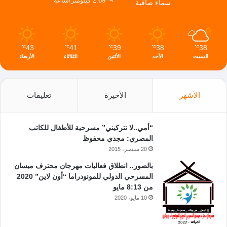
2.69 كيلومتر/ساعة
سماء صافية
43
41
39
38
38
℃
℃
℃
℃
℃
السبت
الأحد
الأثنين
الثلاثاء
الأربعاء
الأشهر
الأخيرة
تعليقات
“أمي..لا تتركيني” مسرحية للأطفال للكاتب
المصري: مجدي محفوظ
20 سبتمبر، 2015
بالصور.. انطلاق فعاليات مهرجان محترف ميسان
المسرحي الدولي للمونودراما “أون لاين” 2020
من 8:13 مايو
10 مايو، 2020