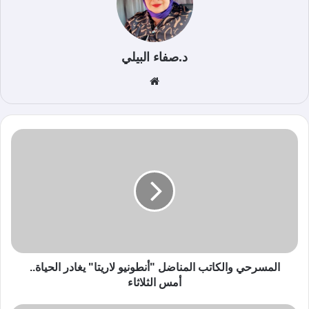
د.صفاء البيلي
موق
ع
الوي
ب
المسرحي والكاتب المناضل "أنطونيو لاريتا" يغادر الحياة..
أمس الثلاثاء