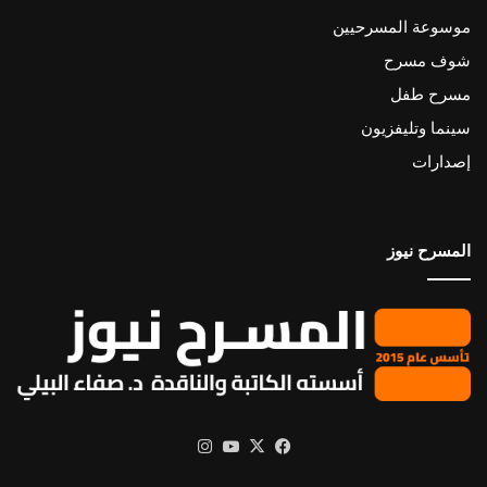
موسوعة المسرحيين
شوف مسرح
مسرح طفل
سينما وتليفزيون
إصدارات
المسرح نيوز
X
فيسبوك
يوتيوب
انستقرام