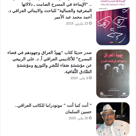
.. “الإيماءة في المسرح الصامت ـ دلالاتها
المعرفية والجمالية” للباحث والايمائي العراقي د.
أحمد محمد عبد الأمير
23 مارس، 2019
صدر حديثا كتاب “يهودُ العراق وجهودهم في فضاء
المسرح” للأكاديمي العراقي أ. د. علي الربيعي
عن مؤسَسَةِ صَفاء للنّشرِ والتوزيع ومؤسَسَةِ
الصَّادق الثَّقافية.
9 يناير، 2020
” أنت كما أنت ” مونودراما للكاتب العراقي..
حسين السلمان
20 يناير، 2020