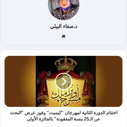
د.صفاء البيلي
موق
ع
الوي
ب
اختتام الدورة الثانية لمهرجان "كيميت" وفوز عرض "البحث
عن الـ25 بنسة المفقودة" بالجائزة الأولى