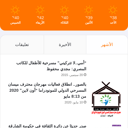
40
42
40
39
38
℃
℃
℃
℃
℃
الأحد
الأثنين
الثلاثاء
الأربعاء
الخميس
الأشهر
الأخيرة
تعليقات
“أمي..لا تتركيني” مسرحية للأطفال للكاتب
المصري: مجدي محفوظ
20 سبتمبر، 2015
بالصور.. انطلاق فعاليات مهرجان محترف ميسان
المسرحي الدولي للمونودراما “أون لاين” 2020
من 8:13 مايو
10 مايو، 2020
صدر حديثا عن دائرة الثقافة في حكومة الشارقة