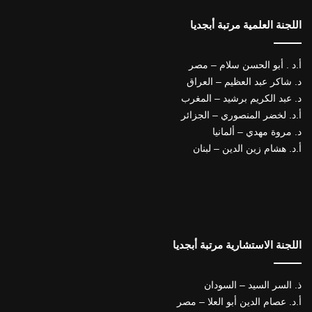
اللجنة العلمية مرتبة أبجديا
أ.د . أبو الحسن سلام – مصر
د. شاكر عبد العظيم – العراق
د. عبد الكريم برشيد – المغرب
أ.د. لخضر المنصوري – الجزائر
د. مروة مهدي – ألمانيا
أ.د. هشام زين الدين – لبنان
اللجنة الاستشارية مرتبة أبجديا
ذ. السر السيد – السودان
أ.د. عصام الدين أبو العلا – مصر