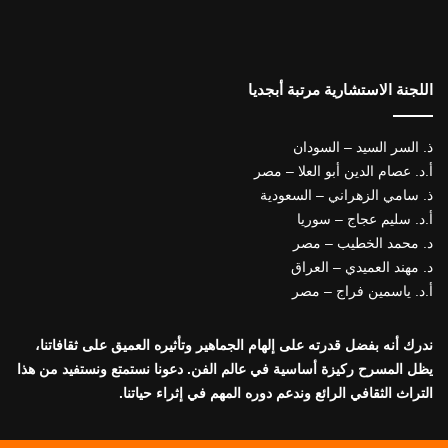
اللجنة الاستشارية مرتبة أبجديا
ذ. السر السيد – السودان
أ.د. عصام الدين أبو العلا – مصر
ذ. سامي الزهراني – السعودية
أ.د. سليم عجاج – سوريا
د. محمد الخطيب – مصر
د. مهند العميدي – العراق
أ.د. ياسمين فراج – مصر
ندرك أنه بفضل قدرته على إلهام الجماهير وتأثيره العميق على ثقافاتنا،
يظل المسرح ركيزة أساسية في عالم الفن. دعونا نستمتع ونستفيد من هذا
التراث الثقافي الرائع وندعم دوره المهم في إثراء حياتنا.