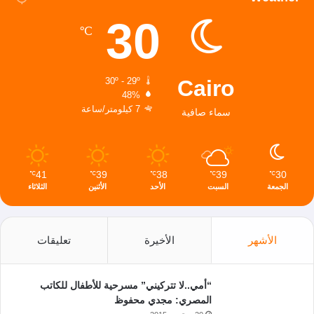
30
℃
Cairo
30º - 29º
48%
7 كيلومتر/ساعة
سماء صافية
41
39
38
39
30
℃
℃
℃
℃
℃
الجمعة
السبت
الأحد
الأثنين
الثلاثاء
الأشهر
الأخيرة
تعليقات
“أمي..لا تتركيني” مسرحية للأطفال للكاتب
المصري: مجدي محفوظ