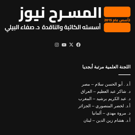
X
فيسبوك
يوتيوب
انستقرام
اللجنة العلمية مرتبة أبجديا
أ.د . أبو الحسن سلام – مصر
د. شاكر عبد العظيم – العراق
د. عبد الكريم برشيد – المغرب
أ.د. لخضر المنصوري – الجزائر
د. مروة مهدي – ألمانيا
أ.د. هشام زين الدين – لبنان