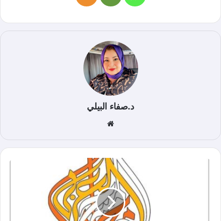
د.صفاء البيلي
موق
ع
الوي
ب