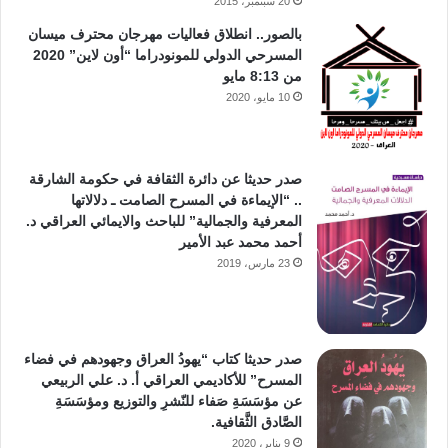
20 سبتمبر، 2015
بالصور.. انطلاق فعاليات مهرجان محترف ميسان
المسرحي الدولي للمونودراما “أون لاين” 2020
من 8:13 مايو
10 مايو، 2020
صدر حديثا عن دائرة الثقافة في حكومة الشارقة
.. “الإيماءة في المسرح الصامت ـ دلالاتها
المعرفية والجمالية” للباحث والايمائي العراقي د.
أحمد محمد عبد الأمير
23 مارس، 2019
صدر حديثا كتاب “يهودُ العراق وجهودهم في فضاء
المسرح” للأكاديمي العراقي أ. د. علي الربيعي
عن مؤسَسَةِ صَفاء للنّشرِ والتوزيع ومؤسَسَةِ
الصَّادق الثَّقافية.
9 يناير، 2020