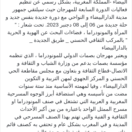
البيضاء -المملكة المغربية، بشكل رسمي عن تنظيم
فعاليات الدورة السابعة للمهرجان حيث سيلتقي جمهور
مدينة الدارالبيضاء و النواحي مع دورة جديدة بنفس جديد و
حلة جديدة من 06 إلى 08 دجنبر 2023. تحت شعار : ”
المرأة والمونودراما ، فضاءات البحث عن الهوية و الحرية
” بالمركب الثقافي الحسني _ طريق الجديدة _
بالدارالبيضاء
ويعتبر مهرجان بصمات الدولي للمونودراما ، الذي تنظمه
مؤسسة بصمات بدعم من وزارة الشباب و الثقافة و
الاتصال-قطاع الثقافة و بتعاون مع مجلس مقاطعة الحي
الحسني و المركز الجهوي لمهن التربية و التكوين
الدارالبيضاء ، وفيا لمهمته الأساسية منذ ستة سنوات
مضت من تأسيسه وهي استضافة أبرز الوجوه المسرحية
المغربية و العربية التي تشتغل في صنف المونودراما او
مسرح الممثل الواحد باعتباره من بين أكبر الأحداث
الثقافية و الفنية والتي تهتم بهذا الصنف المسرحي في
المدينة و في المغرب بشكل عام و تحتفي به كصنف قائم
بذاته ببرمجة متنوعة وغنية ذات جودة عالية.