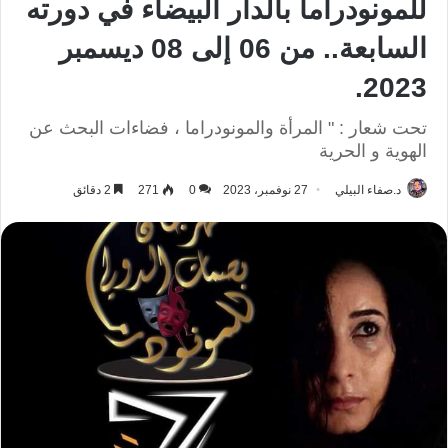
للمونودراما بالدار البيضاء في دورته
السابعة.. من 06 إلى 08 ديسمبر
2023.
تحت شعار : " المرأة والمونودراما ، فضاءات البحث عن
الهوية و الحرية
د.صفاء البيلي
27 نوفمبر، 2023
0
271
2 دقائق