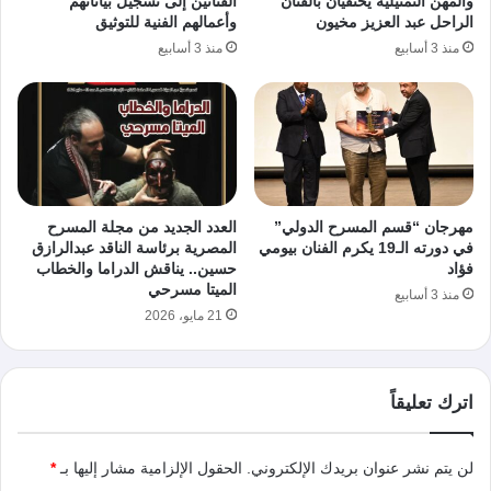
والمهن التمثيلية يحتفيان بالفنان
الفنانين إلى تسجيل بياناتهم
الراحل عبد العزيز مخيون
وأعمالهم الفنية للتوثيق
منذ 3 أسابيع
منذ 3 أسابيع
مهرجان “قسم المسرح الدولي”
العدد الجديد من مجلة المسرح
في دورته الـ19 يكرم الفنان بيومي
المصرية برئاسة الناقد عبدالرازق
فؤاد
حسين.. يناقش الدراما والخطاب
الميتا مسرحي
منذ 3 أسابيع
21 مايو، 2026
اترك تعليقاً
لن يتم نشر عنوان بريدك الإلكتروني.
الحقول الإلزامية مشار إليها بـ
*