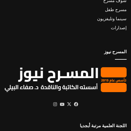
شوف مسرح
مسرح طفل
سينما وتليفزيون
إصدارات
المسرح نيوز
X
فيسبوك
يوتيوب
انستقرام
اللجنة العلمية مرتبة أبجديا