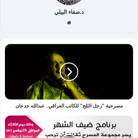
د.صفاء البيلي
موق
ع
الوي
ب
مسرحية "رجل الثلج" للكاتب العراقي.. عبدالله جدعان