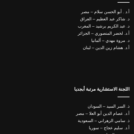
أ.د . أبو الحسن سلام – مصر
د. شاكر عبد العظيم – العراق
د. عبد الكريم برشيد – المغرب
أ.د. لخضر المنصوري – الجزائر
د. مروة مهدي – ألمانيا
أ.د. هشام زين الدين – لبنان
اللجنة الاستشارية مرتبة أبجديا
ذ. السر السيد – السودان
أ.د. عصام الدين أبو العلا – مصر
ذ. سامي الزهراني – السعودية
أ.د. سليم عجاج – سوريا