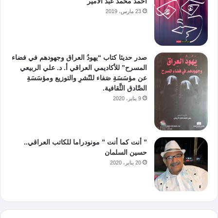
أحمد محمد عبد الأمير
23 مارس، 2019
صدر حديثا كتاب “يهودُ العراق وجهودهم في فضاء
المسرح” للأكاديمي العراقي أ. د. علي الربيعي
عن مؤسَسَةِ صَفاء للنّشرِ والتوزيع ومؤسَسَةِ
الصَّادق الثَّقافية.
9 يناير، 2020
” أنت كما أنت ” مونودراما للكاتب العراقي..
حسين السلمان
20 يناير، 2020