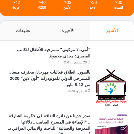
42
40
39
38
30
℃
℃
℃
℃
℃
السبت
الأحد
الأثنين
الثلاثاء
الأربعاء
الأشهر
الأخيرة
تعليقات
“أمي..لا تتركيني” مسرحية للأطفال للكاتب
المصري: مجدي محفوظ
20 سبتمبر، 2015
بالصور.. انطلاق فعاليات مهرجان محترف ميسان
المسرحي الدولي للمونودراما “أون لاين” 2020
من 8:13 مايو
10 مايو، 2020
صدر حديثا عن دائرة الثقافة في حكومة الشارقة
.. “الإيماءة في المسرح الصامت ـ دلالاتها
المعرفية والجمالية” للباحث والايمائي العراقي د.