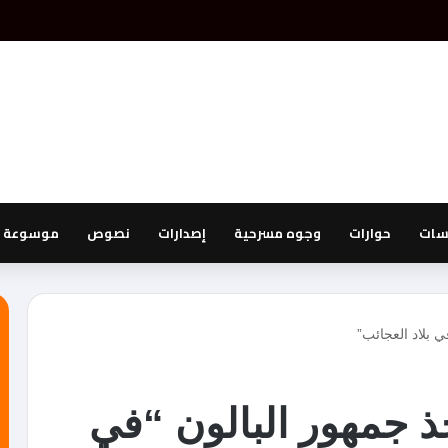
اسات
حوارات
وجوه مسرحية
إصدارات
نصوص
موسوعة ا
ي بلاد العجائب”
ذ جمهور البالون “في