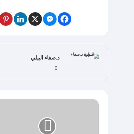
د.صفاء البيلي
موق
ع
الوي
ب