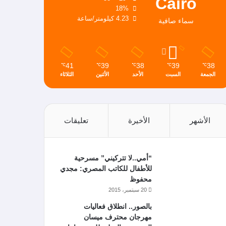
Cairo
18%
4.23 كيلومتر/ساعة
سماء صافية
41
39
38
39
38
℃
℃
℃
℃
℃
الجمعة
السبت
الأحد
الأثنين
الثلاثاء
الأشهر
الأخيرة
تعليقات
“أمي..لا تتركيني” مسرحية
للأطفال للكاتب المصري: مجدي
محفوظ
20 سبتمبر، 2015
بالصور.. انطلاق فعاليات
مهرجان محترف ميسان