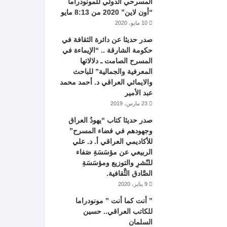
المسرحي الدولي للمونودراما
“أون لاين” 2020 من 8:13 مايو
10 مايو، 2020
صدر حديثا عن دائرة الثقافة في
حكومة الشارقة .. “الإيماءة في
المسرح الصامت ـ دلالاتها
المعرفية والجمالية” للباحث
والايمائي العراقي د. أحمد محمد
عبد الأمير
23 مارس، 2019
صدر حديثا كتاب “يهودُ العراق
وجهودهم في فضاء المسرح”
للأكاديمي العراقي أ. د. علي
الربيعي عن مؤسَسَةِ صَفاء
للنّشرِ والتوزيع ومؤسَسَةِ
الصَّادق الثَّقافية.
9 يناير، 2020
” أنت كما أنت ” مونودراما
للكاتب العراقي.. حسين
السلمان