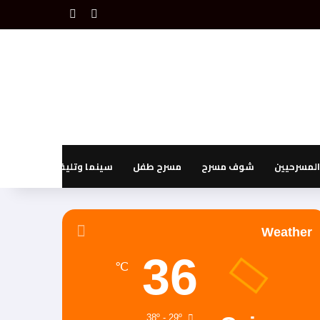
بحث عن
إضافة عمود جانبي
لمسرحيين
شوف مسرح
مسرح طفل
سينما وتليفزيون
Weather
36
℃
38º - 29º