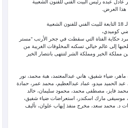
 عادل عبده رئيس البيت الفني للفنون الشعبية
 هذا العرض.
“أليس في بلاد العجائب” من إنتاج فرقة تحت الـ 18 التابعة للبيت الفني للفنون الشعبية
اضي كوميدي،
سرد حكاية الفتاة التي سقطت في جحر الأرنب “مستر
حبها إلى عالم خيالي تسكنه المخلوقات الغريبة من
ن مملكة الخير ومملكة الشر لتنتهى بانتصار الخير
اهر، ضياء شفيق، هاني عبدالمعتمد، هبة محمد، نور
بد الحميد ميدو، عماد عبدالعظيم، محمد عمر، حمادة
مد فايز، مصطفى محمد، محمود سليمان، خالد
ل، موسيقى مارك اسكندر، استعراضات ضياء شفيق،
 د. محمد سعد، مخرج منفذ إيهاب علوان، تأليف