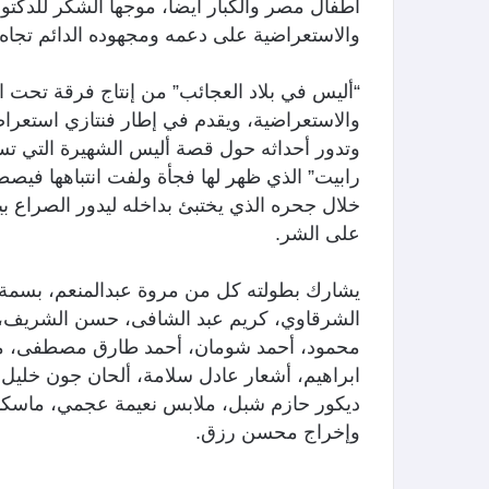
أطفال مصر والكبار أيضا، موجها الشكر للدكتور
والاستعراضية على دعمه ومجهوده الدائم تجاه
والاستعراضية، ويقدم في إطار فنتازي استعر
وتدور أحداثه حول قصة أليس الشهيرة التي ت
رابيت” الذي ظهر لها فجأة ولفت انتباهها فيصط
خلال جحره الذي يختبئ بداخله ليدور الصراع بي
على الشر.
يشارك بطولته كل من مروة عبدالمنعم، بسمة م
الشرقاوي، كريم عبد الشافى، حسن الشريف، ع
محمود، أحمد شومان، أحمد طارق مصطفى، مح
ابراهيم، أشعار عادل سلامة، ألحان جون خلي
ديكور حازم شبل، ملابس نعيمة عجمي، ماسكات
وإخراج محسن رزق.