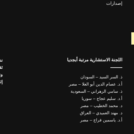
إصدارات
اللجنة الاستشارية مرتبة أبجديا
ند
ثق
ون
ذ. السر السيد – السودان
إث
أ.د. عصام الدين أبو العلا – مصر
ذ. سامي الزهراني – السعودية
أ.د. سليم عجاج – سوريا
د. محمد الخطيب – مصر
د. مهند العميدي – العراق
أ.د. ياسمين فراج – مصر