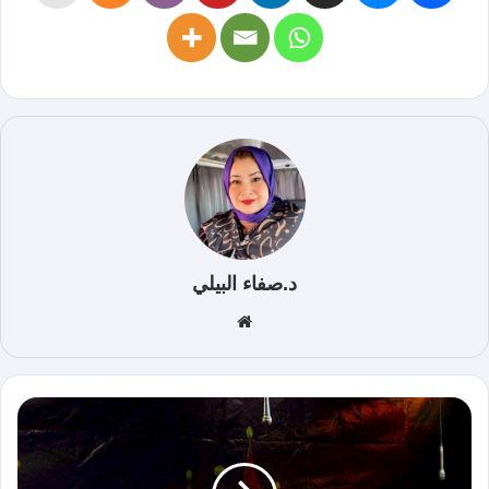
د.صفاء البيلي
موق
ع
الوي
ب