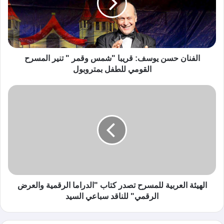
الفنان حسن يوسف: قريبا "شمس وقمر " تنير المسرح
القومي للطفل بمتروبول
الهيئة العربية للمسرح تصدر كتاب "الدراما الرقمية والعرض
الرقمي" للناقد سباعي السيد