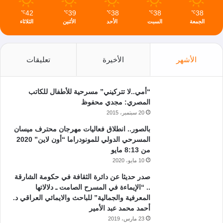
42
39
38
38
38
℃
℃
℃
℃
℃
الجمعة
السبت
الأحد
الأثنين
الثلاثاء
الأشهر
الأخيرة
تعليقات
“أمي..لا تتركيني” مسرحية للأطفال للكاتب
المصري: مجدي محفوظ
20 سبتمبر، 2015
بالصور.. انطلاق فعاليات مهرجان محترف ميسان
المسرحي الدولي للمونودراما “أون لاين” 2020
من 8:13 مايو
10 مايو، 2020
صدر حديثا عن دائرة الثقافة في حكومة الشارقة
.. “الإيماءة في المسرح الصامت ـ دلالاتها
المعرفية والجمالية” للباحث والايمائي العراقي د.
أحمد محمد عبد الأمير
23 مارس، 2019