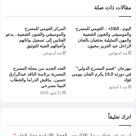
مقالات ذات صلة
اليوم.. الثلاثاء .. القومي للمسرح
المركز القومي للمسرح
والموسيقى والفنون الشعبية
والموسيقي والفنون الشعبية.. يدعو
والمهن التمثيلية يحتفيان بالفنان
الفنانين إلى تسجيل بياناتهم
الراحل عبد العزيز مخيون
وأعمالهم الفنية للتوثيق
منذ أسبوعين
منذ أسبوعين
مهرجان “قسم المسرح الدولي”
العدد الجديد من مجلة المسرح
في دورته الـ19 يكرم الفنان بيومي
المصرية برئاسة الناقد عبدالرازق
فؤاد
حسين.. يناقش الدراما والخطاب
الميتا مسرحي
منذ 3 أسابيع
21 مايو، 2026
اترك تعليقاً
لن يتم نشر عنوان بريدك الإلكتروني.
الحقول الإلزامية مشار إليها بـ
*