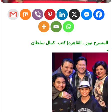
المسرح نيوز ـ القاهرة| كتب- كمال سلطان
ـ