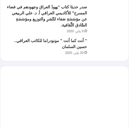
صدر حديثا كتاب “يهودُ العراق وجهودهم في فضاء
المسرح” للأكاديمي العراقي أ. د. علي الربيعي
عن مؤسَسَةِ صَفاء للنّشرِ والتوزيع ومؤسَسَةِ
الصَّادق الثَّقافية.
9 يناير، 2020
” أنت كما أنت ” مونودراما للكاتب العراقي..
حسين السلمان
20 يناير، 2020