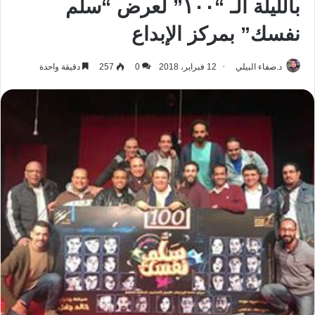
بالليلة الـ “١٠٠” لعرض “سلم
نفسك” بمركز الإبداع
د.صفاء البيلي
12 فبراير، 2018
0
257
دقيقة واحدة