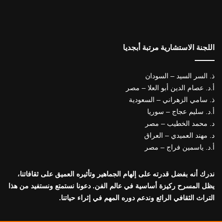
اللجنة الاستشارية مرتبة أبجديا
ذ. السر السيد – السودان
أ.د. عصام الدين أبو العلا – مصر
ذ. سامي الزهراني – السعودية
أ.د. سليم عجاج – سوريا
د. محمد الخطيب – مصر
د. مهند العميدي – العراق
أ.د. ياسمين فراج – مصر
ندرك أنه بفضل قدرته على إلهام الجماهير وتأثيره العميق على ثقافاتنا،
يظل المسرح ركيزة أساسية في عالم الفن. دعونا نستمتع ونستفيد من هذا
التراث الثقافي الرائع وندعم دوره المهم في إثراء حياتنا.