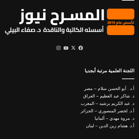
X
فيسبوك
يوتيوب
انستقرام
اللجنة العلمية مرتبة أبجديا
أ.د . أبو الحسن سلام – مصر
د. شاكر عبد العظيم – العراق
د. عبد الكريم برشيد – المغرب
أ.د. لخضر المنصوري – الجزائر
د. مروة مهدي – ألمانيا
أ.د. هشام زين الدين – لبنان