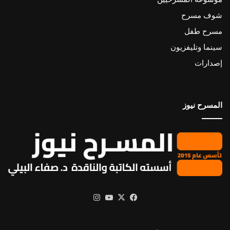
شوف مسرح
مسرح طفل
سينما وتليفزيون
إصدارات
المسرح نيوز
X
فيسبوك
يوتيوب
انستقرام