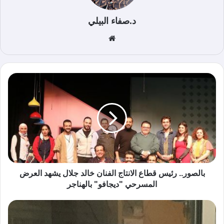
د.صفاء البيلي
موق
ع
الوي
ب
بالصور.. رئيس قطاع الانتاج الفنان خالد جلال يشهد العرض
المسرحي "ديجافو" بالهناجر