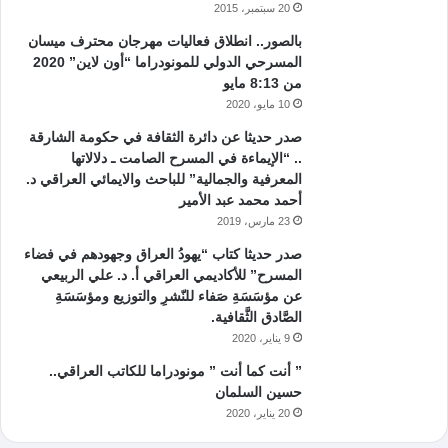
20 سبتمبر، 2015
بالصور.. انطلاق فعاليات مهرجان محترف ميسان
المسرحي الدولي للمونودراما “أون لاين” 2020
من 8:13 مايو
10 مايو، 2020
صدر حديثا عن دائرة الثقافة في حكومة الشارقة
.. “الإيماءة في المسرح الصامت ـ دلالاتها
المعرفية والجمالية” للباحث والايمائي العراقي د.
أحمد محمد عبد الأمير
23 مارس، 2019
صدر حديثا كتاب “يهودُ العراق وجهودهم في فضاء
المسرح” للأكاديمي العراقي أ. د. علي الربيعي
عن مؤسَسَةِ صَفاء للنّشرِ والتوزيع ومؤسَسَةِ
الصَّادق الثَّقافية.
9 يناير، 2020
” أنت كما أنت ” مونودراما للكاتب العراقي..
حسين السلمان
20 يناير، 2020