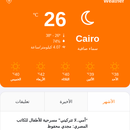
Weather
26
℃
Cairo
38º - 26º
74%
4.07 كيلومتر/ساعة
سماء صافية
40
42
40
39
38
℃
℃
℃
℃
℃
الأحد
الأثنين
الثلاثاء
الأربعاء
الخميس
الأشهر
الأخيرة
تعليقات
“أمي..لا تتركيني” مسرحية للأطفال للكاتب
المصري: مجدي محفوظ