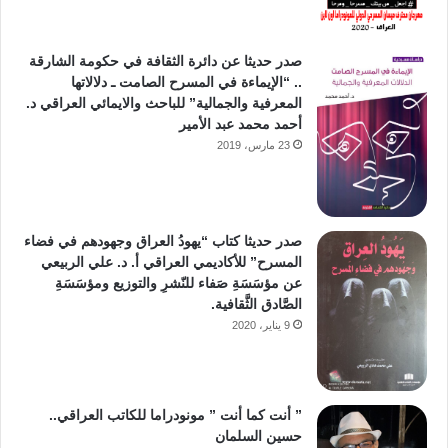
صدر حديثا عن دائرة الثقافة في حكومة الشارقة
.. “الإيماءة في المسرح الصامت ـ دلالاتها
المعرفية والجمالية” للباحث والايمائي العراقي د.
أحمد محمد عبد الأمير
23 مارس، 2019
صدر حديثا كتاب “يهودُ العراق وجهودهم في فضاء
المسرح” للأكاديمي العراقي أ. د. علي الربيعي
عن مؤسَسَةِ صَفاء للنّشرِ والتوزيع ومؤسَسَةِ
الصَّادق الثَّقافية.
9 يناير، 2020
” أنت كما أنت ” مونودراما للكاتب العراقي..
حسين السلمان