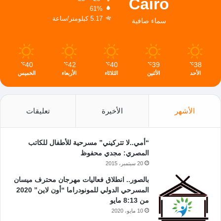
Cairo
61%
5.17 كيلومتر/ساعة
سماء صافية
40
42
40
39
38
℃
℃
℃
℃
℃
الأحد
الأثنين
الثلاثاء
الأربعاء
الخميس
الأشهر
الأخيرة
تعليقات
“أمي..لا تتركيني” مسرحية للأطفال للكاتب
المصري: مجدي محفوظ
20 سبتمبر، 2015
بالصور.. انطلاق فعاليات مهرجان محترف ميسان
المسرحي الدولي للمونودراما “أون لاين” 2020
من 8:13 مايو
10 مايو، 2020