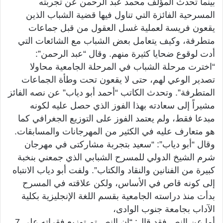
بينما تحدث المؤلف محمد عبد الرحمن عن تجربته
المسرحية الفائزة التي تناول فيها قضية الشباب الذين
يقعون فريسة لعملية غسل العقول من قبل جماعات
متطرفة، وكيف يتعامل بعض الشباب مع الشائعات التي
أدت لوقوع ضحايا كثيرة منهم. وقال “عبد الرحمن”:
“اخترت مرحلة الشباب في المرحلة الجامعية محاولا
تصدير الوعي لهم، حتى لا يقعون تحت وطأة الجماعات
المتطرفة”. وتحدث الكاتب “أحمد أبو دياب” عن نصه الفائز
مشيراً إلى سعادته بهذا الفوز الذي حصل عليه لكونه
مبدعا فقط، ولم يعتمد الفوز على التوزيع الجغرافي كما
هو متعارف عليه في الكثير من المهرجانات والمسابقات.
وقال “أبو دياب”: “سعيد بتجربة مشاركتى في مهرجان
شرم الشيخ الدولي للمسرح الشبابي الذي جمعني بنخبة
كبيرة من الفنانين والنقاد والكتاب”. ولفت أبو دياب الانتباه
إلى كونه قاص في الأساس، ولكن علاقته في المسرح
بدأت منذ دراسته الجامعية بقسم اللغة الإنجليزية بكلية
الآداب بجامعة جنوب الوادى،
أما عن النص فقد قال: “إن النص تم توزيع فقراته على 7