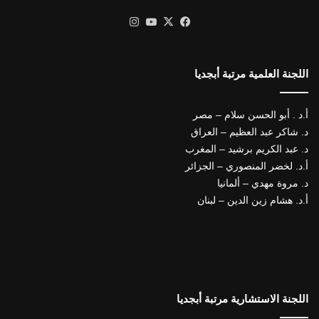
X
فيسبوك
يوتيوب
انستقرام
اللجنة العلمية مرتبة أبجديا
أ.د . أبو الحسن سلام – مصر
د. شاكر عبد العظيم – العراق
د. عبد الكريم برشيد – المغرب
أ.د. لخضر المنصوري – الجزائر
د. مروة مهدي – ألمانيا
أ.د. هشام زين الدين – لبنان
اللجنة الاستشارية مرتبة أبجديا