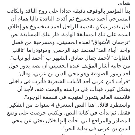
همام.
بدأ المؤتمر بالوقوف دقيقة حدادا على روح الناقد والكاتب
المسرحي أحمد سخسوخ ثم أكدت الناقدة داليا همام أن
أقل تقدير يمكن تقديمه للراحل أحمد سخسوخ هو إطلاق
اسمه على تلك المسابقة الهامة. فاز بتلك المسابقة نص
“ترجمان الأشواق” لعبده الحسيني، ومسرحية من فصل
واحد “أبناء الغد” لمحمد عبد الرحمن، ومونودراما “ثاقب
النفايات” لأحمد جمال صادق، الشهير ب “أحمد أبو دياب”.
من جانبه أشار المؤلف عبده الحسيني أن نصه يدور حول
أحد رموز الصوفية وهو محي الدين بن عربي، وقال:
“قرأت لابن عربي أحد الأبيات الشعرية فأثرت في داخلى
بشكل كبير، فبدأت في دراسته والبحث عنه، لأجد أن
فلاسفة العالم ينتمون لمنهجه في فلسفة الوجود”.
واستطرد قائلا: “هذا النص استغرق 4 سنوات من التفكير
فقط، ثم بدأت في كتابة النص، ولكنني حرصت على وضع
المصادر والمراجع التي لجأت إليها خلال بحثي عن محي
الدين بن عربي في بداية النص”.