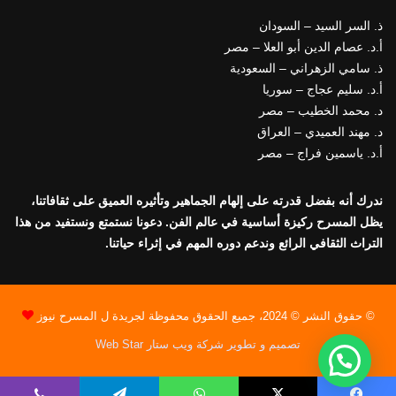
ذ. السر السيد – السودان
أ.د. عصام الدين أبو العلا – مصر
ذ. سامي الزهراني – السعودية
أ.د. سليم عجاج – سوريا
د. محمد الخطيب – مصر
د. مهند العميدي – العراق
أ.د. ياسمين فراج – مصر
ندرك أنه بفضل قدرته على إلهام الجماهير وتأثيره العميق على ثقافاتنا،
يظل المسرح ركيزة أساسية في عالم الفن. دعونا نستمتع ونستفيد من هذا
التراث الثقافي الرائع وندعم دوره المهم في إثراء حياتنا.
© حقوق النشر © 2024، جميع الحقوق محفوظة لجريدة ل المسرح نيوز
تصميم و تطوير شركة ويب ستار Web Star