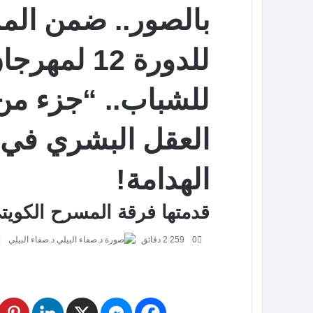
بالصور.. ضمن الم
للدورة 12 ل
للشباب.. “جزء من 
العقل البشري في م
الهدامة!
قدمتها فرقة المسرح الكويت
0
259
2 دقائق
د.صفاء البيلي