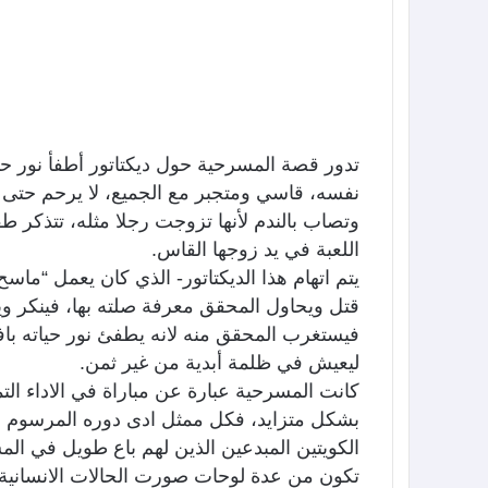
تدور قصة المسرحية حول ديكتاتور أطفأ نور 
نفسه، قاسي ومتجبر مع الجميع، لا يرحم حتى زو
وتصاب بالندم لأنها تزوجت رجلا مثله، تتذكر طف
اللعبة في يد زوجها القاس.
يتم اتهام هذا الديكتاتور- الذي كان يعمل “ماس
قتل ويحاول المحقق معرفة صلته بها، فينكر ويق
فيستغرب المحقق منه لانه يطفئ نور حياته بافعا
ليعيش في ظلمة أبدية من غير ثمن.
كانت المسرحية عبارة عن مباراة في الاداء التم
بشكل متزايد، فكل ممثل ادى دوره المرسوم ب
الكويتين المبدعين الذين لهم باع طويل في ال
تكون من عدة لوحات صورت الحالات الانساني