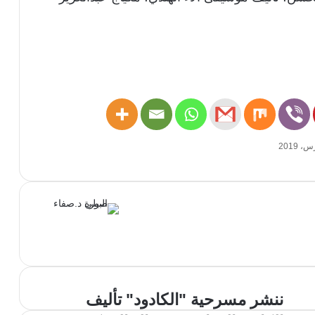
موق
ع
الوي
ب
ننشر مسرحية "الكادود" تأليف