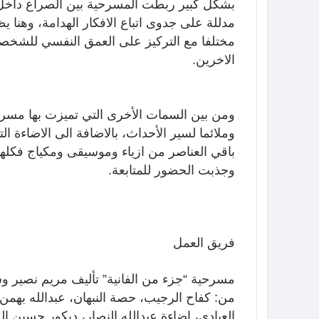
بشكل كبير ربطت المسرحية بين الصراع داخل 
مدللة على جدوى اتباع الافكار الهدامة، وهنا
مختلفا مع التركيز على العمق النفسي للشخص
الاخرين.
ومن بين السمات الأخرى التي تميزت بها مسرحي
وملائما لسير الأحداث، بالاضافة الى الاضاءة ا
باقي العناصر من ازياء وموسيقى ومكياج فكل
وجذبت الحضور للمتابعة.
فريق العمل
مسرحية “جزء من الفانية” تأليف مريم نصير وسي
من: كفاح الرجيب، حصة النبهان، عبدالله بهمن، 
العبادي، إضاءة عبدالله النصار، ديكور حسين ا