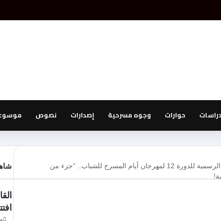
دراسات
حوارات
وجوه مسرحية
إصدارات
نصوص
موسوعة
بالصور.. ضمن المسابقة الرسمية للدورة 12 لمهرجان أيام المسرح للشباب.. “جزء من
شاهد
إ
ة!
غ
الق
ل
ا
افت
ق
من