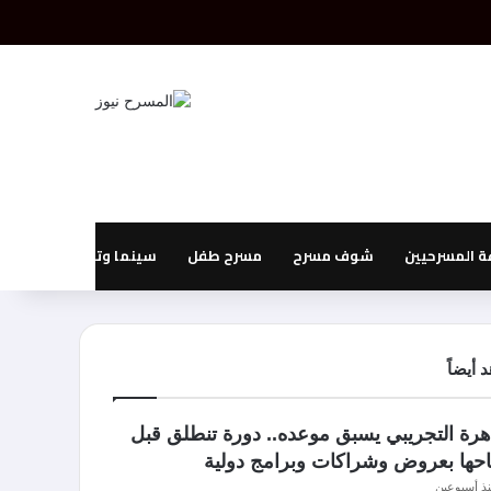
بحث عن
إضافة عمود جانبي
 المسرحيين
شوف مسرح
مسرح طفل
سينما وتليفزيون
 أيضاً
اهرة التجريبي يسبق موعده.. دورة تنطلق قبل
تاحها بعروض وشراكات وبرامج دولية
ذ أسبوعين