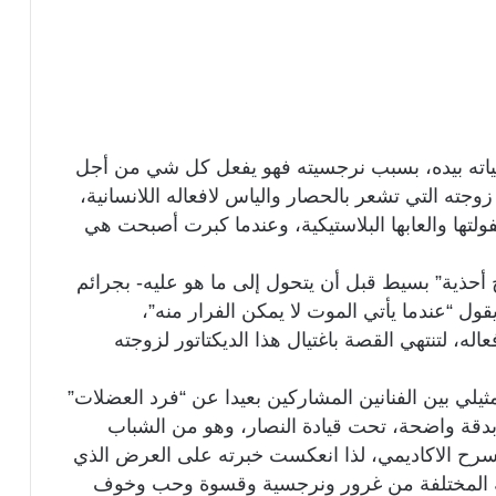
حياته بيده، بسبب نرجسيته فهو يفعل كل شي من أجل
جته التي تشعر بالحصار والياس لافعاله اللانسانية،
ولتها والعابها البلاستيكية، وعندما كبرت أصبحت هي
ح أحذية” بسيط قبل أن يتحول إلى ما هو عليه- بجرائم
ول “عندما يأتي الموت لا يمكن الفرار منه”،
له، لتنتهي القصة باغتيال هذا الديكتاتور لزوجته
ثيلي بين الفنانين المشاركين بعيدا عن “فرد العضلات”
دقة واضحة، تحت قيادة النصار، وهو من الشباب
مسرح الاكاديمي، لذا انعكست خبرته على العرض الذي
ة المختلفة من غرور ونرجسية وقسوة وحب وخوف