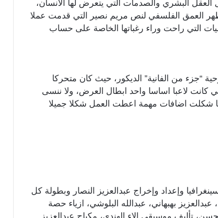
العقل البشري والصدمات التي يتعرض لها الانسان،
 يظهر العمق الفلسفي لنص مريم نصير التي قدمت عملا
يات التي راحت وراء رغباتها الخاصة على حساب
ة “جزء من الفانية” الديكور، حيث كان متحركا
لتي كانت لاعبا اساسا واحد ابطال العرض، ولا ننسى
ها شكلت اضافات مهمة اعطت العمل شكلا جميلا
نغرافيا وإعداد وإخراج عبدالعزيز النصار وبطولة كل
عبدالعزيز بهبهاني، عبدالله البلوشي، ازياء حصة
لحسن، تأليف موسيقى الاء الهندي، مكياج عبدالعزيز