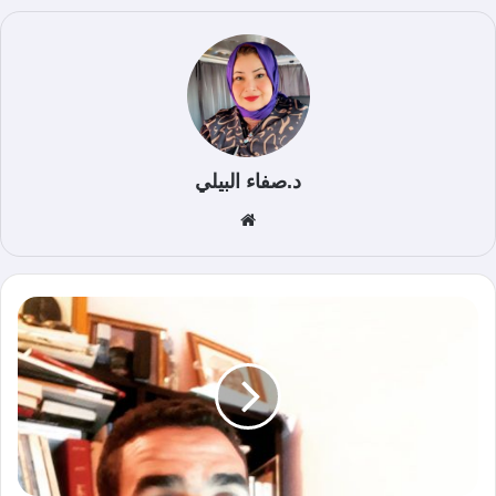
د.صفاء البيلي
موق
ع
الوي
ب