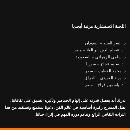
اللجنة الاستشارية مرتبة أبجديا
ذ. السر السيد – السودان
أ.د. عصام الدين أبو العلا – مصر
ذ. سامي الزهراني – السعودية
أ.د. سليم عجاج – سوريا
د. محمد الخطيب – مصر
د. مهند العميدي – العراق
أ.د. ياسمين فراج – مصر
ندرك أنه بفضل قدرته على إلهام الجماهير وتأثيره العميق على ثقافاتنا،
يظل المسرح ركيزة أساسية في عالم الفن. دعونا نستمتع ونستفيد من هذا
التراث الثقافي الرائع وندعم دوره المهم في إثراء حياتنا.