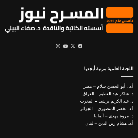
X
فيسبوك
يوتيوب
انستقرام
اللجنة العلمية مرتبة أبجديا
أ.د . أبو الحسن سلام – مصر
د. شاكر عبد العظيم – العراق
د. عبد الكريم برشيد – المغرب
أ.د. لخضر المنصوري – الجزائر
د. مروة مهدي – ألمانيا
أ.د. هشام زين الدين – لبنان