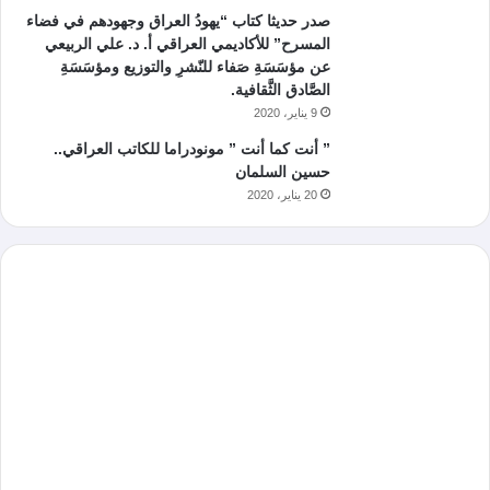
صدر حديثا كتاب “يهودُ العراق وجهودهم في فضاء
المسرح” للأكاديمي العراقي أ. د. علي الربيعي
عن مؤسَسَةِ صَفاء للنّشرِ والتوزيع ومؤسَسَةِ
الصَّادق الثَّقافية.
9 يناير، 2020
” أنت كما أنت ” مونودراما للكاتب العراقي..
حسين السلمان
20 يناير، 2020