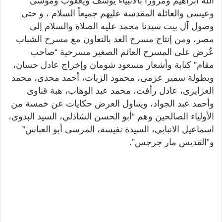
الله ابراهيم ومروراً بالأنبياء يوسف ويعقوب وموسى
وعيسى والعائلة المقدسة عليهم جميعاً السلام ، و حتى
وصول آل بيت سيدنا محمد عليه الصلاة والسلام إلى
مصر، ومن إنتاج مسرح الغد بالتعاون مع مسرح الشباب
عُرض على المسرح العائم الصغير مسرحية “صاحب
مقام” كتابة وأشعار مسعود شومان وإخراج عادل حسان،
وبطولة سمير عزمى، محمود الزيات، أحمد مجدى، محمد
العزايزى، عادل رأفت، محمد عبد الوهاب، هبة قناوى
وأحمد عبد الجواد، ويتناول العرض حكايات عن خمسة من
الأولياء الصالحين وهم “أبو الحسن الشاذلي، السيد البدوي،
اسماعيل الانبابي، السيدة نفيسة، المرسى أبو العباس”
و”القديس مار جرجس”.