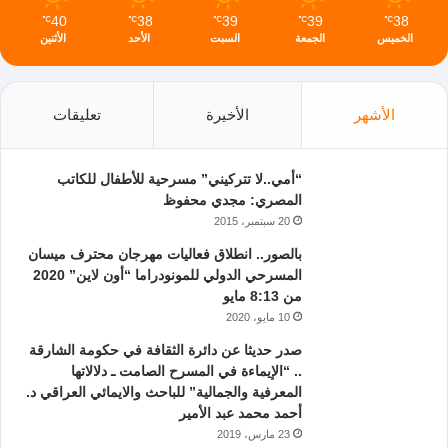
40
38
39
39
38
℃
℃
℃
℃
℃
الخميس
الجمعة
السبت
الأحد
الأثنين
الأشهر
الأخيرة
تعليقات
“أمي..لا تتركيني” مسرحية للأطفال للكاتب
المصري: مجدي محفوظ
20 سبتمبر، 2015
بالصور.. انطلاق فعاليات مهرجان محترف ميسان
المسرحي الدولي للمونودراما “أون لاين” 2020
من 8:13 مايو
10 مايو، 2020
صدر حديثا عن دائرة الثقافة في حكومة الشارقة
.. “الإيماءة في المسرح الصامت ـ دلالاتها
المعرفية والجمالية” للباحث والايمائي العراقي د.
أحمد محمد عبد الأمير
23 مارس، 2019