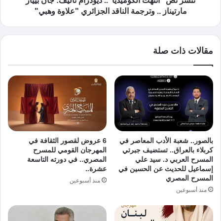
ننشر نص "انتهت الكوميديا".. ديودرام تأليف: جان بييار
مارتيناز .. وترجمة الناقد الجزائري "علاوة وهبي"
مقالات ذات صلة
بالصور.. شعبة الأدب المعاصر في
6 عروض لقصور الثقافة في
كربلاء بالعراق.. تستضيف جبرتي
المهرجان القومي للمسرح
المسرح العربي د. سيد علي
المصري.. في دورته التاسعة
إسماعيل للحديث عن الحسين في
عشرة..
المسرح المصري
منذ أسبوعين
منذ أسبوعين