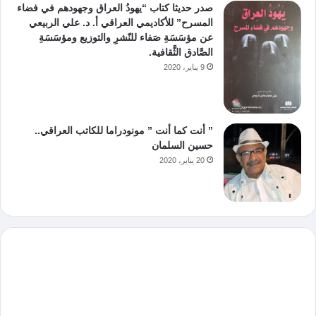
صدر حديثا كتاب “يهودُ العراق وجهودهم في فضاء
المسرح” للأكاديمي العراقي أ. د. علي الربيعي
عن مؤسَسَةِ صَفاء للنّشرِ والتوزيع ومؤسَسَةِ
الصَّادق الثَّقافية.
9 يناير، 2020
” أنت كما أنت ” مونودراما للكاتب العراقي..
حسين السلمان
20 يناير، 2020