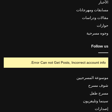
الأخبار
مسابقات ومهرجانات
مقالات ودراسات
حوارات
وجوه مسرحية
Follow us
Error Can not Get Posts, Incorrect account info.
موسوعة المسرحيين
شوف مسرح
مسرح طفل
سينما وتليفزيون
إصدارات