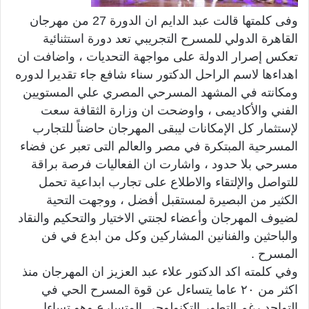
وفى كلمتها قالت عبد الدايم ان الدورة 27 من مهرجان
القاهرة الدولي للمسرح التجريبي تعد دورة استثنائية
تعكس إصرار الدولة على مواجهة التحديات ، واضافت ان
اهداءها لاسم الراحل الدكتور سناء شافع جاء تقديرا لدوره
ومكانته في المشهد المسرحي المصري علي المستويين
الفني والأكاديمى ، واوضحت ان وزارة الثقافة سعت
لإستثمار كل الإمكانات ليبقى المهرجان حاضناً للتجارب
المسرحية المبتكرة في مصر والعالم التى تعبر عن فضاء
مسرحي بلا حدود ، واشارت ان الفعاليات فرصة براقة
للتواصل والإلتقاء والاطلاع على تجارب ابداعية تحمل
الكثير من البصيرة لمستقبل أفضل ، ووجهت التحية
لضيوف المهرجان وأعضاء لجنتي الاختيار والتحكيم والنقاد
والباحثين والفنانين المشاركين وكل من ابدع في فن
المسرح .
وفي كلمته اكد الدكتور علاء عبد العزيز ان المهرجان منذ
اكثر من ٢٠ عاما يتساءل عن قوة المسرح الحي في
التواجد رغم التطور التكنولوجي المتسارع وهو تساءل