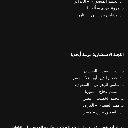
أ.د. لخضر المنصوري – الجزائر
د. مروة مهدي – ألمانيا
أ.د. هشام زين الدين – لبنان
اللجنة الاستشارية مرتبة أبجديا
ذ. السر السيد – السودان
أ.د. عصام الدين أبو العلا – مصر
ذ. سامي الزهراني – السعودية
أ.د. سليم عجاج – سوريا
د. محمد الخطيب – مصر
د. مهند العميدي – العراق
أ.د. ياسمين فراج – مصر
ندرك أنه بفضل قدرته على إلهام الجماهير وتأثيره العميق على ثقافاتنا،