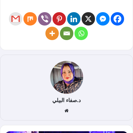
د.صفاء البيلي
موق
ع
الوي
ب