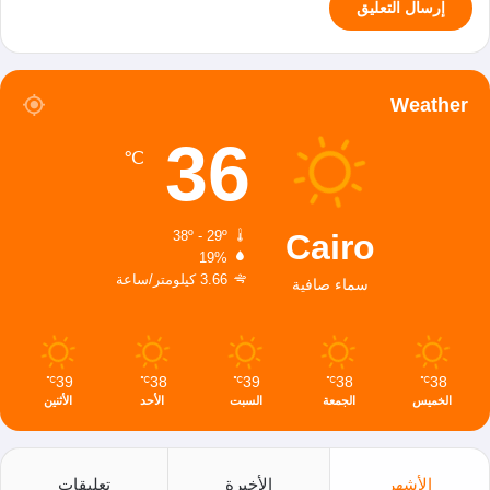
Weather
36
℃
Cairo
38º - 29º
19%
3.66 كيلومتر/ساعة
سماء صافية
39
38
39
38
38
℃
℃
℃
℃
℃
الخميس
الجمعة
السبت
الأحد
الأثنين
الأشهر
الأخيرة
تعليقات