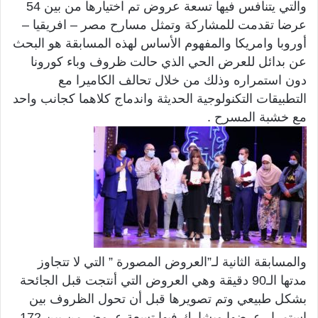
والتي يتنافس فيها تسعة عروض تم اختيارها من بين 54
عرضا تقدمت للمشاركة وتمثل مسارح مصر – افريقيا –
أوروبا وامريكا والمفهوم الأساس لهذه المسابقة هو البحث
عن بدائل للعرض الحي الذي حالت ظروف وباء كورونا
دون استمراره وذلك من خلال تحالف الكاميرا مع
التطبيقات التكنولوجية الحديثة واندماج كلاهما كجانب واحد
مع خشبة المسرح .
والمسابقة الثانية لـ”العروض المصورة ” التي لا تتجاوز
مدتها الـ90 دقيقة وهي العروض التي أنتجت قبل الجائحة
بشكل طبيعي وتم تصويرها قبل أن تحول الظروف بين
استمرار عرضها ويشارك فيها تسعة عروض من بين 172