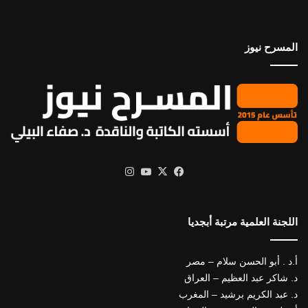
المسرح نيوز
X
فيسبوك
يوتيوب
انستقرام
اللجنة العلمية مرتبة أبجديا
أ.د . أبو الحسن سلام – مصر
د. شاكر عبد العظيم – العراق
د. عبد الكريم برشيد – المغرب