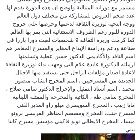
مستمر مع دوراته المتتالية واوضح ان هذه الدورة تقدم لها
عدد ضخم العروض للمشاركة من مختلف دول العالم
ووجه التحية لوزيرة الثقافة لدعمها وحرصها على خروج
الدورة للنور رغم الظروف الاستثنائية التى يمر بها العالم.
كما كرمت وزيرة الثقافة 9 شخصيات لعبت دورا بارزا في
صناعة ودعم ودراسة الإبداع المغاير والمسرح المغامر هم
اسم الناقد والأكاديمي الدكتور حسن عطية وتسلمتها
ارملته الدكتورة عايدة علام التى وجهت نداء لوزيرة الثقافة
لاعادة اصدار مؤلفات الراحل حتى يستفيد منها الاجيال
الجديدة من المسرحيين ، اسم المخرج الشاب منصور
محمد ، اسم أستاذ التمثيل والإخراج الدكتور سامي صلاح ،
المخرج سامي طه ، الكاتبة والمخرجة والممثلة اللبنانية
مايا زبيب ، المخرج السويسري ميلو راو المدير الفني
لمسرح جنت، المخرج ومصصم المناظر الفرنسي برونو
ميسا ، المخرج الايطالي نولو فاكيني مؤسس مسرح كانتا
بيلي .