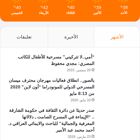
40
42
40
39
38
℃
℃
℃
℃
℃
الأحد
الأثنين
الثلاثاء
الأربعاء
الخميس
الأشهر
الأخيرة
تعليقات
“أمي..لا تتركيني” مسرحية للأطفال للكاتب
المصري: مجدي محفوظ
20 سبتمبر، 2015
بالصور.. انطلاق فعاليات مهرجان محترف ميسان
المسرحي الدولي للمونودراما “أون لاين” 2020
من 8:13 مايو
10 مايو، 2020
صدر حديثا عن دائرة الثقافة في حكومة الشارقة
.. “الإيماءة في المسرح الصامت ـ دلالاتها
المعرفية والجمالية” للباحث والايمائي العراقي د.
أحمد محمد عبد الأمير
23 مارس، 2019