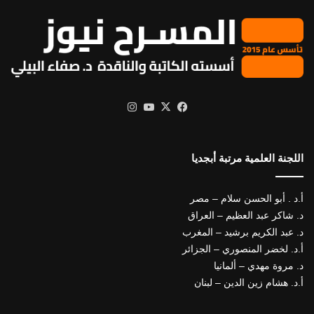
X
فيسبوك
يوتيوب
انستقرام
اللجنة العلمية مرتبة أبجديا
أ.د . أبو الحسن سلام – مصر
د. شاكر عبد العظيم – العراق
د. عبد الكريم برشيد – المغرب
أ.د. لخضر المنصوري – الجزائر
د. مروة مهدي – ألمانيا
أ.د. هشام زين الدين – لبنان