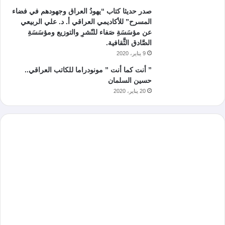
صدر حديثا كتاب “يهودُ العراق وجهودهم في فضاء
المسرح” للأكاديمي العراقي أ. د. علي الربيعي
عن مؤسَسَةِ صَفاء للنّشرِ والتوزيع ومؤسَسَةِ
الصَّادق الثَّقافية.
9 يناير، 2020
” أنت كما أنت ” مونودراما للكاتب العراقي..
حسين السلمان
20 يناير، 2020