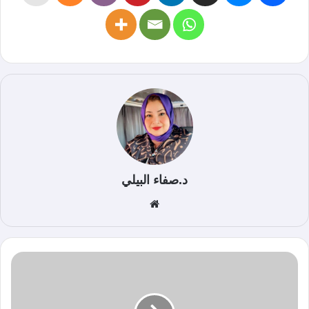
د.صفاء البيلي
موق
ع
الوي
ب