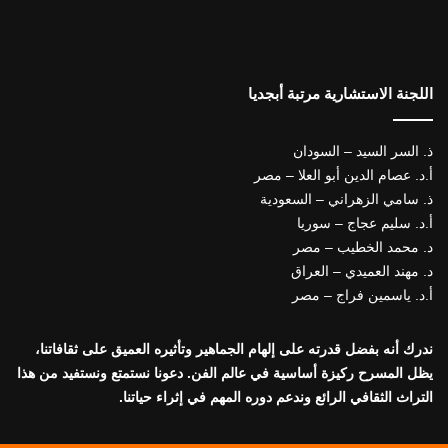
اللجنة الاستشارية مرتبة أبجديا
ذ. السر السيد – السودان
أ.د. عصام الدين أبو العلا – مصر
ذ. سامي الزهراني – السعودية
أ.د. سليم عجاج – سوريا
د. محمد الخطيب – مصر
د. مهند العميدي – العراق
أ.د. ياسمين فراج – مصر
ندرك أنه بفضل قدرته على إلهام الجماهير وتأثيره العميق على ثقافاتنا،
يظل المسرح ركيزة أساسية في عالم الفن. دعونا نستمتع ونستفيد من هذا
التراث الثقافي الرائع وندعم دوره المهم في إثراء حياتنا.