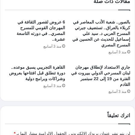
مقالات ذات صلة
بالصور.. شعبة الأدب المعاصر في
6 عروض لقصور الثقافة في
كربلاء بالعراق.. تستضيف جبرتي
المهرجان القومي للمسرح
المسرح العربي د. سيد علي
المصري.. في دورته التاسعة
إسماعيل للحديث عن الحسين في
عشرة..
المسرح المصري
منذ 3 أسابيع
منذ 3 أسابيع
جاري الاستعداد لإنطلاق مهرجان
القاهرة التجريبي يسبق موعده..
لبنان المسرحي الدولي ببيروت في
دورة تنطلق قبل افتتاحها بعروض
الفترة من 19 إلى 22 سبتمبر
وشراكات وبرامج دولية
القادم
منذ 3 أسابيع
منذ 3 أسابيع
اترك تعليقاً
لن يتم نشر عنوان بريدك الإلكتروني.
الحقول الإلزامية مشار إليها بـ
*