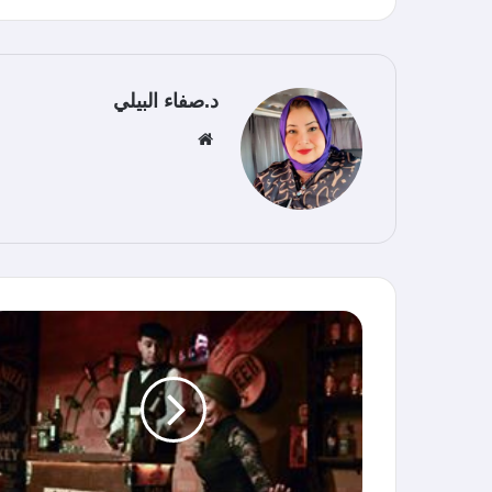
د.صفاء البيلي
موق
ع
الوي
ب