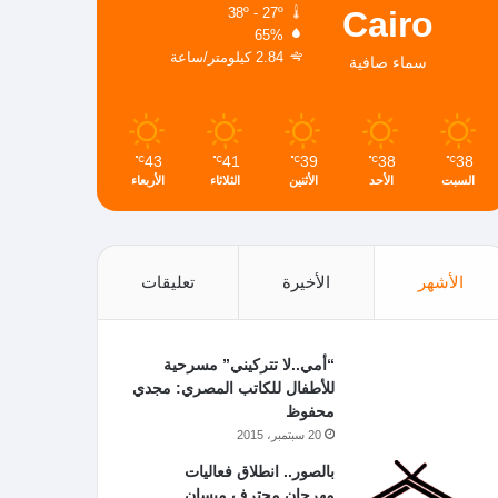
Cairo
38º - 27º
65%
2.84 كيلومتر/ساعة
سماء صافية
43
41
39
38
38
℃
℃
℃
℃
℃
السبت
الأحد
الأثنين
الثلاثاء
الأربعاء
الأشهر
الأخيرة
تعليقات
“أمي..لا تتركيني” مسرحية
للأطفال للكاتب المصري: مجدي
محفوظ
20 سبتمبر، 2015
بالصور.. انطلاق فعاليات
مهرجان محترف ميسان