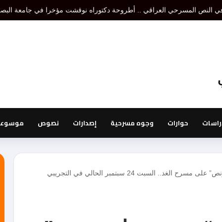
تنظير مسرحي هو إقصاء لتنظير أو تنظيرات أخرى، أما نظرية المسرح فتدرس الكل 
راسات
حوارات
وجوه مسرحية
إصدارات
نصوص
موسوعة 
بس أنا بحبك.. لفرقة “بيروت تمانية ونص” على مسرح الغد.. السبت 24 سبتمبر الحالي في التجريبي