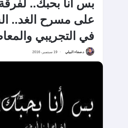
بس أنا بحبك.. لفرقة
في التجريبي والمعا
د.صفاء البيلي
19 سبتمبر، 2016