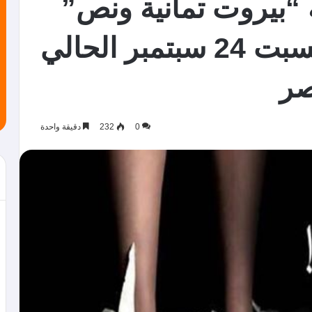
 “بيروت تمانية ونص”
على مسرح الغد.. السبت 24 سبتمبر الحالي
صر
0
232
دقيقة واحدة