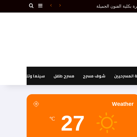
بحث عن
إضافة عمود جانبي
دون إقصاء.(1ـ 3)
المسرحيين
شوف مسرح
مسرح طفل
سينما وتليفزيون
Weather
27
℃