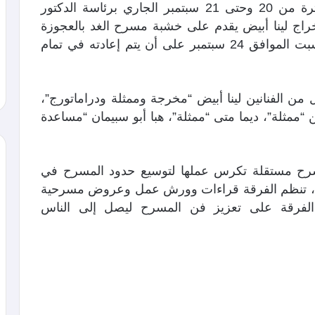
التجريبي والمعاصر والمقرر انطلاقه في الفترة من 20 وحتى 21 سبتمبر الجاري برئاسة الدكتور
راج لينا أبيض يقدم على خشبة مسرح الغد بالعجوزة
في تمام الساعة السادسة والنصف مساء السبت الموافق 24 سبتمبر على أن يتم إعادته في تمام
عمل كل من الفنانين لينا أبيض “مخرجة وممثلة ودراماتورج”،
مثلة”، ديما متى “ممثلة”، هبا أبو سبيمان “مساعدة
سرح مستقلة تكرس عملها لتوسيع حدود المسرح في
يد، تنظم الفرقة قراءات وورش عمل وعروض مسرحية
 الفرقة على تعزيز فن المسرح ليصل إلى الناس