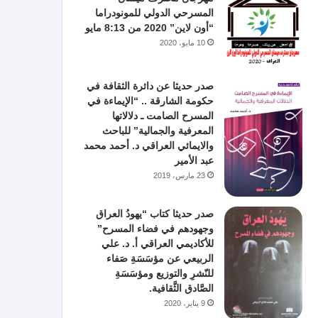
المسرحي الدولي للمونودراما
“أون لاين” 2020 من 8:13 مايو
10 مايو، 2020
صدر حديثا عن دائرة الثقافة في
حكومة الشارقة .. “الإيماءة في
المسرح الصامت ـ دلالاتها
المعرفية والجمالية” للباحث
والايمائي العراقي د. أحمد محمد
عبد الأمير
23 مارس، 2019
صدر حديثا كتاب “يهودُ العراق
وجهودهم في فضاء المسرح”
للأكاديمي العراقي أ. د. علي
الربيعي عن مؤسَسَةِ صَفاء
للنّشرِ والتوزيع ومؤسَسَةِ
الصَّادق الثَّقافية.
9 يناير، 2020