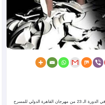
تشارك فرقة “بيروت تمانية ونص” المسرحية في الدورة الـ 23 من مهرجان القاهرة الدولي للمسرح