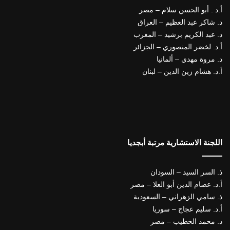
أ.د . أبو الحسن سلام – مصر
د. شاكر عبد العظيم – العراق
د. عبد الكريم برشيد – المغرب
أ.د. لخضر المنصوري – الجزائر
د. مروة مهدي – ألمانيا
أ.د. هشام زين الدين – لبنان
اللجنة الاستشارية مرتبة أبجديا
ذ. السر السيد – السودان
أ.د. عصام الدين أبو العلا – مصر
ذ. سامي الزهراني – السعودية
أ.د. سليم عجاج – سوريا
د. محمد الخطيب – مصر