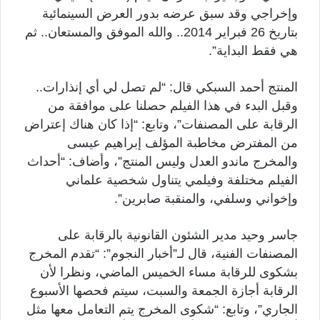
وإخراجي وقد سبق عرضه بدور العرض السينمائية
بتاريخ 26 فبراير 2014.. والله الموفق والمستعان.. ثم
هي فقط البداية”.
المنتج أحمد السبكي قال: “لم تصل لي أي إنذارات..
وقبل البدء في هذا الفيلم حصلنا على موافقة من
الرقابة على المصنفات”، وتابع: “إذا كان هناك إعتراض
من المفترض مخاطبة المؤلف إبراهيم عيسى
والمخرج ماندو العدل وليس المنتج”، وأضاف: “أحداث
الفيلم مختلفة وفيلمي يتناول شخصية علماني
وإخواني وسلفي، والمنقبة صابرين”.
جاسر وحيد مدير الشئون القانونية بالرقابة على
المصنفات الفنية، قال لـ”أخبار النجوم”: “تقدم المخرج
بشكوى للرقابة مساء الخميس الماضي، ونظرا لأن
الرقابة أجازة الجمعة والسبت، سيتم فحصها الأسبوع
الجاري”، وتابع: “شكوى المخرج يتم التعامل معها مثل