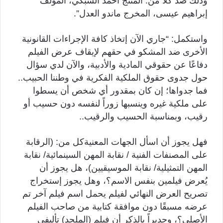
وذلك ضد كلًا من: المنتج أحمد السبكي، المؤلف
إبراهيم عيسى، المخرج ماندو العدل”.
واستكمل: “جاري الآن إتخاذ كافة الإجراءات القانونية
الأخرى ضد المشكو في حقهم لإيقاف عرض الفيلم
دفاعًا عن حقوقي المادية والأدبية، والآن لدي سؤال
حول جدوى حقوق الملكية الفكرية في وطننا الحبيب..
فما جدواها؛ إن كان بمقدور أي شخص أن يسطوا
على ملكية غيره وينسبها زوراً لنفسه دون حسيب أو
رقيب، وبمناسبة الحسيب والرقيب..
فهل يجوز أن اسأل الجهات المعنيةكل من: (الرقابة
على المصنفات الفنية / نقابة المهن السينمائية/ نقابة
المهن التمثيلية/ نقابة الموسيقيين)، هل يجوز أن
يُعرض فيلمين بنفس الاسم؟، وهل يجوز إستخراج
تصريح العرض النهائي لفيلم يحمل اسم فيلم آخر تم
عرضه مسبقًا دون موافقة كتابية من صاحب الفيلم
الأصلي؟، وجديراً بالذكر أن فيلم (الملحد) تأليفي