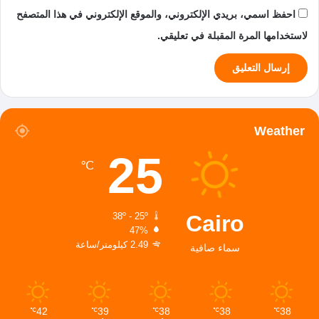
احفظ اسمي، بريدي الإلكتروني، والموقع الإلكتروني في هذا المتصفح
لاستخدامها المرة المقبلة في تعليقي.
Weather
25
℃
Cairo
38º - 25º
47%
2.49 كيلومتر/ساعة
سماء صافية
42
39
38
38
38
℃
℃
℃
℃
℃