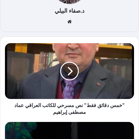
د.صفاء البيلي
موق
ع
الوي
ب
"خمس دقائق فقط" نص مسرحي للكاتب العراقي عماد
مصطفى إبراهيم