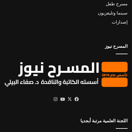
مسرح طفل
سينما وتليفزيون
إصدارات
المسرح نيوز
X
فيسبوك
يوتيوب
انستقرام
اللجنة العلمية مرتبة أبجديا