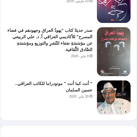
23 مارس، 2019
صدر حديثا كتاب “يهودُ العراق وجهودهم في فضاء
المسرح” للأكاديمي العراقي أ. د. علي الربيعي
عن مؤسَسَةِ صَفاء للنّشرِ والتوزيع ومؤسَسَةِ
الصَّادق الثَّقافية.
9 يناير، 2020
” أنت كما أنت ” مونودراما للكاتب العراقي..
حسين السلمان
20 يناير، 2020