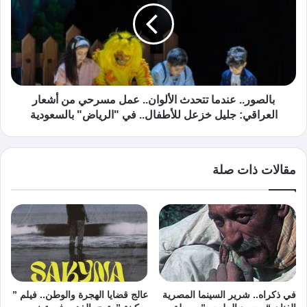
بالصور.. عندما تتحدث الألوان.. عمل مسرحي من أشعار
العراقي: جليل خزعل للأطفال.. في "الرياض" بالسعودية
مقالات ذات صلة
في ذكراه.. شرير السينما المصرية
عالج قضايا الهجرة والوطن.. فيلم ”