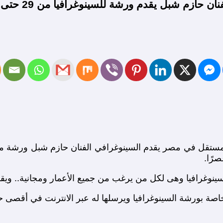
شبل يقدم ورشة للسينوغرافيا من 29 حتى 31 من مارس
رًا.
غرافيا وهى لكل من يرغب من جميع الأعمار ومجانية.. ويقدم ف
شة السينوغرافيا ويرسلها له عبر الانترنت في أقصى حد حتى 23 من مارس