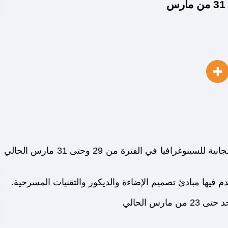
بمناسبة مرور 25 عاما “اليوبيل الفضي” على إنشاء امسرح المستقل في مصر يقدم السينوغرافي الفنان حازم شبل ورشة مجانية للسينوغرافيا في الفترة من 29 وحتى 31 مارس الحالي
يها مبادئ تصميم الإضاءة والديكور والتقنيات المسرحية.
 الحالي