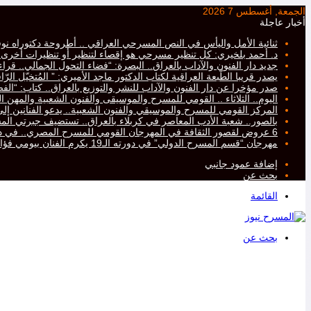
الجمعة, أغسطس 7 2026
أخبار عاجلة
ثنائية الأمل واليأس في النص المسرحي العراقي .. أطروحة دكتوراه نو
د. أحمد بلخيري: كل تنظير مسرحي هو إقصاء لتنظير أو تنظيرات أخرى، أم
جديد دار الفنون والآداب بالعراق.. البصرة: “فضاء التحول الجمالي.. ق
يصدر قريبا الطّبعة العراقية لكتاب الدكتور ماجد الأميري: ” المُتخيّل ال
صدر مؤخرا عن دار الفنون والآداب للنشر والتوزيع بالعراق.. كتاب: “ا
اليوم.. الثلاثاء .. القومي للمسرح والموسيقى والفنون الشعبية والمهن ال
المركز القومي للمسرح والموسيقي والفنون الشعبية.. يدعو الفنانين إلى ت
بالصور.. شعبة الأدب المعاصر في كربلاء بالعراق.. تستضيف جبرتي 
6 عروض لقصور الثقافة في المهرجان القومي للمسرح المصري.. في دورته التاسعة عشرة..
مهرجان “قسم المسرح الدولي” في دورته الـ19 يكرم الفنان بيومي فؤاد
إضافة عمود جانبي
بحث عن
القائمة
بحث عن