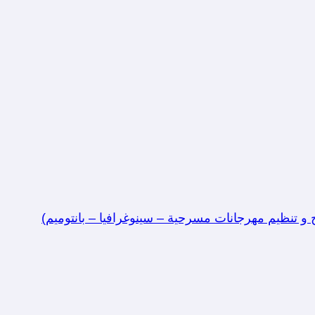
 و تنظيم مهرجانات مسرحية – سينوغرافيا – بانتوميم)