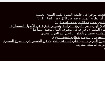
قشت مؤخرا في جامعة البصرة بكلية الفنون الجميلة
ا نظرية المسرح فتدرس الكل دون إقصاء.(1ـ 3)
راءة في محترف الفنان محمد اسماعيل”
رّافديّ الهارب من التّاريخ – دراسة ونصوص مُعرّبة عن الأصول المسماريّة “
لفضاء المضيء ـ قراءة في محترف الفنان محمد اسماعيل”
تمثيلية يحتفيان بالفنان الراحل عبد العزيز مخيون
سجيل بياناتهم وأعمالهم الفنية للتوثيق
المسرح العربي د. سيد علي إسماعيل للحديث عن الحسين في المسرح المصري