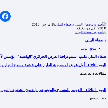
د.صفاء البيلي
15 مارس، 2016
0
230
أقل من دقيقة
د.صفاء البيلي
موقع الويب
صفاء البيلي تكتب: سينوغرافيا العرض الجزائري"الهايشة".. تؤسس لآف
اليوم الثلاثاء.. أول عرض لمسرحية الطيار على خشبة مسرح النهار ولمد
مقالات ذات صلة
اليوم.. الثلاثاء .. القومي للمسرح والموسيقى والفنون الشعبية والمهن ا
منذ أسبوعين