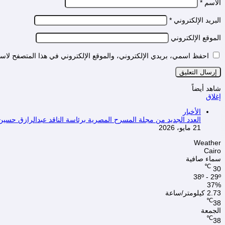
الاسم
*
البريد الإلكتروني
*
الموقع الإلكتروني
احفظ اسمي، بريدي الإلكتروني، والموقع الإلكتروني في هذا المتصفح لاستخ
شاهد أيضاً
إغلاق
الأخبار
العدد الجديد من مجلة المسرح المصرية برئاسة الناقد عبدالرازق حسين
21 مايو، 2026
Weather
Cairo
سماء صافية
℃
30
38º - 29º
37%
2.73 كيلومتر/ساعة
℃
38
الجمعة
℃
38