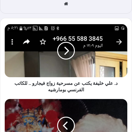
موق
ع
الوي
ب
د. علي خليفة يكتب عن مسرحية زواج فيجارو .. للكاتب
الفرنسي بومارشيه