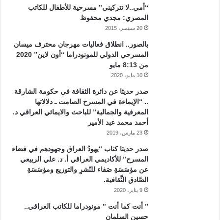
“أمي..لا تتركيني” مسرحية للأطفال للكاتب
المصري: مجدي محفوظ
20 سبتمبر، 2015
بالصور.. انطلاق فعاليات مهرجان محترف ميسان
المسرحي الدولي للمونودراما “أون لاين” 2020
من 8:13 مايو
10 مايو، 2020
صدر حديثا عن دائرة الثقافة في حكومة الشارقة
.. “الإيماءة في المسرح الصامت ـ دلالاتها
المعرفية والجمالية” للباحث والايمائي العراقي د.
أحمد محمد عبد الأمير
23 مارس، 2019
صدر حديثا كتاب “يهودُ العراق وجهودهم في فضاء
المسرح” للأكاديمي العراقي أ. د. علي الربيعي
عن مؤسَسَةِ صَفاء للنّشرِ والتوزيع ومؤسَسَةِ
الصَّادق الثَّقافية.
9 يناير، 2020
” أنت كما أنت ” مونودراما للكاتب العراقي..
حسين السلمان