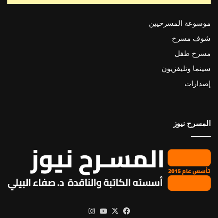
موسوعة المسرحيين
شوف مسرح
مسرح طفل
سينما وتليفزيون
إصدارات
المسرح نيوز
X
فيسبوك
يوتيوب
انستقرام