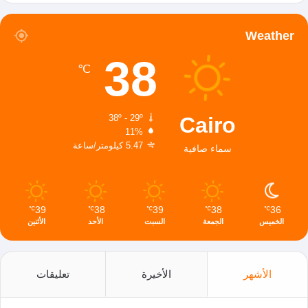
Weather
38
℃
Cairo
38º - 29º
11%
5.47 كيلومتر/ساعة
سماء صافية
39
38
39
38
36
℃
℃
℃
℃
℃
الخميس
الجمعة
السبت
الأحد
الأثنين
الأشهر
الأخيرة
تعليقات