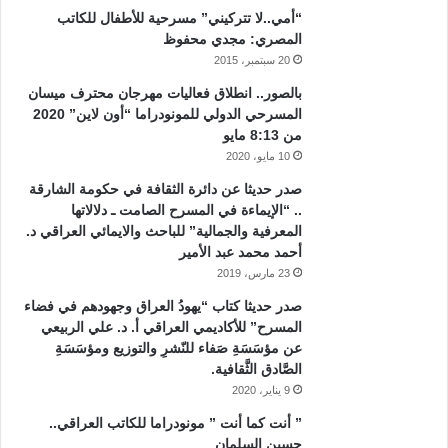
“أمي..لا تتركيني” مسرحية للأطفال للكاتب
المصري: مجدي محفوظ
20 سبتمبر، 2015
بالصور.. انطلاق فعاليات مهرجان محترف ميسان
المسرحي الدولي للمونودراما “أون لاين” 2020
من 8:13 مايو
10 مايو، 2020
صدر حديثا عن دائرة الثقافة في حكومة الشارقة
.. “الإيماءة في المسرح الصامت ـ دلالاتها
المعرفية والجمالية” للباحث والايمائي العراقي د.
أحمد محمد عبد الأمير
23 مارس، 2019
صدر حديثا كتاب “يهودُ العراق وجهودهم في فضاء
المسرح” للأكاديمي العراقي أ. د. علي الربيعي
عن مؤسَسَةِ صَفاء للنّشرِ والتوزيع ومؤسَسَةِ
الصَّادق الثَّقافية.
9 يناير، 2020
” أنت كما أنت ” مونودراما للكاتب العراقي..
حسين السلمان