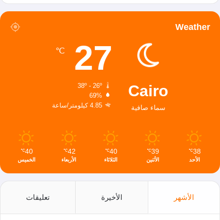
Weather
27
℃
Cairo
38º - 26º
69%
4.85 كيلومتر/ساعة
سماء صافية
40
42
40
39
38
℃
℃
℃
℃
℃
الأحد
الأثنين
الثلاثاء
الأربعاء
الخميس
الأشهر
الأخيرة
تعليقات