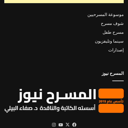
موسوعة المسرحيين
شوف مسرح
مسرح طفل
سينما وتليفزيون
إصدارات
المسرح نيوز
X
فيسبوك
يوتيوب
انستقرام