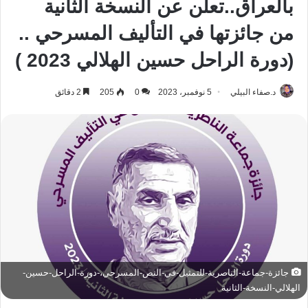
بالعراق..تعلن عن النسخة الثانية
من جائزتها في التأليف المسرحي ..
(دورة الراحل حسين الهلالي 2023 )
د.صفاء البيلي
5 نوفمبر، 2023
0
205
2 دقائق
جائزة-جماعة-الناصرية-للتمثيل-في-النص-المسرحي،-دورة-الراحل-حسين-
الهلالي-النسخة-الثانية