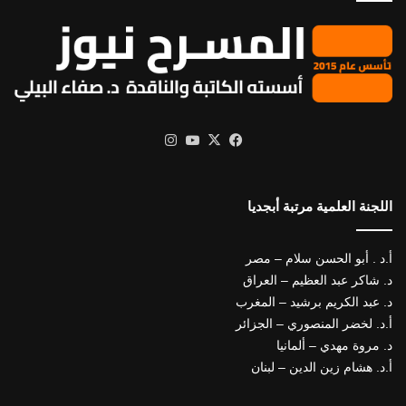
X
فيسبوك
يوتيوب
انستقرام
اللجنة العلمية مرتبة أبجديا
أ.د . أبو الحسن سلام – مصر
د. شاكر عبد العظيم – العراق
د. عبد الكريم برشيد – المغرب
أ.د. لخضر المنصوري – الجزائر
د. مروة مهدي – ألمانيا
أ.د. هشام زين الدين – لبنان