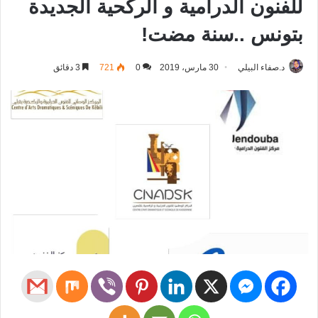
للفنون الدرامية و الركحية الجديدة
بتونس ..سنة مضت!
د.صفاء البيلي
30 مارس، 2019
0
721
3 دقائق