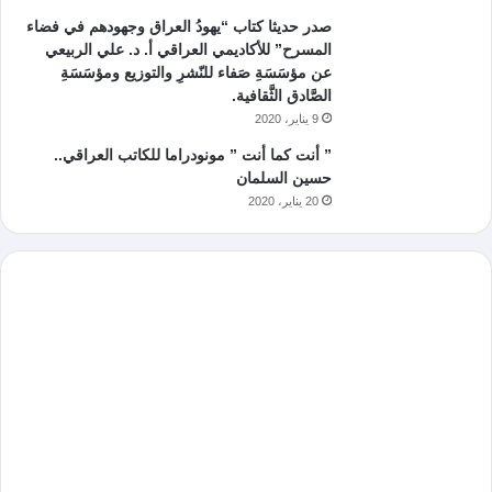
صدر حديثا كتاب “يهودُ العراق وجهودهم في فضاء
المسرح” للأكاديمي العراقي أ. د. علي الربيعي
عن مؤسَسَةِ صَفاء للنّشرِ والتوزيع ومؤسَسَةِ
الصَّادق الثَّقافية.
9 يناير، 2020
” أنت كما أنت ” مونودراما للكاتب العراقي..
حسين السلمان
20 يناير، 2020