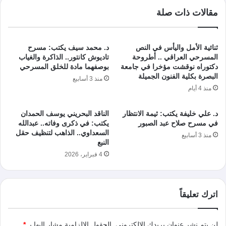
مقالات ذات صلة
ثنائية الأمل واليأس في النص
د. محمد سيف يكتب: مسرح
المسرحي العراقي .. أطروحة
تاديوش كانتور.. الذاكرة والغياب
دكتوراه نوقشت مؤخرا في جامعة
بوصفهما مادة للخلق المسرحي
البصرة بكلية الفنون الجميلة
منذ 3 أسابيع
منذ 4 أيام
د. علي خليفة يكتب: ثيمة الانتظار
الناقد البحريني يوسف الحمدان
في مسرح صلاح عبد الصبور
يكتب: في ذكرى وفاته.. عبدالله
السعداوي.. الذاهب لتنظيف حقل
منذ 3 أسابيع
النبع
4 فبراير، 2026
اترك تعليقاً
لن يتم نشر عنوان بريدك الإلكتروني.
الحقول الإلزامية مشار إليها بـ
*