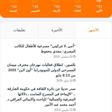
40
39
40
40
31
℃
℃
℃
℃
℃
الأثنين
الثلاثاء
الأربعاء
الخميس
الجمعة
الأشهر
الأخيرة
تعليقات
“أمي..لا تتركيني” مسرحية للأطفال للكاتب
المصري: مجدي محفوظ
20 سبتمبر، 2015
بالصور.. انطلاق فعاليات مهرجان محترف ميسان
المسرحي الدولي للمونودراما “أون لاين” 2020
من 8:13 مايو
10 مايو، 2020
صدر حديثا عن دائرة الثقافة في حكومة الشارقة
.. “الإيماءة في المسرح الصامت ـ دلالاتها
المعرفية والجمالية” للباحث والايمائي العراقي د.
أحمد محمد عبد الأمير
23 مارس، 2019