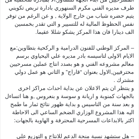
طرف مديره الفني مكرم السنهوري بادارة تربص تكويني
يتيم حضره شباب من خارج الولاية , و عن الرغم من توفر
نفس الحظوظ المالية له للتسيير و التي تقدر بخمسين
الف دينارا فان هذا المركز يشكو شللا عقيما.
– المركز الوطني للفنون الدرامية و الركحية بتطاوين:مع
الايام الاولى لتاسيسه بادر مديره علي اليحياوي برسم
معالم مشروعه الفني و هو بصدد انتاج عملين مسرحيين
محترفيين,الاول بعنوان “قاراج” و الثاني هو عمل دولي
مشترك .
و ينتظر ان يتم الاعلان عن بداية احداث مراكز اخرى
بالجهات كمنوبة و اريانة و سوسة و بنعروس ,و هنا اتساءل
و بعد سنة من التاسيس و بداية ظهور نتائج ثمار ما طمح
اليه هذا المشروع الوزاري الضخم الساعي الى الاحاطة
اكثر بالابداعات المسرحية المحترفة و الهاوية بالجهات:
– هل ستشهد نسبة منحة الدعم للانتاج و التوزيع على