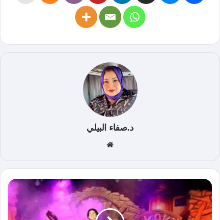
د.صفاء البيلي
موق
ع
الوي
ب