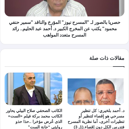
حصريا بالصور لـ "المسرح نيوز" المؤرخ والناقد "سمير حنفي
محمود" يكتب عن المخرج الكبير د. أحمد عبد الحليم.. رائد
المسرح متعدد المواهب
مقالات ذات صلة
د. أحمد بلخيري: كل تنظير
الكاتب الصحفي صلاح البيلي يحاور
مسرحي هو إقصاء لتنظير أو
الكاتب محمد بركة فيلم «الست»
تنظيرات أخرى، أما نظرية المسرح
الذى عُرض مؤخرا ..حذا حذو
فتدرس الكل دون إقصاء.(1ـ 3)
روايتي “حانة الست”