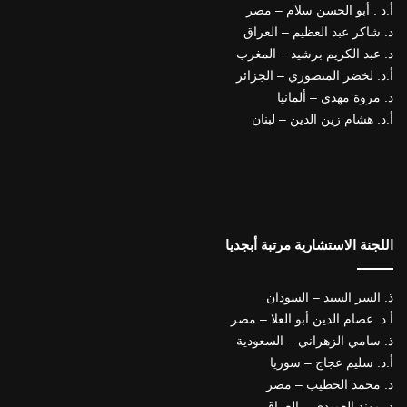
أ.د . أبو الحسن سلام – مصر
د. شاكر عبد العظيم – العراق
د. عبد الكريم برشيد – المغرب
أ.د. لخضر المنصوري – الجزائر
د. مروة مهدي – ألمانيا
أ.د. هشام زين الدين – لبنان
اللجنة الاستشارية مرتبة أبجديا
ذ. السر السيد – السودان
أ.د. عصام الدين أبو العلا – مصر
ذ. سامي الزهراني – السعودية
أ.د. سليم عجاج – سوريا
د. محمد الخطيب – مصر
د. مهند العميدي – العراق