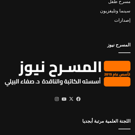
مسرح طفل
سينما وتليفزيون
إصدارات
المسرح نيوز
X
فيسبوك
يوتيوب
انستقرام
اللجنة العلمية مرتبة أبجديا