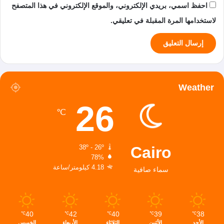
احفظ اسمي، بريدي الإلكتروني، والموقع الإلكتروني في هذا المتصفح
لاستخدامها المرة المقبلة في تعليقي.
Weather
26
℃
Cairo
38º - 26º
78%
4.18 كيلومتر/ساعة
سماء صافية
40
42
40
39
38
℃
℃
℃
℃
℃
الأحد
الأثنين
الثلاثاء
الأربعاء
الخميس