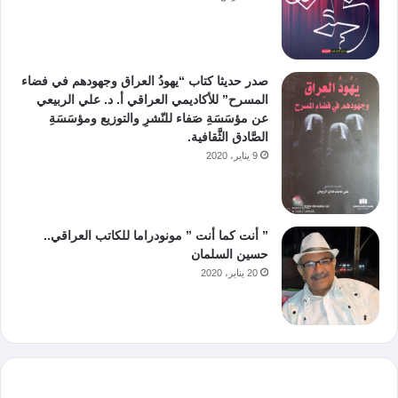
صدر حديثا كتاب “يهودُ العراق وجهودهم في فضاء
المسرح” للأكاديمي العراقي أ. د. علي الربيعي
عن مؤسَسَةِ صَفاء للنّشرِ والتوزيع ومؤسَسَةِ
الصَّادق الثَّقافية.
9 يناير، 2020
” أنت كما أنت ” مونودراما للكاتب العراقي..
حسين السلمان
20 يناير، 2020