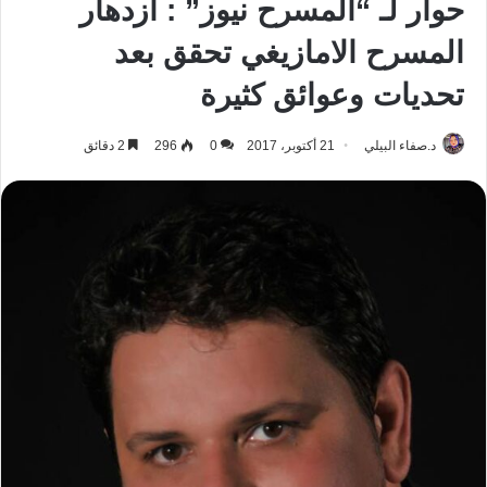
حوار لـ “المسرح نيوز” : ازدهار
المسرح الامازيغي تحقق بعد
تحديات وعوائق كثيرة
د.صفاء البيلي
21 أكتوبر، 2017
0
296
2 دقائق