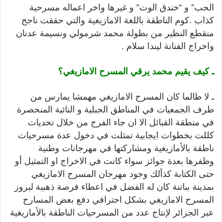
الحب” و “خندق الوت” و غيرها واخر اعماله مسرحية
كذاب .كوم الناطقة باللغة الامازيغية والتي حققت ناجح
منقطع النظير من بطولة محمد شرمولي ونسيمة عدنان
واخراج الفنانة ليندا سلام .
ـ كيف يقيم محمد يرقي المسرح الامازيغي؟
ـ لا طالما كان المسرح الامازيغي مهمشا يمارس من
طرف الجمعيات في المناطق الجبلية و النائية المنحصرة
في منطقة القبائل الا ان جاء الفرج من خلال تحديات
كللت بخطوات ايجابية تمثلت في دخول عدة مسرحيات
ناطقة بالأمازيغية ومشاركتها في مهرجانات وطنية
وظفرها بعدة جوائز سواء كانت في الاخراج او التمثيل أو
حتى الكتابة كذألك وجود مهرجان المسرح الامازيغي
بمدينة بباتنة كان له الفضل في اعطاء فرصة ذهبية لبروز
المسرح الامازيغي بشكل احترافي دفع بعض المسارح
عبر الجزائر لإنتاج عدد من المسرحيات الناطقة بالأمازيغية