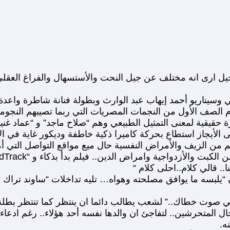
. جيل ارى انه مختلف عن جيل النحت والأستسهال والفراغ العقل
سيناريو أحمد إيهاب عبد الوارث وبطولة فنانة شاطرة واعدة “م
وم الصف الأول من النجمات المصريات التي ربما تصيبهم النجو
ة حقيقية لمعنى التمثيل الطبيعي وهم “صلاح ماجد” و “عماد غني
التترات.. ولكن بمنتهى الأيجاز استطاع بحركة كاميرا ذكية خاطفة وديكور غاي
لم من الزيف والأمراض النفسية حال ميع مواقع التواصل التي أم
ن.. فيلم بدأ بذكاء و “SoundTrack” من المخرج مستعينا بصوت مصر “شادية” واغنية:
.. قالي كلام..احلى كلام “
 “يلبسه ما يوافق مصلحته وهواه… تليه تداخلات “ساوند تراك “
 .. في صوت خطاك..” لشعب يطالب دائما ان ينتظر كما تنتظر بطلة
 المتحرشين.. لتفاجئ ان والدها نفسه أحد هؤلاء.. رغم ادعاءه
ه.