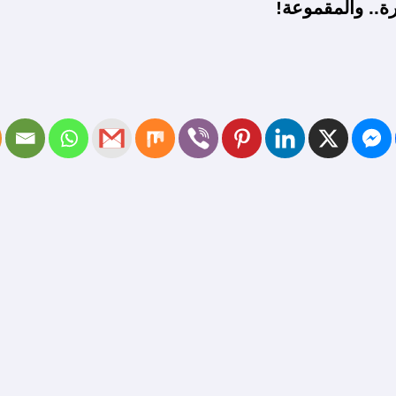
ة.. والمقموعة!