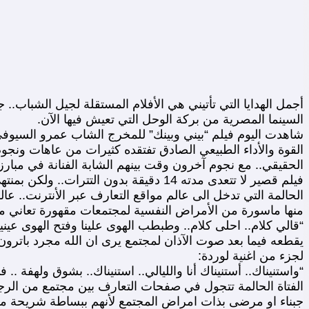
أجمل الهدايا التي تأتيني هي الأفلام المستقلة لجيل الشباب.
السينما المصرية من بركة الوحل التي تعيش فيها الآن.
شاهدت اليوم فيلم “بيني وبينك” للمخرج الشاب عمرو السيوفي و
القوة والأداء الطبيعي الصادق تفتقده كثيرات من عاهات ونج
الحقيقي.. مع نجوم آخرون وقت بينهم الشابة الفنانة في مبارز
فيلم قصير لا تتعدى مدته 14 دقيقة بدون 
الحالمة التي تدخل الى عالم مواقع التعارف عبر الأنترنت.. عا
منها ماسورة من الأمراض النفسية لمجتمعات مقهورة تعاني من الكبت والأزدواجية وامراض الدي
“قالي كلام.. احلى كلام.. وطبطب الهوى علينا وفتح الهوى عينينا
يقطعه فيما بعد صوت الآذان لمجتمع يرى ان الله مجرد باترون
لجزء من اغنية لوردة:
“واستنيناك.. أستنيناك أنا والليالي.. استنيناك.. بشوق ولهفة
الفتاة الحالمة تتجول في صفحات التعارف بين مجتمع من الرجال
جبناء او مرضى بذات امراض المجتمع لأنهم ببساطة شريحة من