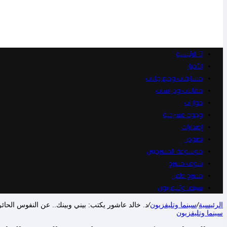
الرئيسية
الأخبار
مسابقات ومهرجانات
مقالات ودراسات
حوارات
وجوه مسرحية
إصدارات
نصوص
موسوعة المسرحيين
شوف مسرح
مسرح طفل
سينما وتليفزيون
الرئيسية
/
سينما وتليفزيون
/
د. خالد عاشور يكتب: بيني وبينك.. عن النفوس الحائر
سينما وتليفزيون