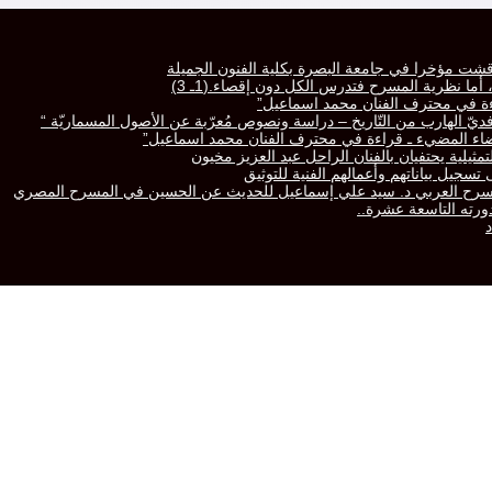
قشت مؤخرا في جامعة البصرة بكلية الفنون الجميلة
ا نظرية المسرح فتدرس الكل دون إقصاء.(1ـ 3)
راءة في محترف الفنان محمد اسماعيل”
رّافديّ الهارب من التّاريخ – دراسة ونصوص مُعرّبة عن الأصول المسماريّة “
لفضاء المضيء ـ قراءة في محترف الفنان محمد اسماعيل”
تمثيلية يحتفيان بالفنان الراحل عبد العزيز مخيون
سجيل بياناتهم وأعمالهم الفنية للتوثيق
المسرح العربي د. سيد علي إسماعيل للحديث عن الحسين في المسرح المصري