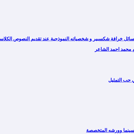
م محمد احمد الشاعر
ي حب التمثيل
السينما وورشه المتخصصة