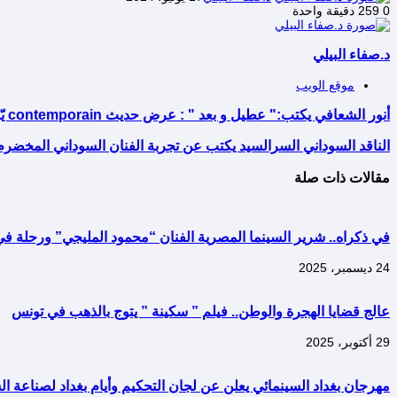
0
259
دقيقة واحدة
د.صفاء البيلي
موقع الويب
أنور الشعافي يكتب:" عطيل و بعد " : عرض حديث contemporain يّسائل خرافة شكسبير و شخصياته النموذجية عند تقديم النصوص الكلاسيكي
الناقد السوداني السرالسيد يكتب عن تجربة الفنان السوداني المخضر
مقالات ذات صلة
في ذكراه.. شرير السينما المصرية الفنان “محمود المليجي” ورحلة ف
24 ديسمبر، 2025
عالج قضايا الهجرة والوطن.. فيلم ” سكينة ” يتوج بالذهب في تونس
29 أكتوبر، 2025
مهرجان بغداد السينمائي يعلن عن لجان التحكيم وأيام بغداد لصناعة 