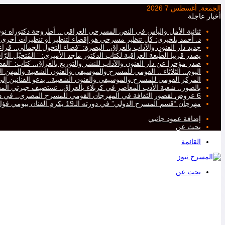
الجمعة, أغسطس 7 2026
أخبار عاجلة
ثنائية الأمل واليأس في النص المسرحي العراقي .. أطروحة دكتوراه نو
د. أحمد بلخيري: كل تنظير مسرحي هو إقصاء لتنظير أو تنظيرات أخرى، أم
جديد دار الفنون والآداب بالعراق.. البصرة: “فضاء التحول الجمالي.. ق
يصدر قريبا الطّبعة العراقية لكتاب الدكتور ماجد الأميري: ” المُتخيّل ال
صدر مؤخرا عن دار الفنون والآداب للنشر والتوزيع بالعراق.. كتاب: “ا
اليوم.. الثلاثاء .. القومي للمسرح والموسيقى والفنون الشعبية والمهن ال
المركز القومي للمسرح والموسيقي والفنون الشعبية.. يدعو الفنانين إلى ت
بالصور.. شعبة الأدب المعاصر في كربلاء بالعراق.. تستضيف جبرتي 
6 عروض لقصور الثقافة في المهرجان القومي للمسرح المصري.. في دورته التاسعة عشرة..
مهرجان “قسم المسرح الدولي” في دورته الـ19 يكرم الفنان بيومي فؤاد
إضافة عمود جانبي
بحث عن
القائمة
بحث عن