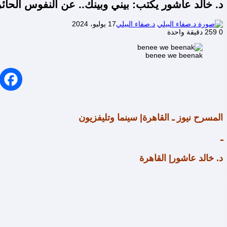
د. خالد عاشور يكتب: بيني وبينك.. عن النفوس الحائر
د.صفاء البيلي
17 يوليو، 2024
0
259
دقيقة واحدة
benee we beenak
المسرح نيوز ـ القاهرة| سينما وتليفزيون
ـ
د. خالد عاشور| القاهرة