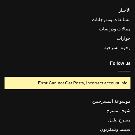
الأخبار
مسابقات ومهرجانات
مقالات ودراسات
حوارات
وجوه مسرحية
Follow us
Error Can not Get Posts, Incorrect account info.
موسوعة المسرحيين
شوف مسرح
مسرح طفل
سينما وتليفزيون