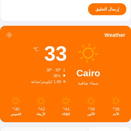
Weather
33
℃
Cairo
38º - 30º
36%
1.68 كيلومتر/ساعة
سماء صافية
40
42
41
39
38
℃
℃
℃
℃
℃
الأحد
الأثنين
الثلاثاء
الأربعاء
الخميس