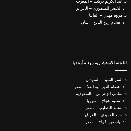
د. عبد الكريم برشيد – المغرب
أ.د. لخضر المنصوري – الجزائر
د. مروة مهدي – ألمانيا
أ.د. هشام زين الدين – لبنان
اللجنة الاستشارية مرتبة أبجديا
ذ. السر السيد – السودان
أ.د. عصام الدين أبو العلا – مصر
ذ. سامي الزهراني – السعودية
أ.د. سليم عجاج – سوريا
د. محمد الخطيب – مصر
د. مهند العميدي – العراق
أ.د. ياسمين فراج – مصر