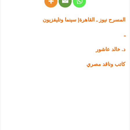
المسرح نيوز ـ القاهرة| سينما وتليفزيون
ـ
د. خالد عاشور
كاتب وناقد مصري