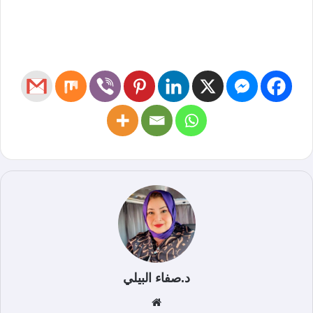
د.صفاء البيلي
موق