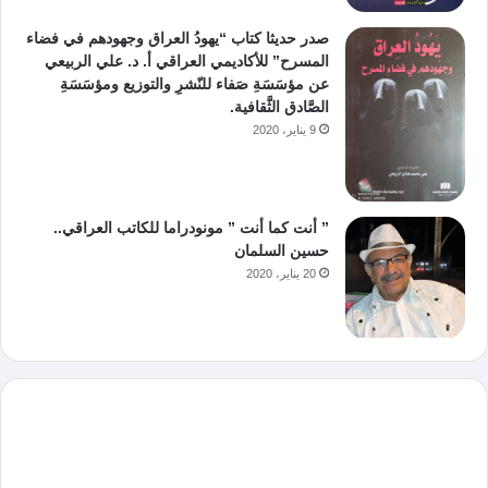
صدر حديثا كتاب “يهودُ العراق وجهودهم في فضاء
المسرح” للأكاديمي العراقي أ. د. علي الربيعي
عن مؤسَسَةِ صَفاء للنّشرِ والتوزيع ومؤسَسَةِ
الصَّادق الثَّقافية.
9 يناير، 2020
” أنت كما أنت ” مونودراما للكاتب العراقي..
حسين السلمان
20 يناير، 2020