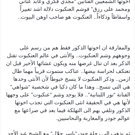
اخوتها الشمعيين الفنانين “مجدي فكري وعابد عناني
ومحمد على رزق” فوشم العنكبوت دلالة اشد تعبيراً
واسقاطاً وذكاءاً.. العنكبوت هو صاحب اوهن البيوت..
والمفارقة ان اخوتها الذكور فقط هم من رسم على
وجوههم وشم العنكبوت.. والأنثى في عالم العنكبوت تقتل
الذكر بعد ان تنال غرضها منه ويكون عشائها الأخير قبل ان
تعتكف لحراسة بيضها.. عناكب ستموت قريباً مهما طال
ازمن.. وذكر العنكبوت لا ينسج خيوطاً لأن الأنثى وحدها
هي التي تنسج.. وهذا ما كان ذكيا في شخصية “شواهي”
الفنانة “نور اللبنانية”.. فلا يوجد وشم “عنكبوت” على وجهها
لأنها هي في الحقيقة انثى العنكبوت التي تجذب اخوتها
الذكور وتلقي بهم الى التهلكة فيما بعد في صراعها مع
عوالم جودر والمغاربة والنحاسيين.
ثم نذهب الى رحلة جودر”ياسر جلال” مع الشيخ عبد الأحد