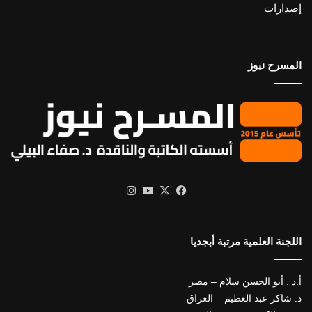
إصدارات
المسرح نيوز
X
فيسبوك
يوتيوب
انستقرام
اللجنة العلمية مرتبة أبجديا
أ.د . أبو الحسن سلام – مصر
د. شاكر عبد العظيم – العراق