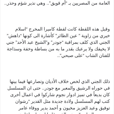
العامة من المصريين بـ “أم قويق”.. وهي نذير شؤم وحذر..
وقبل هذه اللقطة كانت لقطة كاميرا المخرج “اسلام
خيري من زاوية ” عين الطائر” كأشارة الى كونها “داهش”
الجني الذي كلف بمراقبة “جودر” و”الشيخ عبد الأحد” جني
لا يخيفك ولا يرعبك بقدر ما به من بساطة وخفة وسذاجة
للفنان الشاب “على صبحي”..
ذلك الجني الذي لخص خلاف الأديان وتصارعها فيما بينها
في حوراه الرشيق والمعبر مع جودر.. حتى ان المسلسل
كان بديعاً في تميز ادوار نجوم شاركوا في اعمال أخرى
كتب لهم المسلسل ولادة جديدة مثل القدير “رشوان
توفيق وعبد العزيز مخيون و أحمد بدير ووفاء عامر