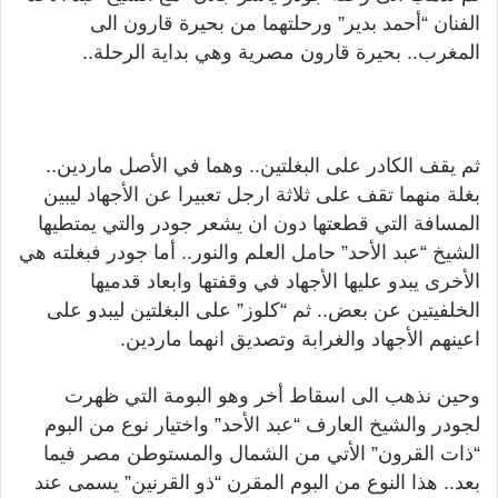
الفنان “أحمد بدير” ورحلتهما من بحيرة قارون الى
المغرب.. بحيرة قارون مصرية وهي بداية الرحلة..
ثم يقف الكادر على البغلتين.. وهما في الأصل ماردين..
بغلة منهما تقف على ثلاثة ارجل تعبيرا عن الأجهاد ليبين
المسافة التي قطعتها دون ان يشعر جودر والتي يمتطيها
الشيخ “عبد الأحد” حامل العلم والنور.. أما جودر فبغلته هي
الأخرى يبدو عليها الأجهاد في وقفتها وابعاد قدميها
الخلفيتين عن بعض.. ثم “كلوز” على البغلتين ليبدو على
اعينهم الأجهاد والغرابة وتصديق انهما ماردين.
وحين نذهب الى اسقاط أخر وهو البومة التي ظهرت
لجودر والشيخ العارف “عبد الأحد” واختيار نوع من البوم
“ذات القرون” الأتي من الشمال والمستوطن مصر فيما
بعد.. هذا النوع من البوم المقرن “ذو القرنين” يسمى عند