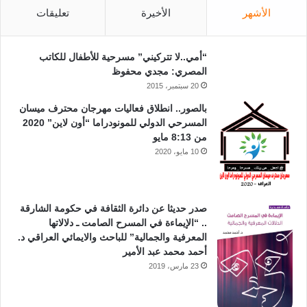
الأشهر
الأخيرة
تعليقات
“أمي..لا تتركيني” مسرحية للأطفال للكاتب
المصري: مجدي محفوظ
20 سبتمبر، 2015
بالصور.. انطلاق فعاليات مهرجان محترف ميسان
المسرحي الدولي للمونودراما “أون لاين” 2020
من 8:13 مايو
10 مايو، 2020
صدر حديثا عن دائرة الثقافة في حكومة الشارقة
.. “الإيماءة في المسرح الصامت ـ دلالاتها
المعرفية والجمالية” للباحث والايمائي العراقي د.
أحمد محمد عبد الأمير
23 مارس، 2019