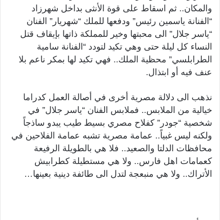
والمكان.. ثم اسقاط على قوة الأنثى بداخل شهرزاد
“الفنانة ياسمين رئيس” ودفعها للملك “شهريار” الفنان
“ياسر جلال” الى محبتها وخير للمملكة ذاتها بإيقاف قتل
النساء كل ليلة حتى وهي تكيد لتودد “الفنانة سامية
الطرابلسي” محظية الملك.. فهي تكيد لها بمكر ناعم بلا
عنف فيه أو ابتذال.
نذهب الى دلالة مصرية أخرى في أصالة العمل كدراما
خيالية من الملابس.. فملابس الفنان “ياسر جلال” في
شخصية “جودر” كفلاح مصري بسيط طيب يبدو ساذجاً
ولكنه ليس غبياً.. عمامة مصرية تشبه عمامة الفلاحين في
محافظات الدلتا والصعيد.. فلا هي بالطويلة الرفيعة
كعمامات اهل فارس.. ولا هي مستطيلة كطرابيش
الأتراك.. ولا هي منبعجة لتدل الى طائفة دينية بعينها…