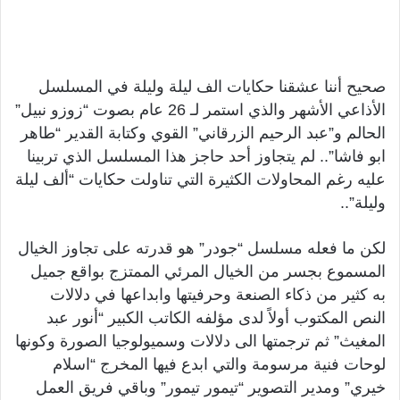
صحيح أننا عشقنا حكايات الف ليلة وليلة في المسلسل
الأذاعي الأشهر والذي استمر لـ 26 عام بصوت “زوزو نبيل”
الحالم و”عبد الرحيم الزرقاني” القوي وكتابة القدير “طاهر
ابو فاشا”.. لم يتجاوز أحد حاجز هذا المسلسل الذي تربينا
عليه رغم المحاولات الكثيرة التي تناولت حكايات “ألف ليلة
وليلة”..
لكن ما فعله مسلسل “جودر” هو قدرته على تجاوز الخيال
المسموع بجسر من الخيال المرئي الممتزج بواقع جميل
به كثير من ذكاء الصنعة وحرفيتها وابداعها في دلالات
النص المكتوب أولاً لدى مؤلفه الكاتب الكبير “أنور عبد
المغيث” ثم ترجمتها الى دلالات وسميولوجيا الصورة وكونها
لوحات فنية مرسومة والتي ابدع فيها المخرج “اسلام
خيري” ومدير التصوير “تيمور تيمور” وباقي فريق العمل