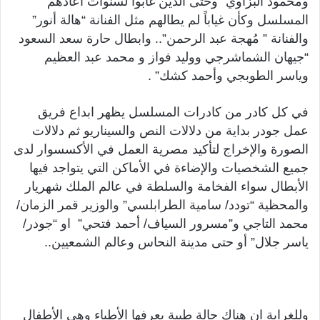
ومحمود البزاوي” وحتى الذين غابوا لسنوات اعادهم
المسلسل وكأن غياباً لم يطالهم مثل الفنانة “هالة أنور”
والفنانة ” مُهجة عبد الرحمن”.. وابطال حارة سعد السعود
“جيهان الشماشرجي ووليد فواز و محمد عبد العظيم
وياسر الطوبجي وأحمد كشك” .
في كل كادر من كادرات المسلسل يظهر ابداع فريق
عمل جودر بداية من دلالات النص والسيناريو ثم دلالات
الصورة والإخراج لتأكيد مصرية العمل في الأكسسوار لدى
جميع الشخصيات والإضاءة في الأماكن التي يتواجد فيها
الأبطال سواء الفخامة والسلطة في عالم الملك شهريار
والمحظية “تودد/ سامية الطرابلسي” والوزير قمر الزمان/
محمد التاجي و”مسرور السياف/ أحمد فتحي” او “جودر/
ياسر جلال” أو حتى مدينة النحاس وعالم الشمعيين..
وللغرابة ان هناك حالة طبية يعرفها الأطباء وهي الأطفال