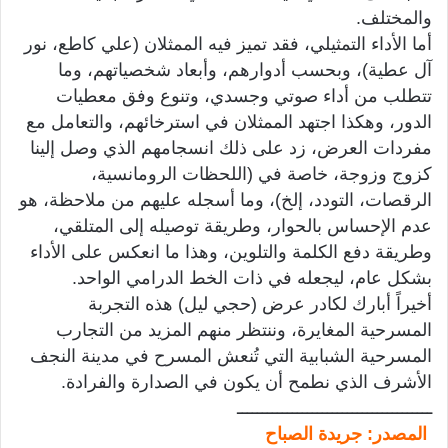
والمختلف.
أما الأداء التمثيلي، فقد تميز فيه الممثلان (علي كاطع، نور
آل عطية)، وبحسب أدوارهم، وأبعاد شخصياتهم، وما
تتطلب من أداء صوتي وجسدي، وتنوع وفق معطيات
الدور، وهكذا اجتهد الممثلان في استرخائهم، والتعامل مع
مفردات العرض، زد على ذلك انسجامهم الذي وصل إلينا
كزوج وزوجة، خاصة في (اللحظات الرومانسية،
الرقصات، التودد، إلخ)، وما أسجله عليهم من ملاحظة، هو
عدم الإحساس بالحوار، وطريقة توصيله إلى المتلقي،
وطريقة دفع الكلمة والتلوين، وهذا ما انعكس على الأداء
بشكل عام، ليجعله في ذات الخط الدرامي الواحد.
أخيراً أبارك لكادر عرض (حجي ليل) هذه التجربة
المسرحية المغايرة، وننتظر منهم المزيد من التجارب
المسرحية الشبابية التي تُنعش المسرح في مدينة النجف
الأشرف الذي نطمح أن يكون في الصدارة والفرادة.
ـــــــــــــــــــــــــــــــــــــــ
المصدر: جريدة الصباح