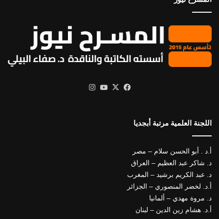
X
فيسبوك
يوتيوب
انستقرام
اللجنة العلمية مرتبة أبجديا
أ.د . أبو الحسن سلام – مصر
د. شاكر عبد العظيم – العراق
د. عبد الكريم برشيد – المغرب
أ.د. لخضر المنصوري – الجزائر
د. مروة مهدي – ألمانيا
أ.د. هشام زين الدين – لبنان