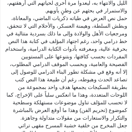
الليل والانتهاء به، ليعدوا مرة أخرى لحياتهم التي أرهقتهم،
والاستمرار في بحثهم عن وطنٍ يأويهم.
حمل نص العرض في طياته ذكريات الماضي، والمعاناة،
وبطش السلطة، وهيمنة العسكر، والأحلام التي لا تتحقق،
ومرجعيات الأهل والولادة وإلى ما ذلك بسردية متتالية في
خط درامي واحد، رغم اجتهاد المؤلف في كتابة هذا النص
بحرفية عالية، ومعرفته بأدوات الكتابة الدرامية، واستخدام
المفردات بحسب كثافتها، وبتنوعها على المستويين
الفصيحة والعامية، وبحسب الموقف الدرامي المطلوب،
إلا أنه وقع في مشكلة تطور البناء الدرامي للوصول إلى
تصاعد الحدث وهبوطه، رغم أن طبيعة هذا النص كتب
بطريقة السكيجات يجمعها هدف واحد بمجموعة من
اللوحات المتعددة، وهذا ما انعكس سلباً على الإخراج، كما
لا تحسب للمؤلف تناول موضوعات مستهلكة وسطحية
كموضوع (تحريم الفن) وهذا ما أوقع العرض بالمباشرة
والتكرار والاستعارات من مقولات متداولة وجاهزة.
جعل المخرج من خلفية خشبة المسرح مقهى تراثي