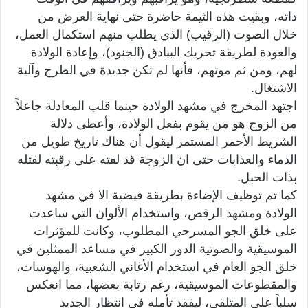
ذاته، وبقيت هذه الثيمة حاضرة حتى نهاية العرض من
خلال الصوت (الرقيب) الذي يطلب منهم استكمال العمل،
والعودة لطريقة تحريك البيادق (الجنود)، وإعادة الولادة
لهم، ومن ثم موتهم، فأنها لم تكن جديدة في الطرح وآلية
الاشتغال.
اجتهد المخرج في مشهد الولادة حينما قلب المعادلة جاعلاً
من الزوج هو من يقوم بفعل الولادة، وأعطى دلالة
الشريط الأحمر المستمر ليقول أن هناك تاريخ طويل من
الدماء والعذابات حتى ان الزوجة قد لفته على رقبته لقتله
بذات الحبل.
كما تم توظيف الإضاءة بطريقة فيضية الا في مشهد
الولادة ومشهد الرقص، واستخدام الألوان التي ساعدت
على خلق الجو المسرحي المطلوب، وكانت للمؤثرات
الموسيقية والصوتية الدور الكبير في مساعد الممثلين في
خلق الجو العام في استخدام الأغاني الشعبية، والهوسات،
والمقطوعات الموسيقية، رغم رتابة بعضها، مما انعكس
سلباً على المتلقي، ليفقد تأمله في انتظار الجديد