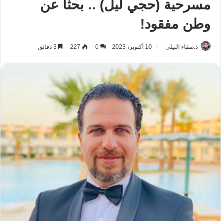
مسرحية (حجي ليل) .. بحثا عن
وطن مفقود!
د.صفاء البيلي
10 أكتوبر، 2023
0
227
3 دقائق