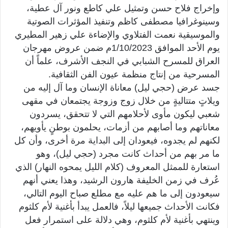
وإخراج فلاح حسن وتمثيل علي كاطع ونور آل عطية،
وسينوغرافيا مصطفى كاظم وتنفيذ المؤثرات الصوتية
والموسيقية نعمت الفتلاوي والإضاءة علي زهير المطيري
يوم الأحد الموافق 1/10/2023م ضمن عروض مهرجان
العراق للمسرح الشبابي في النجف الأشرف، علماً أن
المسرحية من إنتاج منظمة عيون الفن الثقافية.
جسد عرض (حجي ليل) معاناة الإنسان وما آل إليه من
ويلاتٍ متتاليةٍ من خلال زوج وزوجة يجتمعان في مقهى
شعبي ليكون مأوى لأحلامهم التي لا تتحقق، يسردون
معاناتهم وما أصابهم من أزمات، يحلمون بوطنٍ يأويهم،
لكنهم لم يجدوه، فيعودان إلى البداية مرة أخرى، وأن كل
ما مر بهم من أحداث كانت مجرد (حجي ليل)، وهو
استعارة للممثل المعروف (كلام الليل يمحوه النهار) الذي
عُرف في زمن الخليفة هارون الرشيد، وهذا يعني أنهم
سيعودون إلى ما هم عليه مع مطلع صباح اليوم التالي،
فكانت الأحداث جميعها ليلاً، فالعمل يبدأ بأغنية لأم كلثوم
وينتهي بأغنية لأم كلثوم، وهي دلالة على استمرار فعل