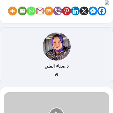
د.صفاء البيلي
موق
ع
الوي
ب