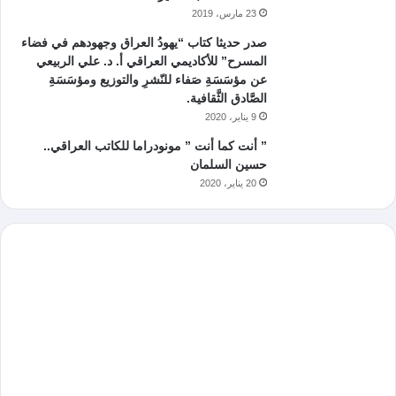
23 مارس، 2019
صدر حديثا كتاب “يهودُ العراق وجهودهم في فضاء
المسرح” للأكاديمي العراقي أ. د. علي الربيعي
عن مؤسَسَةِ صَفاء للنّشرِ والتوزيع ومؤسَسَةِ
الصَّادق الثَّقافية.
9 يناير، 2020
” أنت كما أنت ” مونودراما للكاتب العراقي..
حسين السلمان
20 يناير، 2020