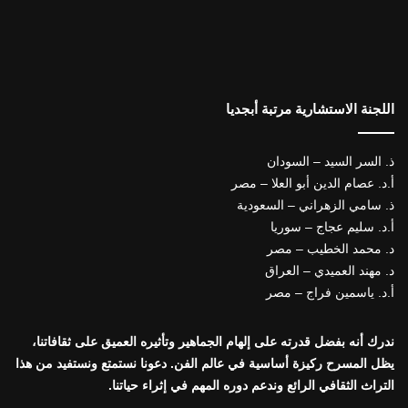
اللجنة الاستشارية مرتبة أبجديا
ذ. السر السيد – السودان
أ.د. عصام الدين أبو العلا – مصر
ذ. سامي الزهراني – السعودية
أ.د. سليم عجاج – سوريا
د. محمد الخطيب – مصر
د. مهند العميدي – العراق
أ.د. ياسمين فراج – مصر
ندرك أنه بفضل قدرته على إلهام الجماهير وتأثيره العميق على ثقافاتنا،
يظل المسرح ركيزة أساسية في عالم الفن. دعونا نستمتع ونستفيد من هذا
التراث الثقافي الرائع وندعم دوره المهم في إثراء حياتنا.