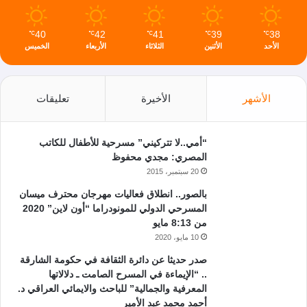
40
42
41
39
38
℃
℃
℃
℃
℃
الأحد
الأثنين
الثلاثاء
الأربعاء
الخميس
الأشهر
الأخيرة
تعليقات
“أمي..لا تتركيني” مسرحية للأطفال للكاتب
المصري: مجدي محفوظ
20 سبتمبر، 2015
بالصور.. انطلاق فعاليات مهرجان محترف ميسان
المسرحي الدولي للمونودراما “أون لاين” 2020
من 8:13 مايو
10 مايو، 2020
صدر حديثا عن دائرة الثقافة في حكومة الشارقة
.. “الإيماءة في المسرح الصامت ـ دلالاتها
المعرفية والجمالية” للباحث والايمائي العراقي د.
أحمد محمد عبد الأمير