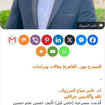
.-عامر-المرزوك
المسرح نيوز ـ القاهرة| مقالات ودراسات
ـ
ا.د. عامر صباح المرزوك ـ
ناقد وأكاديمي عرااقي
قُدمت مسرحية (حجي ليل) تأليف حسين نجم حسين