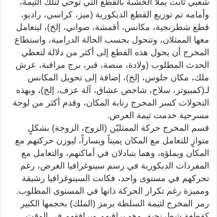
شعبي ثابت يملأ الخشبة بالقطع التي توحي لتلك الثيمة،
وأمامه تم توزيع القطع الديكورية (ميز، كراسي، راديو،
قطع شطرنجية، مكانس، أقمشة، صواني، إلخ)، ليتعامل
معها الممثلان، وتتحول بحسب الحالة الدرامية، واستطاع
المخرج أن يحول هذه القطع إلى أكثر من دلالة لتعطي
الحدث المطلوب (ولادة، منصة، قبر، برج مراقبة، عرش
ملك، مكان جلوس، إلخ)، إضافة إلى تحويل المكانس
لـ(كمبيوتر، سلاح، شاخص عشاق، آلة عزف، إلخ)، وبهذه
التحولات كسر المخرج رتابة المكان، وقدم أكثر من لوحة
مسرحية خدمت ثيمة العرض.
قسم المخرج حركة الممثليّن (الزوج، الزوجة) بشكلٍ
متوازٍ للتعامل مع المكان يميناً ويساراً، ليوزن حركتهم مع
المكان ويملؤه، وهما يتبادلان في أماكنهم، والتعامل مع
المفردات الديكورية في رسم سينوغرافيا العرض، رغم
تحركهم في مستوى واحد، فكانت السينوغرافيا رشيقة
ومميزة رغم تكرار الحركة ذاتها في المستوى المطلوب.
رمز المخرج لثيمة السلطة برمز (الملك) بحجمها الكبير
كقطعة شطرنجية، وهو يراقبهم ويرافقهم في الوقت