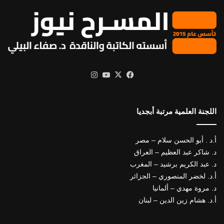
X
فيسبوك
يوتيوب
انستقرام
اللجنة العلمية مرتبة أبجديا
أ.د . أبو الحسن سلام – مصر
د. شاكر عبد العظيم – العراق
د. عبد الكريم برشيد – المغرب
أ.د. لخضر المنصوري – الجزائر
د. مروة مهدي – ألمانيا
أ.د. هشام زين الدين – لبنان