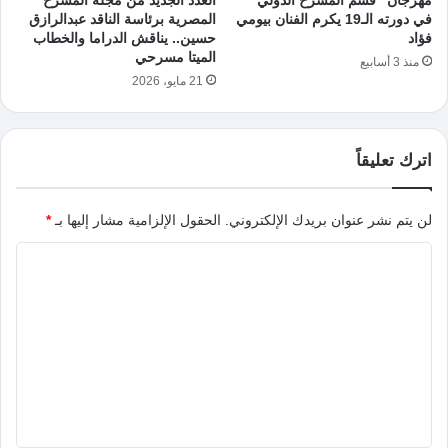
مهرجان “قسم المسرح الدولي”
العدد الجديد من مجلة المسرح
في دورته الـ19 يكرم الفنان بيومي
المصرية برئاسة الناقد عبدالرازق
فؤاد
حسين.. يناقش الدراما والخطاب
الميتا مسرحي
منذ 3 أسابيع
21 مايو، 2026
اترك تعليقاً
لن يتم نشر عنوان بريدك الإلكتروني.
الحقول الإلزامية مشار إليها بـ
*
ا
ل
ت
ع
ل
ي
ق