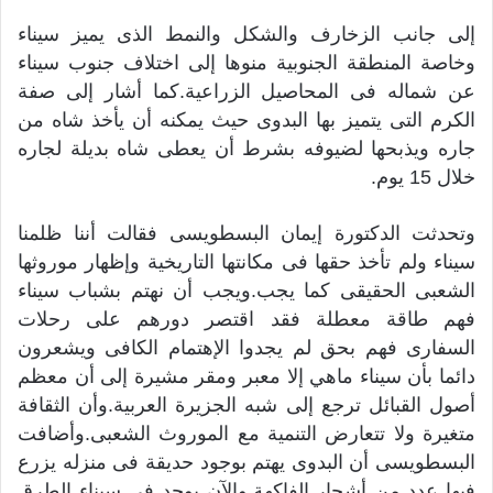
إلى جانب الزخارف والشكل والنمط الذى يميز سيناء
وخاصة المنطقة الجنوبية منوها إلى اختلاف جنوب سيناء
عن شماله فى المحاصيل الزراعية.كما أشار إلى صفة
الكرم التى يتميز بها البدوى حيث يمكنه أن يأخذ شاه من
جاره ويذبحها لضيوفه بشرط أن يعطى شاه بديلة لجاره
خلال 15 يوم.
وتحدثت الدكتورة إيمان البسطويسى فقالت أننا ظلمنا
سيناء ولم تأخذ حقها فى مكانتها التاريخية وإظهار موروثها
الشعبى الحقيقى كما يجب.ويجب أن نهتم بشباب سيناء
فهم طاقة معطلة فقد اقتصر دورهم على رحلات
السفارى فهم بحق لم يجدوا الإهتمام الكافى ويشعرون
دائما بأن سيناء ماهي إلا معبر ومقر مشيرة إلى أن معظم
أصول القبائل ترجع إلى شبه الجزيرة العربية.وأن الثقافة
متغيرة ولا تتعارض التنمية مع الموروث الشعبى.وأضافت
البسطويسى أن البدوى يهتم بوجود حديقة فى منزله يزرع
فيها عدد من أشجار الفاكهة.والآن يوجد فى سيناء الطرق