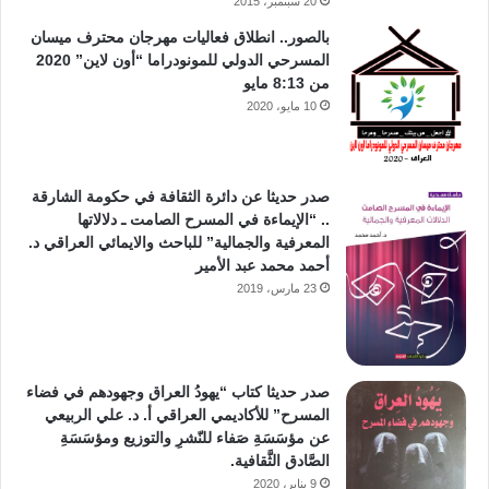
20 سبتمبر، 2015
بالصور.. انطلاق فعاليات مهرجان محترف ميسان
المسرحي الدولي للمونودراما “أون لاين” 2020
من 8:13 مايو
10 مايو، 2020
صدر حديثا عن دائرة الثقافة في حكومة الشارقة
.. “الإيماءة في المسرح الصامت ـ دلالاتها
المعرفية والجمالية” للباحث والايمائي العراقي د.
أحمد محمد عبد الأمير
23 مارس، 2019
صدر حديثا كتاب “يهودُ العراق وجهودهم في فضاء
المسرح” للأكاديمي العراقي أ. د. علي الربيعي
عن مؤسَسَةِ صَفاء للنّشرِ والتوزيع ومؤسَسَةِ
الصَّادق الثَّقافية.
9 يناير، 2020