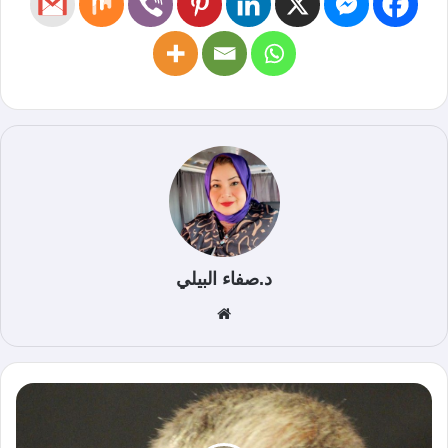
د.صفاء البيلي
موق
ع
الوي
ب