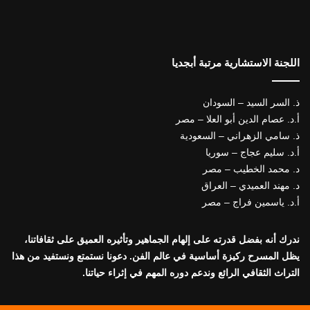
اللجنة الاستشارية مرتبة أبجديا
ذ. السر السيد – السودان
أ.د. عصام الدين أبو العلا – مصر
ذ. سامي الزهراني – السعودية
أ.د. سليم عجاج – سوريا
د. محمد الخطيب – مصر
د. مهند العميدي – العراق
أ.د. ياسمين فراج – مصر
ندرك أنه بفضل قدرته على إلهام الجماهير وتأثيره العميق على ثقافاتنا،
يظل المسرح ركيزة أساسية في عالم الفن. دعونا نستمتع ونستفيد من هذا
التراث الثقافي الرائع وندعم دوره المهم في إثراء حياتنا.