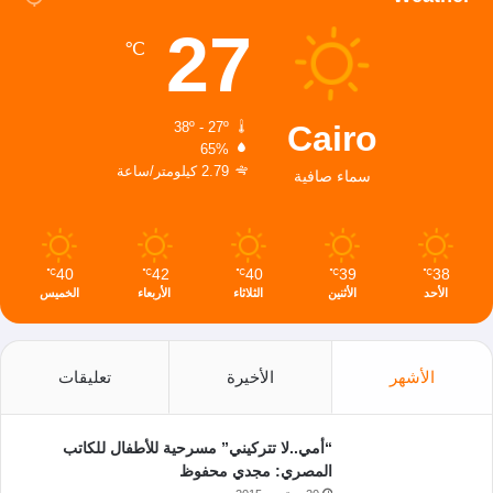
27
℃
Cairo
38º - 27º
65%
2.79 كيلومتر/ساعة
سماء صافية
40
42
40
39
38
℃
℃
℃
℃
℃
الأحد
الأثنين
الثلاثاء
الأربعاء
الخميس
الأشهر
الأخيرة
تعليقات
“أمي..لا تتركيني” مسرحية للأطفال للكاتب
المصري: مجدي محفوظ