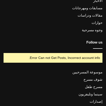
الأخبار
مسابقات ومهرجانات
مقالات ودراسات
حوارات
وجوه مسرحية
Follow us
Error Can not Get Posts, Incorrect account info.
موسوعة المسرحيين
شوف مسرح
مسرح طفل
سينما وتليفزيون
إصدارات