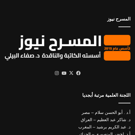
المسرح نيوز
X
فيسبوك
يوتيوب
انستقرام
اللجنة العلمية مرتبة أبجديا
أ.د . أبو الحسن سلام – مصر
د. شاكر عبد العظيم – العراق
د. عبد الكريم برشيد – المغرب
أ.د. لخضر المنصوري – الجزائر