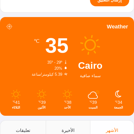
Weather
35
℃
Cairo
35º - 29º
20%
5.39 كيلومتر/ساعة
سماء صافية
41
39
38
39
34
℃
℃
℃
℃
℃
الجمعة
السبت
الأحد
الأثنين
الثلاثاء
الأشهر
الأخيرة
تعليقات