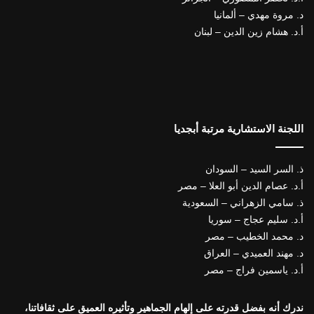
د. مروة مهدي – ألمانيا
أ.د. هشام زين الدين – لبنان
اللجنة الاستشارية مرتبة أبجديا
ذ. السر السيد – السودان
أ.د. عصام الدين أبو العلا – مصر
ذ. سامي الزهراني – السعودية
أ.د. سليم عجاج – سوريا
د. محمد الخطيب – مصر
د. مهند العميدي – العراق
أ.د. ياسمين فراج – مصر
ندرك أنه بفضل قدرته على إلهام الجماهير وتأثيره العميق على ثقافاتنا،