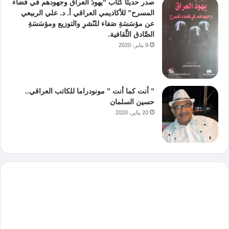
صدر حديثا كتاب “يهودُ العراق وجهودهم في فضاء
المسرح” للأكاديمي العراقي أ. د. علي الربيعي
عن مؤسَسَةِ صَفاء للنّشرِ والتوزيع ومؤسَسَةِ
الصَّادق الثَّقافية.
9 يناير، 2020
” أنت كما أنت ” مونودراما للكاتب العراقي..
حسين السلمان
20 يناير، 2020