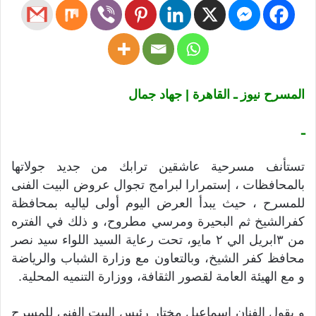
المسرح نيوز ـ القاهرة | جهاد جمال
ـ
تستأنف مسرحية عاشقين ترابك من جديد جولاتها
بالمحافظات ، إستمرارا لبرامج تجوال عروض البيت الفنى
للمسرح ، حيث يبدأ العرض اليوم أولى لياليه بمحافظة
كفرالشيخ ثم البحيرة ومرسي مطروح، و ذلك في الفتره
من ٣ابريل الي ٢ مايو، تحت رعاية السيد اللواء سيد نصر
محافظ كفر الشيخ، وبالتعاون مع وزارة الشباب والرياضة
و مع الهيئة العامة لقصور الثقافة، ووزارة التنميه المحلية.
و يقول الفنان إسماعيل مختار رئيس البيت الفنى للمسرح