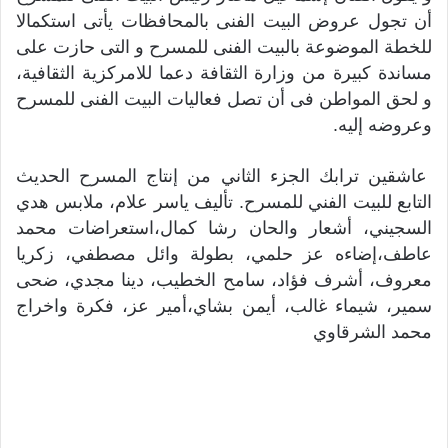
أن تجول عروض البيت الفنى بالمحافظات يأتى استكمالا
للخطة الموضوعة بالبيت الفنى للمسرح و التى حازت على
مساندة كبيرة من وزارة الثقافة دعما للامركزية الثقافية،
و لحق المواطن فى أن تصل فعاليات البيت الفنى للمسرح
وعروضه إليه.
عاشقين ترابك الجزء الثاني من إنتاج المسرح الحديث
التابع للبيت الفني للمسرح. تأليف ياسر علام، ملابس هدي
السجيني، أشعار والحان رشا كمال،استعراضات محمد
عاطف،إضاءه عز حلمي، بطولة وائل مصطفي، زكريا
معروف، أشرف فؤاد، سامح الخطيب، دينا مجدي، ضحى
سمير، شيماء غالب، أيمن بشاي،أمير عز، فكرة واخراج
محمد الشرقاوي