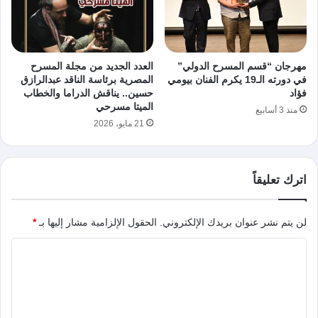
مهرجان “قسم المسرح الدولي”
العدد الجديد من مجلة المسرح
في دورته الـ19 يكرم الفنان بيومي
المصرية برئاسة الناقد عبدالرازق
فؤاد
حسين.. يناقش الدراما والخطاب
الميتا مسرحي
منذ 3 أسابيع
21 مايو، 2026
اترك تعليقاً
لن يتم نشر عنوان بريدك الإلكتروني.
الحقول الإلزامية مشار إليها بـ
*
ا
ل
ت
ع