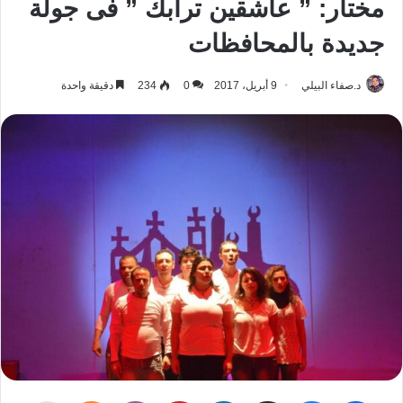
مختار: ” عاشقين ترابك ” فى جولة
جديدة بالمحافظات
د.صفاء البيلي
9 أبريل، 2017
0
234
دقيقة واحدة