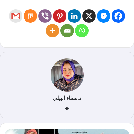
د.صفاء البيلي
موق
ع
الوي
ب