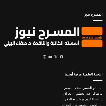
المسرح نيوز
X
فيسبوك
يوتيوب
انستقرام
اللجنة العلمية مرتبة أبجديا
أ.د . أبو الحسن سلام – مصر
د. شاكر عبد العظيم – العراق
د. عبد الكريم برشيد – المغرب
أ.د. لخضر المنصوري – الجزائر