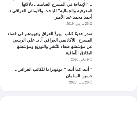
.. “الإيماءة في المسرح الصامت ـ دلالاتها
المعرفية والجمالية” للباحث والايمائي العراقي د.
أحمد محمد عبد الأمير
23 مارس، 2019
صدر حديثا كتاب “يهودُ العراق وجهودهم في فضاء
المسرح” للأكاديمي العراقي أ. د. علي الربيعي
عن مؤسَسَةِ صَفاء للنّشرِ والتوزيع ومؤسَسَةِ
الصَّادق الثَّقافية.
9 يناير، 2020
” أنت كما أنت ” مونودراما للكاتب العراقي..
حسين السلمان
20 يناير، 2020