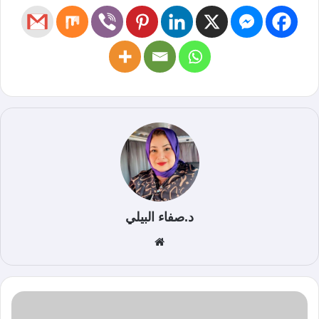
د.صفاء البيلي
موق
ع
الوي
ب