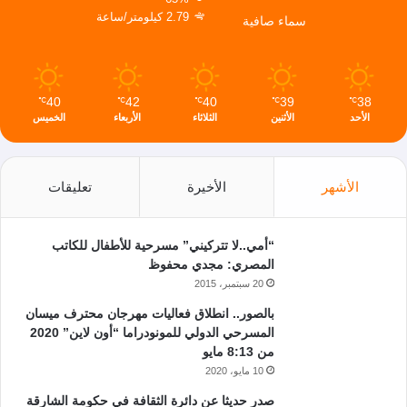
2.79 كيلومتر/ساعة
سماء صافية
40
42
40
39
38
℃
℃
℃
℃
℃
الأحد
الأثنين
الثلاثاء
الأربعاء
الخميس
الأشهر
الأخيرة
تعليقات
“أمي..لا تتركيني” مسرحية للأطفال للكاتب
المصري: مجدي محفوظ
20 سبتمبر، 2015
بالصور.. انطلاق فعاليات مهرجان محترف ميسان
المسرحي الدولي للمونودراما “أون لاين” 2020
من 8:13 مايو
10 مايو، 2020
صدر حديثا عن دائرة الثقافة في حكومة الشارقة