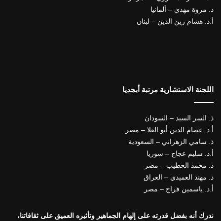
د. مروة مهدي – ألمانيا
أ.د. هشام زين الدين – لبنان
اللجنة الاستشارية مرتبة أبجديا
ذ. السر السيد – السودان
أ.د. عصام الدين أبو العلا – مصر
ذ. سامي الزهراني – السعودية
أ.د. سليم عجاج – سوريا
د. محمد الخطيب – مصر
د. مهند العميدي – العراق
أ.د. ياسمين فراج – مصر
ندرك أنه بفضل قدرته على إلهام الجماهير وتأثيره العميق على ثقافاتنا،