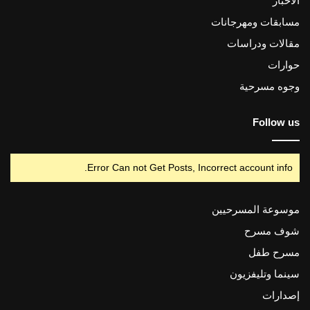
الأخبار
مسابقات ومهرجانات
مقالات ودراسات
حوارات
وجوه مسرحية
Follow us
Error Can not Get Posts, Incorrect account info.
موسوعة المسرحيين
شوف مسرح
مسرح طفل
سينما وتليفزيون
إصدارات