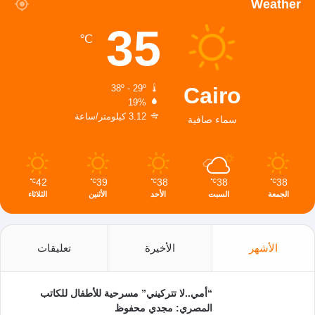
Weather
35
℃
Cairo
38º - 29º
19%
3.12 كيلومتر/ساعة
سماء صافية
42
39
38
38
38
℃
℃
℃
℃
℃
الجمعة
السبت
الأحد
الأثنين
الثلاثاء
الأشهر
الأخيرة
تعليقات
“أمي..لا تتركيني” مسرحية للأطفال للكاتب
المصري: مجدي محفوظ