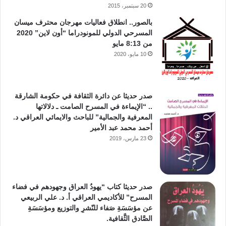
20 سبتمبر، 2015
بالصور.. انطلاق فعاليات مهرجان محترف ميسان
المسرحي الدولي للمونودراما “أون لاين” 2020
من 8:13 مايو
10 مايو، 2020
صدر حديثا عن دائرة الثقافة في حكومة الشارقة
.. “الإيماءة في المسرح الصامت ـ دلالاتها
المعرفية والجمالية” للباحث والايمائي العراقي د.
أحمد محمد عبد الأمير
23 مارس، 2019
صدر حديثا كتاب “يهودُ العراق وجهودهم في فضاء
المسرح” للأكاديمي العراقي أ. د. علي الربيعي
عن مؤسَسَةِ صَفاء للنّشرِ والتوزيع ومؤسَسَةِ
الصَّادق الثَّقافية.