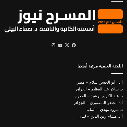
X
فيسبوك
يوتيوب
انستقرام
اللجنة العلمية مرتبة أبجديا
أ.د . أبو الحسن سلام – مصر
د. شاكر عبد العظيم – العراق
د. عبد الكريم برشيد – المغرب
أ.د. لخضر المنصوري – الجزائر
د. مروة مهدي – ألمانيا
أ.د. هشام زين الدين – لبنان