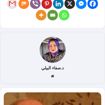
د.صفاء البيلي
موق
ع
الوي
ب