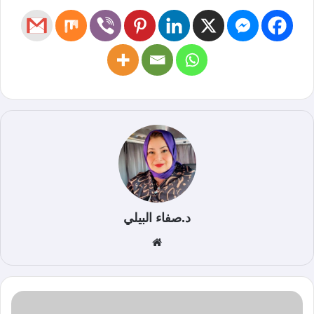
د.صفاء البيلي
موق
ع
الوي
ب