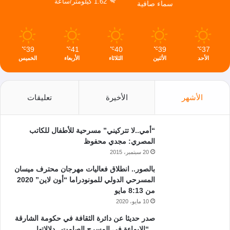
1.62 كيلومتر/ساعة
سماء صافية
39
41
40
39
37
℃
℃
℃
℃
℃
الأحد
الأثنين
الثلاثاء
الأربعاء
الخميس
الأشهر
الأخيرة
تعليقات
“أمي..لا تتركيني” مسرحية للأطفال للكاتب
المصري: مجدي محفوظ
20 سبتمبر، 2015
بالصور.. انطلاق فعاليات مهرجان محترف ميسان
المسرحي الدولي للمونودراما “أون لاين” 2020
من 8:13 مايو
10 مايو، 2020
صدر حديثا عن دائرة الثقافة في حكومة الشارقة
.. “الإيماءة في المسرح الصامت ـ دلالاتها