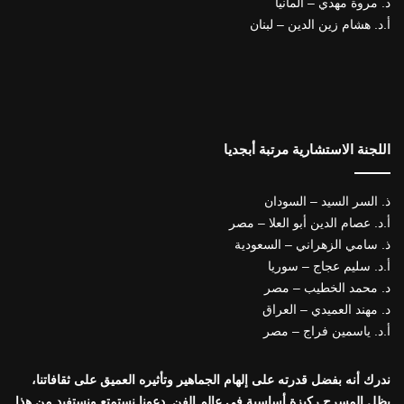
د. مروة مهدي – ألمانيا
أ.د. هشام زين الدين – لبنان
اللجنة الاستشارية مرتبة أبجديا
ذ. السر السيد – السودان
أ.د. عصام الدين أبو العلا – مصر
ذ. سامي الزهراني – السعودية
أ.د. سليم عجاج – سوريا
د. محمد الخطيب – مصر
د. مهند العميدي – العراق
أ.د. ياسمين فراج – مصر
ندرك أنه بفضل قدرته على إلهام الجماهير وتأثيره العميق على ثقافاتنا،
يظل المسرح ركيزة أساسية في عالم الفن. دعونا نستمتع ونستفيد من هذا