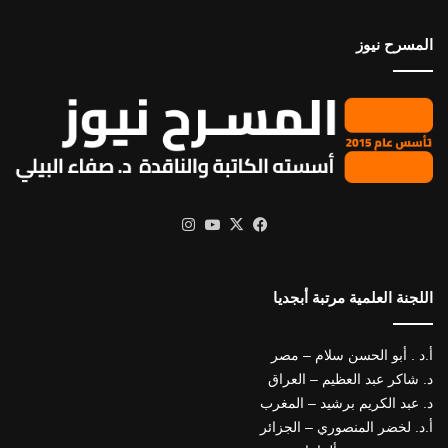
المسرح نيوز
X
فيسبوك
يوتيوب
انستقرام
اللجنة العلمية مرتبة أبجديا
أ.د . أبو الحسن سلام – مصر
د. شاكر عبد العظيم – العراق
د. عبد الكريم برشيد – المغرب
أ.د. لخضر المنصوري – الجزائر