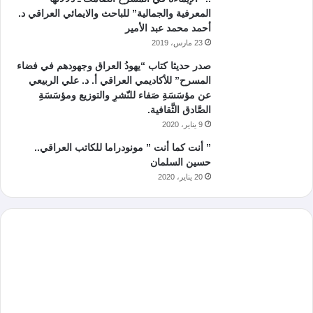
المعرفية والجمالية” للباحث والايمائي العراقي د.
أحمد محمد عبد الأمير
23 مارس، 2019
صدر حديثا كتاب “يهودُ العراق وجهودهم في فضاء
المسرح” للأكاديمي العراقي أ. د. علي الربيعي
عن مؤسَسَةِ صَفاء للنّشرِ والتوزيع ومؤسَسَةِ
الصَّادق الثَّقافية.
9 يناير، 2020
” أنت كما أنت ” مونودراما للكاتب العراقي..
حسين السلمان
20 يناير، 2020