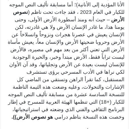
الأنا المؤدية إلى الأنانية)؛ أما مسابقة تأليف النص الموجه
للكبار في العام 2023 ، فقد جاءت تحت ناظم (
نصوص
الأرض
– حيث أنه ومنذ أسطورة الأرض الأولى، وحتى
يومنا هذا، ما غادر الإنسان الأرض ولا هي غادرته، لكن
الإنسان يعيش في عصرنا هجرات ونزوحاً وانسلاخاً عن
الأرض وحروبا ضحيتها الأرض والإنسان معاً، يعيش مأساة
الأرض التي تعني أكثر من بعد مهم في مصيره، فالأرض
ليست تراباً فقط، الأرض مبتدأ وخبر، والحيرة الوجودية
للإنسان ليست بعيدة عن الأرض وتجلياتها، وقد آن الأوان
لكي نراها في الأدب المسرحي برؤى تستشرف
المستقبل، كما تقرأ الراهن وتستقي من الماضي كل
الإشارات والتحولات، وعليه وضعت هذه الثيمة الناظمة
للنسخة السادسة عشرة من مسابقة تأليف النص الموجه
للكبار (+18) التي تنظمها الهيئة العربية للمسرح في إطار
البرنامج الثقافي والفني الذي وضعته في استراتيجياتها،
وخصت هذه النسخة بناظم درامي
هو نصوص الأرض)).