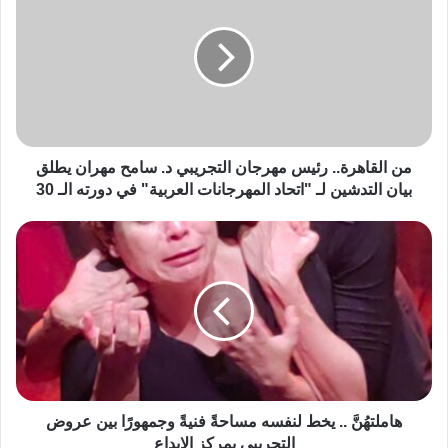
من القاهرة.. رئيس مهرجان التجريبي د. سامح مهران يطلق
بيان التدشين لـ "اتحاد المهرجانات العربية" في دورته الـ 30
هاملتهُنَّ .. يخط لنفسه مساحةً فنيةً وجمهورًا بين عروض
التجريبي بمركز الإبداع