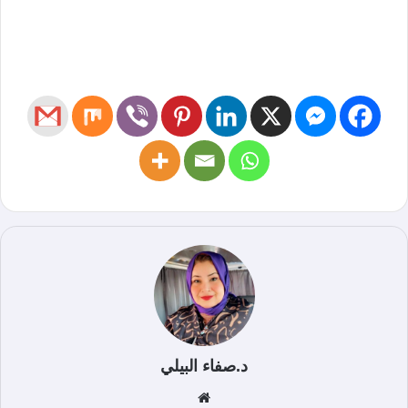
د.صفاء البيلي
موق