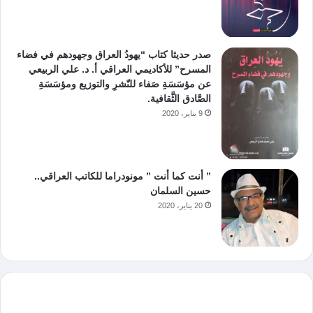
صدر حديثا كتاب “يهودُ العراق وجهودهم في فضاء
المسرح” للأكاديمي العراقي أ. د. علي الربيعي
عن مؤسَسَةِ صَفاء للنّشرِ والتوزيع ومؤسَسَةِ
الصَّادق الثَّقافية.
9 يناير، 2020
” أنت كما أنت ” مونودراما للكاتب العراقي..
حسين السلمان
20 يناير، 2020