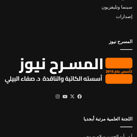
سينما وتليفزيون
إصدارات
المسرح نيوز
X
فيسبوك
يوتيوب
انستقرام
اللجنة العلمية مرتبة أبجديا
أ.د . أبو الحسن سلام – مصر