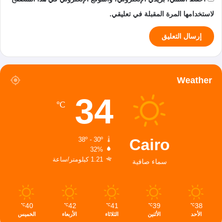
لاستخدامها المرة المقبلة في تعليقي.
Weather
34
℃
Cairo
38º - 30º
32%
1.21 كيلومتر/ساعة
سماء صافية
40
42
41
39
38
℃
℃
℃
℃
℃
الأحد
الأثنين
الثلاثاء
الأربعاء
الخميس