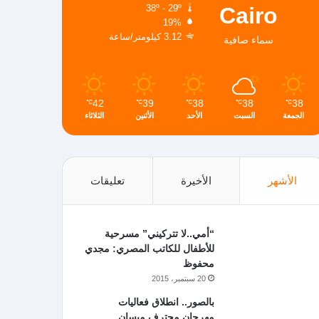
Cairo
38º - 29º
19%
3.12 كيلومتر/ساعة
سماء صافية
42
39
38
38
38
℃
℃
℃
℃
℃
الجمعة
السبت
الأحد
الأثنين
الثلاثاء
الأشهر
الأخيرة
تعليقات
“أمي..لا تتركيني” مسرحية
للأطفال للكاتب المصري: مجدي
محفوظ
20 سبتمبر، 2015
بالصور.. انطلاق فعاليات
مهرجان محترف ميسان