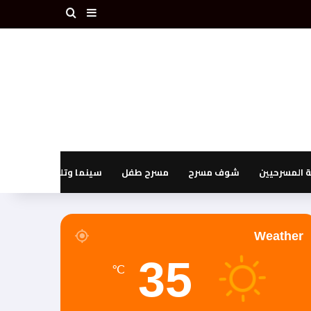
بحث عن
إضافة عمود جانبي
المسرحيين
شوف مسرح
مسرح طفل
سينما وتليفزيون
Weather
35
℃