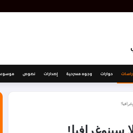
راسات
حوارات
وجوه مسرحية
إصدارات
نصوص
موسوعة 
رافيا!
 سينوغرافيا!