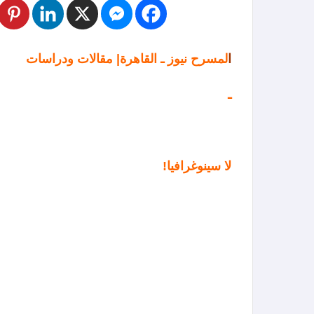
ا
لمسرح نيوز ـ القاهرة| مقالات ودراسات
ـ
لا سينوغرافيا!