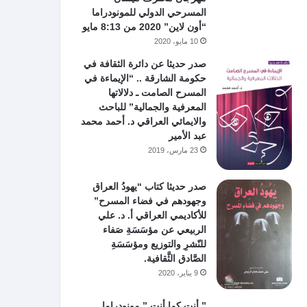
المسرحي الدولي للمونودراما
“أون لاين” 2020 من 8:13 مايو
10 مايو، 2020
صدر حديثا عن دائرة الثقافة في
حكومة الشارقة .. “الإيماءة في
المسرح الصامت ـ دلالاتها
المعرفية والجمالية” للباحث
والايمائي العراقي د. أحمد محمد
عبد الأمير
23 مارس، 2019
صدر حديثا كتاب “يهودُ العراق
وجهودهم في فضاء المسرح”
للأكاديمي العراقي أ. د. علي
الربيعي عن مؤسَسَةِ صَفاء
للنّشرِ والتوزيع ومؤسَسَةِ
الصَّادق الثَّقافية.
9 يناير، 2020
” أنت كما أنت ” مونودراما