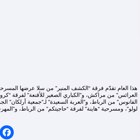
هذا العام تقدّم فرقة “الكشف المنير” من سلا عرضها المسرحي
العرائس” من مراكش، و”الكباري الصغير للأقنعة” لفرقة “كرو
الفانوس” من الرباط، و”العربة السعيدة” لـ”جمعية أرلكان” ا
لولو”، ومسرحية “هاينة” لفرقة “حاجيتكم” من الرباط، و”المه