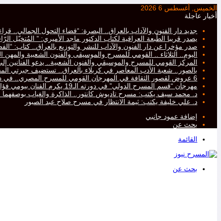
الخميس, أغسطس 6 2026
أخبار عاجلة
جديد دار الفنون والآداب بالعراق.. البصرة: “فضاء التحول الجمالي.. ق
يصدر قريبا الطّبعة العراقية لكتاب الدكتور ماجد الأميري: ” المُتخيّل ال
صدر مؤخرا عن دار الفنون والآداب للنشر والتوزيع بالعراق.. كتاب: “ا
اليوم.. الثلاثاء .. القومي للمسرح والموسيقى والفنون الشعبية والمهن ال
المركز القومي للمسرح والموسيقي والفنون الشعبية.. يدعو الفنانين إلى ت
بالصور.. شعبة الأدب المعاصر في كربلاء بالعراق.. تستضيف جبرتي 
6 عروض لقصور الثقافة في المهرجان القومي للمسرح المصري.. في دورته التاسعة عشرة..
مهرجان “قسم المسرح الدولي” في دورته الـ19 يكرم الفنان بيومي فؤاد
د. محمد سيف يكتب: مسرح تاديوش كانتور.. الذاكرة والغياب بوصفهما
د. علي خليفة يكتب: ثيمة الانتظار في مسرح صلاح عبد الصبور
إضافة عمود جانبي
بحث عن
القائمة
بحث عن