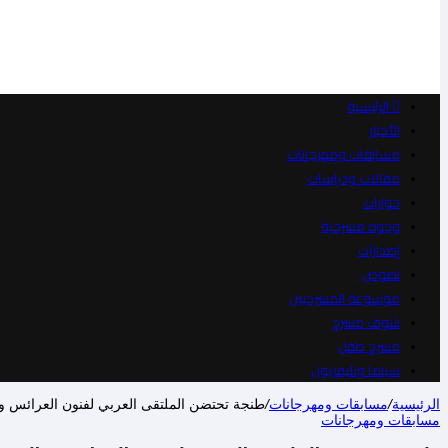
الرئيسية
الأخبار
مسابقات ومهرجانات
مقالات ودراسات
حوارات
وجوه مسرحية
إصدارات
نصوص
موسوعة المسرحيين
شوف مسرح
مسرح طفل
سينما وتليفزيون
الرئيسية
/
مسابقات ومهرجانات
/
طنجة تحتضن الملتقى العربي لفنون العرائس والف
مسابقات ومهرجانات