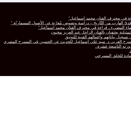
راءة في محترف الفنان محمد اسماعيل”
رّافديّ الهارب من التّاريخ – دراسة ونصوص مُعرّبة عن الأصول المسماريّة “
لفضاء المضيء ـ قراءة في محترف الفنان محمد اسماعيل”
تمثيلية يحتفيان بالفنان الراحل عبد العزيز مخيون
سجيل بياناتهم وأعمالهم الفنية للتوثيق
المسرح العربي د. سيد علي إسماعيل للحديث عن الحسين في المسرح المصري
 مادة للخلق المسرحي