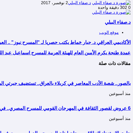
د.صفاء البيلي
2 نوفمبر، 2017
0
302
دقيقة واحدة
د.صفاء البيلي
موقع الويب
الأكاديمي العراقي د. جبار خماط يكتب حصريا لـ "المسرح نيوز" .. ا
عمدة طنجة يكرم الأمين العام للهيئة العربية للمسرح اسماعيل عبد الل
مقالات ذات صلة
بالصور.. شعبة الأدب المعاصر في كربلاء بالعراق.. تستضيف جبرتي
منذ أسبوعين
6 عروض لقصور الثقافة في المهرجان القومي للمسرح المصري.. في دورته التاسعة عشرة..
منذ أسبوعين
جاري الاستعداد لإنطلاق مهرجان لبنان المسرحي الدولي ببيروت في الفترة من 19 إلى 22 سب