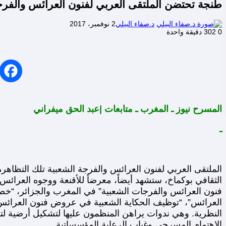
طنجة تحتضن الملتقى العربي لفنون العرائس والفرجة ا
د.صفاء البيلي
2 نوفمبر، 2017
0
302
دقيقة واحدة
المسرح نيوز ـ المغرب ـ متابعات |عبد الحق ميفراني
ـ
الملتقى العربي لفنون العرائس والفرجة الشعبية تلك التظاهرة 
الثقافي بوكماخ، ستشهد أيضاً، معرضاً للأقنعة ووجوه العرائس،
فنون العرائس والفرجات الشعبية” في المغرب والجزائر، “خ
العرائس”، “توظيف الحكاية الشعبية في عروض فنون العرائس”
النظرية. وهي ندوات يراهن المنظمون عليها لتشكيل أرضية لت
الاهتمام المسرحي وغياب الرعاية المؤسساتية.