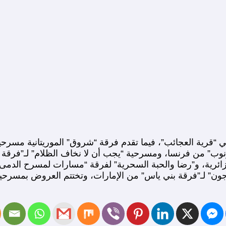
 “قرية العجائب”، فيما تقدم فرقة “شروق” الموريتانية مسرحي
نوب” من فرنسا، ومسرحية “يجب أن لا نخاف الظلام” لـ”فرقة
لجزائرية، و”رضا والحبة السحرية” لفرقة “مسارات لمسرح الدم
رجون” لـ”فرقة بني ياس” من الإمارات، وتختتم العروض بمسرحية