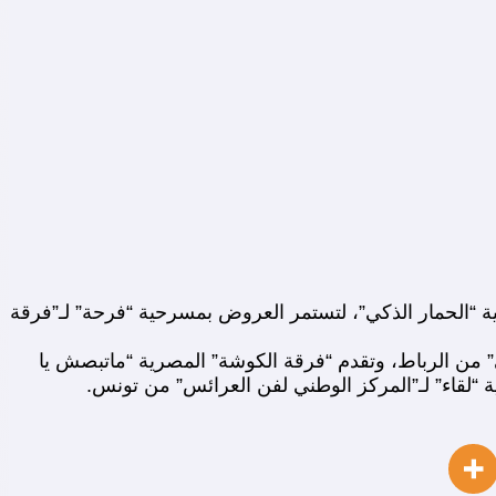
ة “الحمار الذكي”، لتستمر العروض بمسرحية “فرحة” لـ”فرقة
ى” من الرباط، وتقدم “فرقة الكوشة” المصرية “ماتبصش يا
 “لقاء” لـ”المركز الوطني لفن العرائس” من تونس.