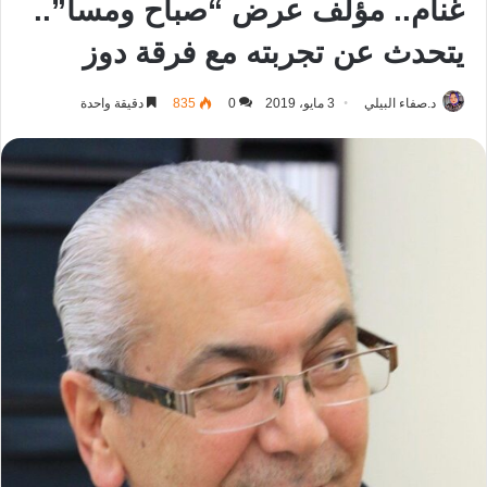
غنام.. مؤلف عرض “صباح ومسا”..
يتحدث عن تجربته مع فرقة دوز
د.صفاء البيلي
3 مايو، 2019
0
835
دقيقة واحدة