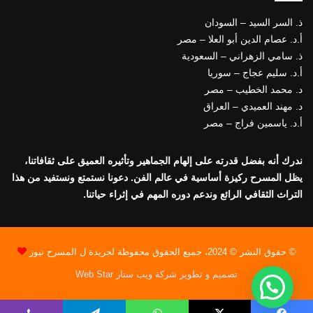
ذ. السر السيد – السودان
أ.د. عصام الدين أبو العلا – مصر
ذ. سامي الزهراني – السعودية
أ.د. سليم عجاج – سوريا
د. محمد الخطيب – مصر
د. مهند العميدي – العراق
أ.د. ياسمين فراج – مصر
ندرك أنه بفضل قدرته على إلهام الجماهير وتأثيره العميق على ثقافاتنا،
يظل المسرح ركيزة أساسية في عالم الفن. دعونا نستمتع ونستفيد من هذا
التراث الثقافي الرائع وندعم دوره المهم في إثراء حياتنا.
© حقوق النشر © 2024، جميع الحقوق محفوظة لجريدة ل المسرح نيوز
تصميم و تطوير شركة ويب ستار Web Star