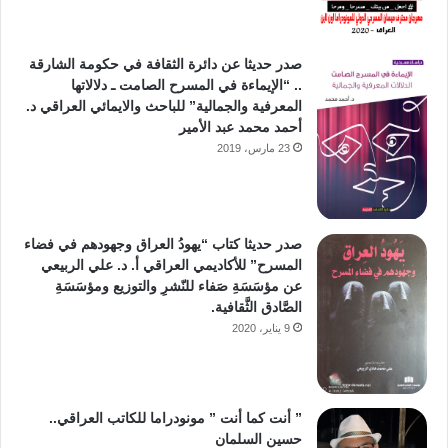
صدر حديثا عن دائرة الثقافة في حكومة الشارقة
.. “الإيماءة في المسرح الصامت ـ دلالاتها
المعرفية والجمالية” للباحث والايمائي العراقي د.
أحمد محمد عبد الأمير
23 مارس، 2019
صدر حديثا كتاب “يهودُ العراق وجهودهم في فضاء
المسرح” للأكاديمي العراقي أ. د. علي الربيعي
عن مؤسَسَةِ صَفاء للنّشرِ والتوزيع ومؤسَسَةِ
الصَّادق الثَّقافية.
9 يناير، 2020
” أنت كما أنت ” مونودراما للكاتب العراقي..
حسين السلمان