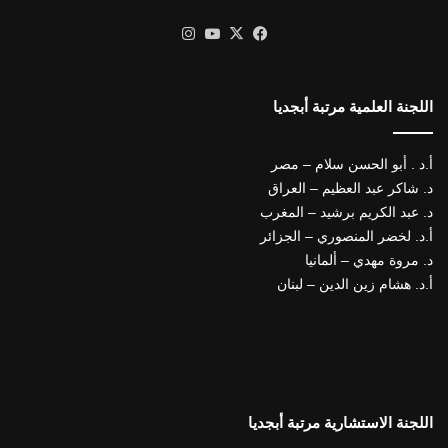
X
فيسبوك
يوتيوب
انستقرام
اللجنة العلمية مرتبة أبجديا
أ.د . أبو الحسن سلام – مصر
د. شاكر عبد العظيم – العراق
د. عبد الكريم برشيد – المغرب
أ.د. لخضر المنصوري – الجزائر
د. مروة مهدي – ألمانيا
أ.د. هشام زين الدين – لبنان
اللجنة الاستشارية مرتبة أبجديا