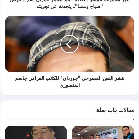
"صباح ومسا".. يتحدث عن تجربته
ننشر النص المسرحي "جوزدان" للكاتب العراقي جاسم
المنصوري
مقالات ذات صلة