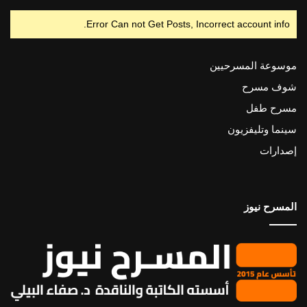
Error Can not Get Posts, Incorrect account info.
موسوعة المسرحيين
شوف مسرح
مسرح طفل
سينما وتليفزيون
إصدارات
المسرح نيوز