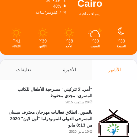
Cairo
30º - 29º
48%
7 كيلومتر/ساعة
سماء صافية
41
39
38
39
30
℃
℃
℃
℃
℃
الجمعة
السبت
الأحد
الأثنين
الثلاثاء
الأشهر
الأخيرة
تعليقات
“أمي..لا تتركيني” مسرحية للأطفال للكاتب
المصري: مجدي محفوظ
20 سبتمبر، 2015
بالصور.. انطلاق فعاليات مهرجان محترف ميسان
المسرحي الدولي للمونودراما “أون لاين” 2020
من 8:13 مايو
10 مايو، 2020