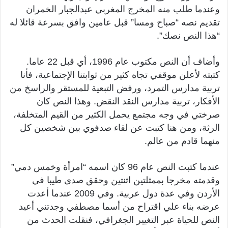
وعندما طلب منه المخرج المغربي عبدالجبار الخمران
تقديم نصه “صباح ومسا” قبل عامين وافق بسرعة قائلا له
“هذا النص نصك”.
وأضاف أن النص مكتوب عام 1996، أي قبل 22 عاما.
كتبته لأعلن موقفي تجاه كثير من ثوابتنا الإجتماعية، فأنا
تربية مدارس التمرد، ورفض التبعية للمستقر والراسخ من
الأفكار، تربية مدارس النقد النقض. وهذا النص كان
صرختي في وجه مجتمع يحمل الكثير من القيم المتخلفة،
الرثة، ومن هنا كتبت عن لقاء صدفوي بين شخصين كل
منهما قادم من عالم.
عندما كتبت النص عام 96 كان اسمه “امرأة وخمس دمي”
وقدمته مخرجا بممثلتين اثنتين وحقق صدى طيبا في
الأردن وفي عدة دول عربية. وفي 2009 عندما أعدت
عرضه بناء علي اقتراح من أسما مصطفي وجدتني أعيد
النص للحياة عبر التغيير الجغرافي، فنقلت الحدث من