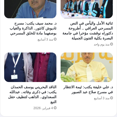
ثنائية الأمل واليأس في النص
د. محمد سيف يكتب: مسرح
المسرحي العراقي .. أطروحة
تاديوش كانتور.. الذاكرة والغياب
دكتوراه نوقشت مؤخرا في جامعة
بوصفهما مادة للخلق المسرحي
البصرة بكلية الفنون الجميلة
منذ 3 أسابيع
منذ يوم واحد
د. علي خليفة يكتب: ثيمة الانتظار
الناقد البحريني يوسف الحمدان
في مسرح صلاح عبد الصبور
يكتب: في ذكرى وفاته.. عبدالله
السعداوي.. الذاهب لتنظيف حقل
منذ 3 أسابيع
النبع
4 فبراير، 2026