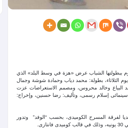
م ببطولتها الشباب عرض «هزة في وسط البلد» الذي
م الثلاثاء، بطولة: محمد دياب وحمادة شوشة وجمال
 البياع وخالد محروس، ومصمم الاستعراضات عزت
سينمائى إسلام رسمى، وتأليف: رضا حسنين، وإخراج:
يديا لفرقة المسرح الكوميدى، بحسب “الوفد” وتدور
ازى.