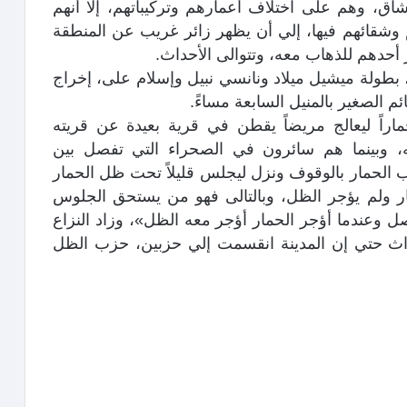
اق، وهم على اختلاف أعمارهم وتركيباتهم، إلا أنهم
م وشقائهم فيها، إلي أن يظهر زائر غريب عن المنطقة
ر أحدهم للذهاب معه، وتتوالى الأحداث.
 بطولة ميشيل ميلاد ونانسي نبيل وإسلام على، إخراج
ئم الصغير بالمنيل السابعة مساءً.
اراً ليعالج مريضاً يقطن في قرية بعيدة عن قريته
وبينما هم سائرون في الصحراء التي تفصل بين
 الحمار بالوقوف ونزل ليجلس قليلاً تحت ظل الحمار
مار ولم يؤجر الظل، وبالتالى فهو من يستحق الجلوس
 وعندما أؤجر الحمار أؤجر معه الظل»، وزاد النزاع
ث حتي إن المدينة انقسمت إلي حزبين، حزب الظل