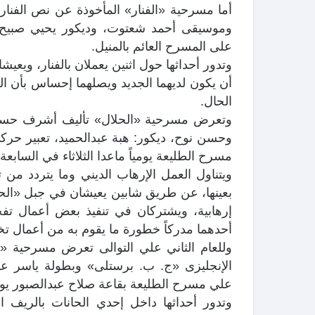
أما مسرحية «الفنار» المأخوذة عن نص الفنا
وموسيقى أحمد شعتوت، وديكور يحيي صبيح، وإ
على المسرح العائم بالمنيل.
وتدور أحداثها حول اثنين يعملان بالفنار، ويع
أن يكون لديهما الجديد ويصلهما إحساس بأن الي
الحال.
وتعرض مسرحية «الحلال» تأليف أشرف حسن
وحسن نوح، ديكور: هبة عبدالحميد، تعبير حر
مسرح الطليعة يومياً ماعدا الثلاثاء في السابع
ويتناول العمل الإرهاب الديني وما يتردد من 
بعينها، عن طريق شابين يعيشان في جبل «الح
إرهابية، ويشتركان في تنفيذ بعض أعمال تفج
أحدهما مدركاً خطورة ما يقوم به من أعمال تخريب
وللعام الثاني علي التوالى تعرض مسرحية «
الإنجليزى «ج. ب. برستلى» وبطولة ياسر ع
علي مسرح الطليعة بقاعة صلاح عبدالصبور يومياً 
وتدور أحداثها داخل إحدي الحانات بالريف 