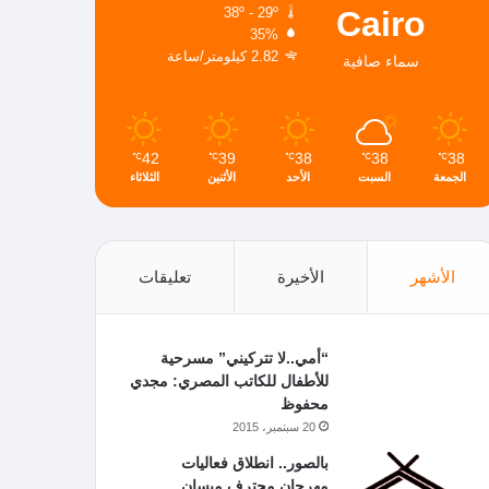
Cairo
38º - 29º
35%
2.82 كيلومتر/ساعة
سماء صافية
42
39
38
38
38
℃
℃
℃
℃
℃
الجمعة
السبت
الأحد
الأثنين
الثلاثاء
الأشهر
الأخيرة
تعليقات
“أمي..لا تتركيني” مسرحية
للأطفال للكاتب المصري: مجدي
محفوظ
20 سبتمبر، 2015
بالصور.. انطلاق فعاليات
مهرجان محترف ميسان