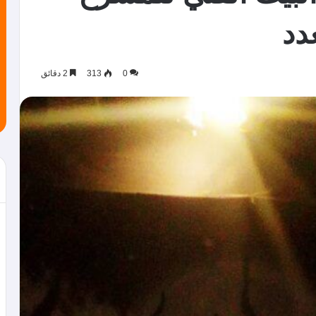
دد
0
313
2 دقائق