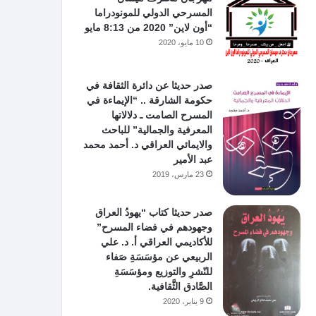
المسرحي الدولي للمونودراما
“أون لاين” 2020 من 8:13 مايو
10 مايو، 2020
صدر حديثا عن دائرة الثقافة في
حكومة الشارقة .. “الإيماءة في
المسرح الصامت ـ دلالاتها
المعرفية والجمالية” للباحث
والايمائي العراقي د. أحمد محمد
عبد الأمير
23 مارس، 2019
صدر حديثا كتاب “يهودُ العراق
وجهودهم في فضاء المسرح”
للأكاديمي العراقي أ. د. علي
الربيعي عن مؤسَسَةِ صَفاء
للنّشرِ والتوزيع ومؤسَسَةِ
الصَّادق الثَّقافية.
9 يناير، 2020