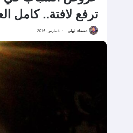
ترفع لافتة.. كامل الع
د.صفاء البيلي
4 مارس، 2016