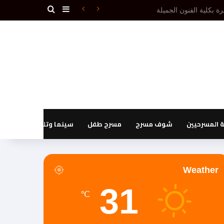
بحث عن
إضافة عمود جانبي
دون إقصاء.(1ـ 3)
المسرحيين
شوف مسرح
مسرح طفل
سينما وتليفزيون
Weather
31
℃