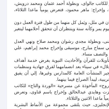
ر للكاتب جالواى، وبطولة أحمد عثمان ومحمد درويش،
خراج: ماهر محمود، فتعرض يومياً ماعدا الثلاثاء،
يشان في ملل، ويَمل كل منهما من طول فترة العمل دون
وم يمر وكأنه سنة وينتظران أن تتحقق أحلامهما ليتغير
ى، وبطولة مجدي رشوان ومحمد صلاح ونهي العدل
كي سماح مبارح، موسيقى وإخراج محمد إبراهيم، علي
ة والنصف مساء.
تأويلات للقرآن والأحاديث النبوية بغرض خدمة أهداف
لال» في سيناء بعد انضمامهما لفرق جهادية ومنظمات
ير المنشآت العامة كالمدارس وغيرها، إلي أن يفيق
ية، ليبدأ الصراع فيما بينهما.
روح» المأخوذة عن مسرحية «الوردة والتاج» للكاتب
زت وهايدي عبدالخالق وإخراج باسم قناوى، وتعرض
ماعدا الاثنين والثلاثاء.
الإنجليزى، حيث يلتقى مجموعة من الأنماط البشرية