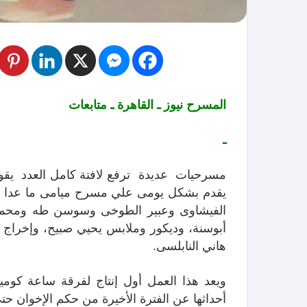
المسرح نيوز ـ القاهرة ـ متابعات
ـ
مسرحيات عديدة ترفع لافتة كامل العدد يقو
يقدم بشكل يومى علي مسرح ميامى ما عدا يو
الفيشاوى وعبير الطوخى وسوسن طه ومحمد
أبوسنة، وديكور وملابس يحيي صبيح، وإخراج 
هاني النابلسى.
ويعد هذا العمل أول إنتاج لفرقة ساعة كوم
أحداثها عن الفترة الأخيرة من حكم الإخوان حتي 30 يونيه، وذلك في قالب كوميدى فانت