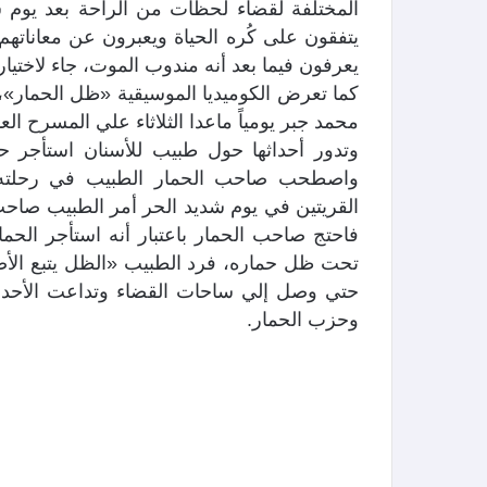
المختلفة لقضاء لحظات من الراحة بعد يوم ش
يتفقون على كُره الحياة ويعبرون عن معاناته
يعرفون فيما بعد أنه مندوب الموت، جاء لاختيا
كما تعرض الكوميديا الموسيقية «ظل الحمار»،
محمد جبر يومياً ماعدا الثلاثاء علي المسرح العا
وتدور أحداثها حول طبيب للأسنان استأجر حم
واصطحب صاحب الحمار الطبيب في رحلته، 
القريتين في يوم شديد الحر أمر الطبيب صاحب
فاحتج صاحب الحمار باعتبار أنه استأجر الح
تحت ظل حماره، فرد الطبيب «الظل يتبع الأصل
حتي وصل إلي ساحات القضاء وتداعت الأحدا
وحزب الحمار.