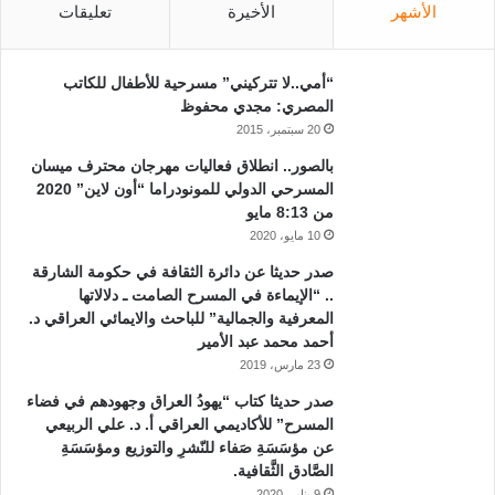
الأشهر
الأخيرة
تعليقات
“أمي..لا تتركيني” مسرحية للأطفال للكاتب
المصري: مجدي محفوظ
20 سبتمبر، 2015
بالصور.. انطلاق فعاليات مهرجان محترف ميسان
المسرحي الدولي للمونودراما “أون لاين” 2020
من 8:13 مايو
10 مايو، 2020
صدر حديثا عن دائرة الثقافة في حكومة الشارقة
.. “الإيماءة في المسرح الصامت ـ دلالاتها
المعرفية والجمالية” للباحث والايمائي العراقي د.
أحمد محمد عبد الأمير
23 مارس، 2019
صدر حديثا كتاب “يهودُ العراق وجهودهم في فضاء
المسرح” للأكاديمي العراقي أ. د. علي الربيعي
عن مؤسَسَةِ صَفاء للنّشرِ والتوزيع ومؤسَسَةِ
الصَّادق الثَّقافية.
9 يناير، 2020