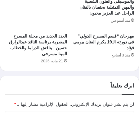
والموسيقى والفنون الشعبية
والمهن التمثيلية يحتفيان بالفنان
الراحل عبد العزيز مخيون
منذ أسبوعين
مهرجان “قسم المسرح الدولي”
العدد الجديد من مجلة المسرح
في دورته الـ19 يكرم الفنان بيومي
المصرية برئاسة الناقد عبدالرازق
فؤاد
حسين.. يناقش الدراما والخطاب
الميتا مسرحي
منذ 3 أسابيع
21 مايو، 2026
اترك تعليقاً
لن يتم نشر عنوان بريدك الإلكتروني.
الحقول الإلزامية مشار إليها بـ
*
ا
ل
ت