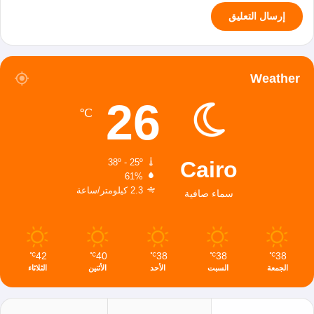
Weather
26
℃
Cairo
38º - 25º
61%
2.3 كيلومتر/ساعة
سماء صافية
42
40
38
38
38
℃
℃
℃
℃
℃
الجمعة
السبت
الأحد
الأثنين
الثلاثاء