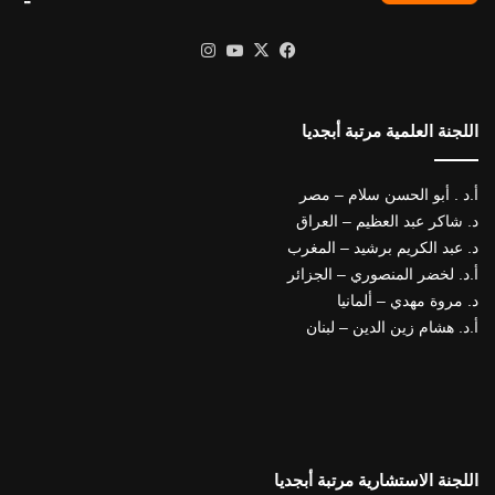
X
فيسبوك
يوتيوب
انستقرام
اللجنة العلمية مرتبة أبجديا
أ.د . أبو الحسن سلام – مصر
د. شاكر عبد العظيم – العراق
د. عبد الكريم برشيد – المغرب
أ.د. لخضر المنصوري – الجزائر
د. مروة مهدي – ألمانيا
أ.د. هشام زين الدين – لبنان
اللجنة الاستشارية مرتبة أبجديا