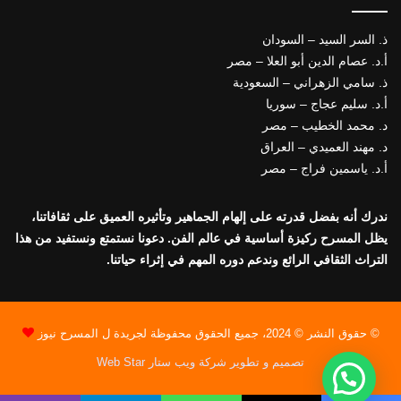
ذ. السر السيد – السودان
أ.د. عصام الدين أبو العلا – مصر
ذ. سامي الزهراني – السعودية
أ.د. سليم عجاج – سوريا
د. محمد الخطيب – مصر
د. مهند العميدي – العراق
أ.د. ياسمين فراج – مصر
ندرك أنه بفضل قدرته على إلهام الجماهير وتأثيره العميق على ثقافاتنا،
يظل المسرح ركيزة أساسية في عالم الفن. دعونا نستمتع ونستفيد من هذا
التراث الثقافي الرائع وندعم دوره المهم في إثراء حياتنا.
© حقوق النشر © 2024، جميع الحقوق محفوظة لجريدة ل المسرح نيوز
تصميم و تطوير شركة ويب ستار Web Star