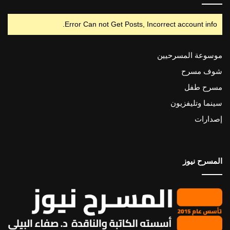
Error Can not Get Posts, Incorrect account info.
موسوعة المسرحيين
شوف مسرح
مسرح طفل
سينما وتليفزيون
إصدارات
المسرح نيوز