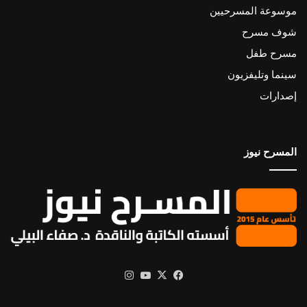
موسوعة المسرحيين
شوف مسرح
مسرح طفل
سينما وتليفزيون
إصدارات
المسرح نيوز
X
فيسبوك
يوتيوب
انستقرام