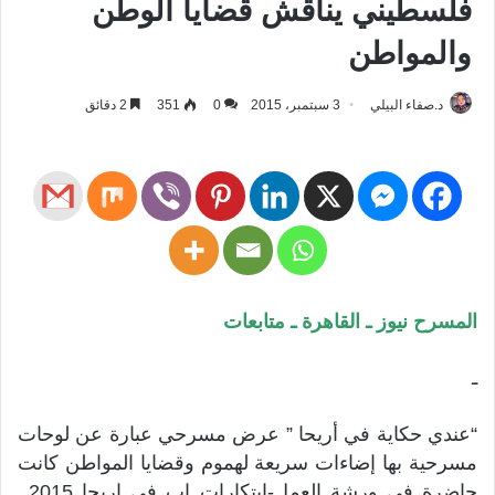
فلسطيني يناقش قضايا الوطن
والمواطن
د.صفاء البيلي
3 سبتمبر، 2015
0
351
2 دقائق
المسرح نيوز ـ القاهرة ـ متابعات
ـ
“عندي حكاية في أريحا ” عرض مسرحي عبارة عن لوحات
مسرحية بها إضاءات سريعة لهموم وقضايا المواطن كانت
حاضرة في ورشة العمل-ابتكارات اب في اريحا 2015_