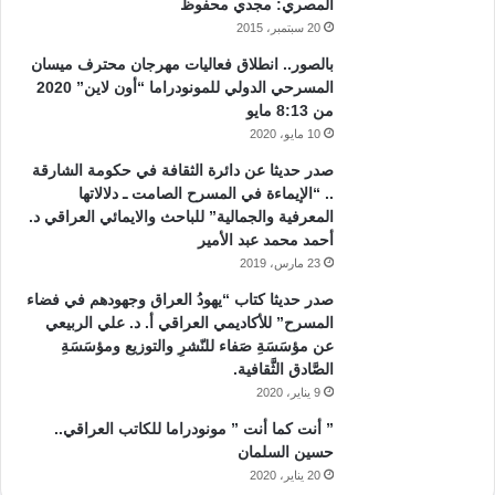
المصري: مجدي محفوظ
20 سبتمبر، 2015
بالصور.. انطلاق فعاليات مهرجان محترف ميسان
المسرحي الدولي للمونودراما “أون لاين” 2020
من 8:13 مايو
10 مايو، 2020
صدر حديثا عن دائرة الثقافة في حكومة الشارقة
.. “الإيماءة في المسرح الصامت ـ دلالاتها
المعرفية والجمالية” للباحث والايمائي العراقي د.
أحمد محمد عبد الأمير
23 مارس، 2019
صدر حديثا كتاب “يهودُ العراق وجهودهم في فضاء
المسرح” للأكاديمي العراقي أ. د. علي الربيعي
عن مؤسَسَةِ صَفاء للنّشرِ والتوزيع ومؤسَسَةِ
الصَّادق الثَّقافية.
9 يناير، 2020
” أنت كما أنت ” مونودراما للكاتب العراقي..
حسين السلمان
20 يناير، 2020