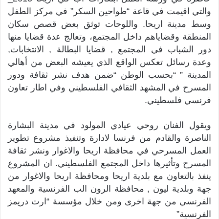
والتي اقيمت في قاعة “طواحين السكر” في مركز الطفل
وسط مدينة اريحا. واللوحات توثق بعض قصص سكان
المنطقة وقضاياهم داخل المجتمع، وتعالج عدة قضايا منها
دور الشباب في المجتمع , قضايا البطالة , الانتخابات,
وعدة رسائل تعكس الواقع الذي يعيشه البعض من أهالي
المدينة ” “بحسب الوطن “ضمن هدف نشر ثقافة ودور
المسرح في المشهد الثقافي الفلسطيني وفي اطار تعاون
فرنسي فلسطيني.
ويقول الفنان روحي عيادي المولود في مدينة البشارة
الناصرة والقادم من فرنسا لادارة وتنفيذ مشروع تطوير
العمل المسرحي في محافظة اريحا والاغوار ونشر ثقافة
المسرح وتأثيرها داخل المجتمع الفلسطيني. ان المشروع
ينفذ بالتعاون مع بلدية اريحا ومحافظة اريحا والاغوار من
جهة وبلدية ليون , محافظة الرون الب الفرنسية والمعهد
الفرنسي من جهة اخرى ومن خلال مؤسسة “ارت دريمز
الفرنسية”