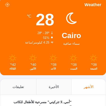
Weather
28
℃
Cairo
28º - 28º
51%
4.25 كيلومتر/ساعة
سماء صافية
42
40
38
38
38
℃
℃
℃
℃
℃
الجمعة
السبت
الأحد
الأثنين
الثلاثاء
الأشهر
الأخيرة
تعليقات
“أمي..لا تتركيني” مسرحية للأطفال للكاتب