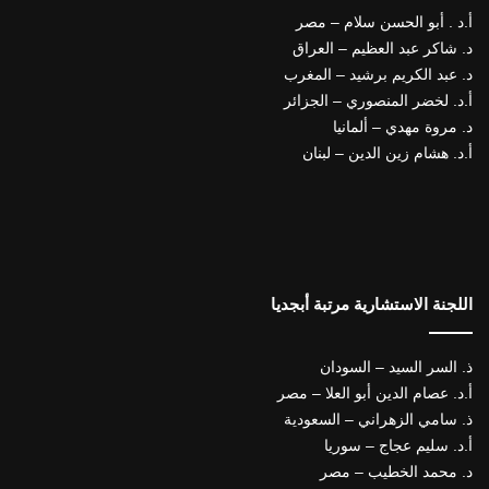
أ.د . أبو الحسن سلام – مصر
د. شاكر عبد العظيم – العراق
د. عبد الكريم برشيد – المغرب
أ.د. لخضر المنصوري – الجزائر
د. مروة مهدي – ألمانيا
أ.د. هشام زين الدين – لبنان
اللجنة الاستشارية مرتبة أبجديا
ذ. السر السيد – السودان
أ.د. عصام الدين أبو العلا – مصر
ذ. سامي الزهراني – السعودية
أ.د. سليم عجاج – سوريا
د. محمد الخطيب – مصر