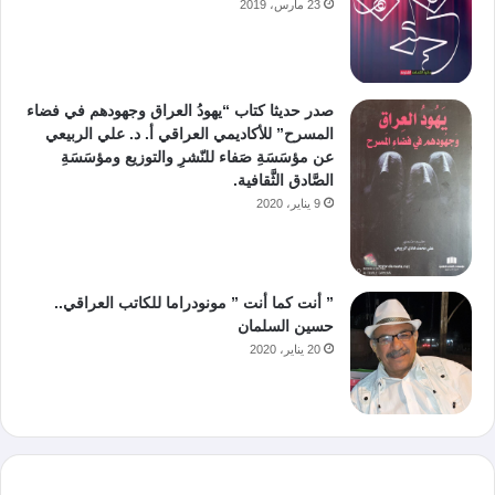
23 مارس، 2019
صدر حديثا كتاب “يهودُ العراق وجهودهم في فضاء
المسرح” للأكاديمي العراقي أ. د. علي الربيعي
عن مؤسَسَةِ صَفاء للنّشرِ والتوزيع ومؤسَسَةِ
الصَّادق الثَّقافية.
9 يناير، 2020
” أنت كما أنت ” مونودراما للكاتب العراقي..
حسين السلمان
20 يناير، 2020