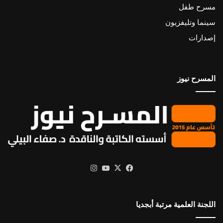
مسرح طفل
سينما وتليفزيون
إصدارات
المسرح نيوز
X
فيسبوك
يوتيوب
انستقرام
اللجنة العلمية مرتبة أبجديا