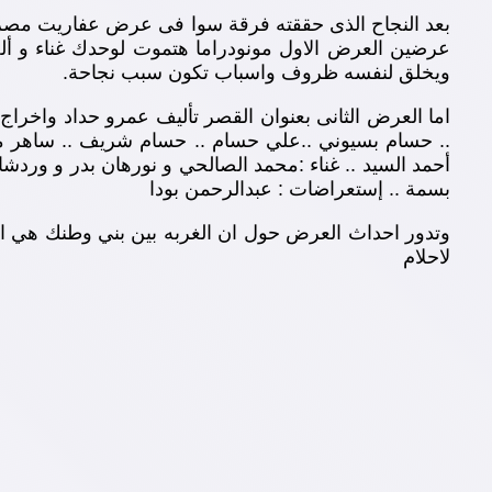
عرضين العرض الاول مونودراما هتموت لوحدك غناء و ألح
ويخلق لنفسه ظروف واسباب تكون سبب نجاحة.
اما العرض الثانى بعنوان القصر تأليف عمرو حداد واخراج
.. حسام بسيوني ..علي حسام .. حسام شريف .. ساهر محمد
أحمد السيد .. غناء :محمد الصالحي و نورهان بدر و وردشا
بسمة .. إستعراضات : عبدالرحمن بودا
وتدور احداث العرض حول ان الغربه بين بني وطنك هي الع
لاحلام