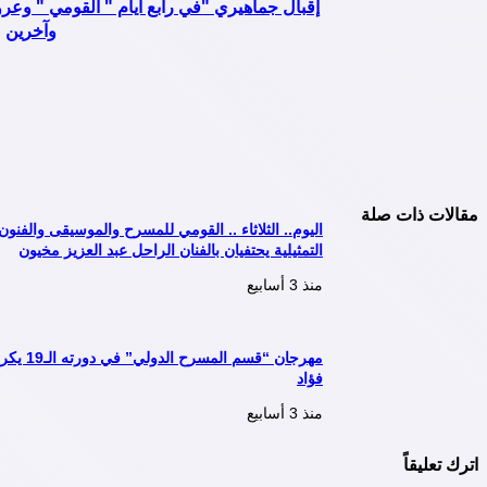
إقبال جماهيري "في رابع أيام " القومي " وع
وآخرين
مقالات ذات صلة
اليوم.. الثلاثاء .. القومي للمسرح والموسيقى والفنون
التمثيلية يحتفيان بالفنان الراحل عبد العزيز مخيون
منذ 3 أسابيع
مهرجان “قسم ا
فؤاد
منذ 3 أسابيع
اترك تعليقاً