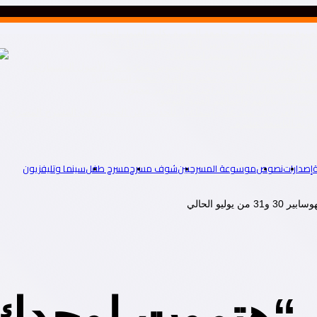
ه نوقشت مؤخرا في جامعة البصرة بكلية الفنون الجميلة
ا نظرية المسرح فتدرس الكل دون إقصاء.(1ـ 3)
راءة في محترف الفنان محمد اسماعيل”
رّافديّ الهارب من التّاريخ – دراسة ونصوص مُعرّبة عن الأصول المسماريّة “
لفضاء المضيء ـ قراءة في محترف الفنان محمد اسماعيل”
تمثيلية يحتفيان بالفنان الراحل عبد العزيز مخيون
سجيل بياناتهم وأعمالهم الفنية للتوثيق
المسرح العربي د. سيد علي إسماعيل للحديث عن الحسين في المسرح المصري
إصدارات
نصوص
موسوعة المسرحيين
شوف مسرح
مسرح طفل
سينما وتليفزيون
يو الحالي
 “هتموت لوحدك”