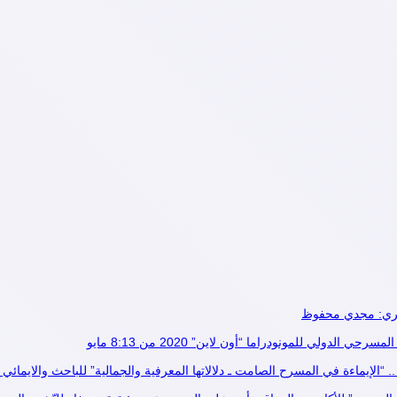
مصري: مجدي محفوظ
دولي للمونودراما “أون لاين” 2020 من 8:13 مايو
“الإيماءة في المسرح الصامت ـ دلالاتها المعرفية والجمالية” للباحث والايمائي 