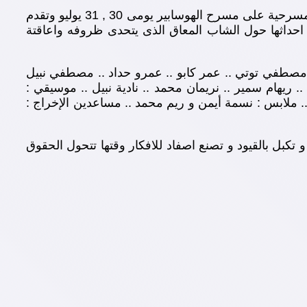
بعد النجاح الذى حققته فرقة سوا فى عرض عفاريت مصر الجديدة , دار السلام وخيال حلمى تعود تعود فرقة سوا بليلة مسرحية على مسرح الهوسابير يومى 30 , 31 يوليو وتقدم
احداثها حول الشاب المعاق الذى يتحدى ظروفه واعاقتة
. مصطفي توتي .. عمر كابو .. عمرو حداد .. مصطفي نبيل
يهام سمير .. نريمان محمد .. نادية نبيل .. موسيقي :
.. ملابس : نسمة أيمن و ريم محمد .. مساعدين الإخراج :
بل بالقيود و تصنع اصفاد للافكار وقتها تتحول الحقوق