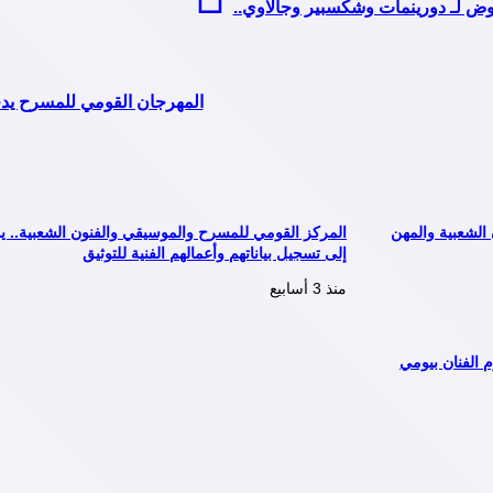
روض لـ دورينمات وشكسبير وجالاوي..
المهرجان القومي للمسرح يد
 الشعبية والمهن
المركز القومي للمسرح والموسيقي والفنون الشعبية.. يدع
إلى تسجيل بياناتهم وأعمالهم الفنية للتوثيق
منذ 3 أسابيع
لمسرح الدولي” في دورته الـ19 يكرم الفنان بيومي