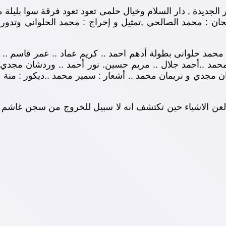
ان : محمد الصالحي ,تمثيل و إخراج : محمد الحلواني وتدور 
 محمد حلوانى بطولة أدهم احمد .. كريم عماد .. عمر قاسم .
 ..أحمد جلال .. مريم حسين. نور أحمد .. وردشان مجدي .. ر
ن مجدي و نريمان محمد .. أشعار : سمير محمد ..ديكور : منة 
ن الاشياء حين تكتشف انه لا سبيل للخروج من سجن غاشم و تك