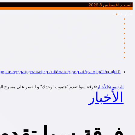
السبت, أغسطس 8 2026
أخبار عاجلة
ثنائية الأمل واليأس في النص المسرحي العراقي .. أطروحة دكتورا
د. أحمد بلخيري: كل تنظير مسرحي هو إقصاء لتنظير أو تنظيرات أخرى، أم
جديد دار الفنون والآداب بالعراق.. البصرة: “فضاء التحول الجمالي.. ق
يصدر قريبا الطّبعة العراقية لكتاب الدكتور ماجد الأميري: ” المُتخيّل ال
صدر مؤخرا عن دار الفنون والآداب للنشر والتوزيع بالعراق.. كتاب: “ا
اليوم.. الثلاثاء .. القومي للمسرح والموسيقى والفنون الشعبية والمهن ال
المركز القومي للمسرح والموسيقي والفنون الشعبية.. يدعو الفنانين إلى ت
بالصور.. شعبة الأدب المعاصر في كربلاء بالعراق.. تستضيف جبرتي 
6 عروض لقصور الثقافة في المهرجان القومي للمسرح المصري.. في دورته التاسعة عشرة..
مهرجان “قسم المسرح الدولي” في دورته الـ19 يكرم الفنان بيومي فؤاد
الرئيسية
الأخبار
مسابقات ومهرجانات
مقالات ودراسات
حوارات
وجوه مسرحية
الرئيسية
/
الأخبار
/
فرقة سوا تقدم “هتموت لوحدك” و القصر على مسرح الهوسابير 30 و31 من يول
الأخبار
فرقة سوا تقدم