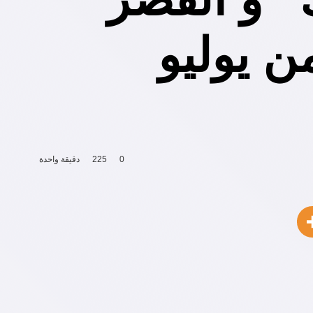
سرح الهوسابير 30 و31 من يوليو
0
225
دقيقة واحدة