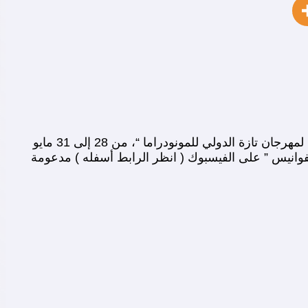
صرح المسئولون أن ” فرقة مسرح الفوانيس بتازة – المغرب ” تعلن عن فتح باب الترشيح للمشاركة في ” الدورة الأولى لمهرجان تازة الدولي للمونودراما “، من 28 إلى 31 مايو
وانيس ” على الفيسبوك ( انظر الرابط أسفله ) مدعومة