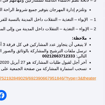
5 – لائحة تضم الأسماء الكاملة للمشاركين ومهامهم في العرض المرشح
وتلتزم إدارة المهرجان بتوفير جميع شروط الراحة التا
1 – الإيواء – التغذية – التنقلات داخل المدينة بالنسبة للفرق الوطنية ( من المغرب )
2 – الإيواء – التغذية – التنقلات داخل المدينة من وإلى المطار بالنسبة للفرق العربية والأجنبية.
ملاحظة
:
لا ينبغي أن يتجاوز عدد المشاركين في كل فرقة 3 أشخاص.
ترسل ملفات الترشيح والمشاركة بالوثائق والصور المطلوبة بصيغة ( PDF )عبر ا
التالي:
00212663712333
آخر أجل لقبول طلبات المشاركة هو 27 أبريل 2020
تسحب استمارة المشاركة من صفحة الجمعية على الف
476752192849029/692390667951846/?type=3&theater