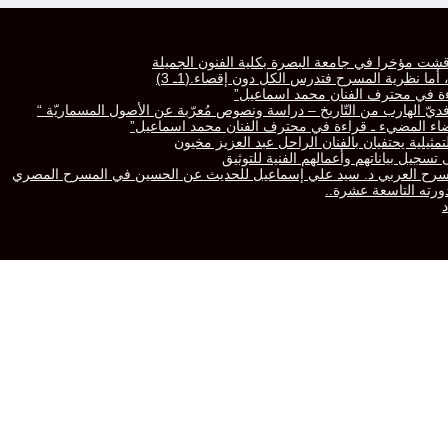
قشت مؤخرا في جامعة البصرة بكلية الفنون الجميلة
ا نظرية المسرح فتدرس الكل دون إقصاء.(1ـ 3)
راءة في محترف الفنان محمد اسماعيل”
رّافديّ الهارب من التّاريخ – دراسة ونصوص مُعرّبة عن الأصول المسماريّة “
لفضاء المضيء ـ قراءة في محترف الفنان محمد اسماعيل”
تمثيلية يحتفيان بالفنان الراحل عبد العزيز مخيون
سجيل بياناتهم وأعمالهم الفنية للتوثيق
المسرح العربي د. سيد علي إسماعيل للحديث عن الحسين في المسرح المصري