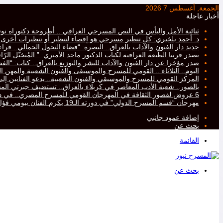
الجمعة, أغسطس 7 2026
أخبار عاجلة
ثنائية الأمل واليأس في النص المسرحي العراقي .. أطروحة دكتوراه نو
د. أحمد بلخيري: كل تنظير مسرحي هو إقصاء لتنظير أو تنظيرات أخرى، أم
جديد دار الفنون والآداب بالعراق.. البصرة: “فضاء التحول الجمالي.. ق
يصدر قريبا الطّبعة العراقية لكتاب الدكتور ماجد الأميري: ” المُتخيّل ال
صدر مؤخرا عن دار الفنون والآداب للنشر والتوزيع بالعراق.. كتاب: “ا
اليوم.. الثلاثاء .. القومي للمسرح والموسيقى والفنون الشعبية والمهن ال
المركز القومي للمسرح والموسيقي والفنون الشعبية.. يدعو الفنانين إلى ت
بالصور.. شعبة الأدب المعاصر في كربلاء بالعراق.. تستضيف جبرتي 
6 عروض لقصور الثقافة في المهرجان القومي للمسرح المصري.. في دورته التاسعة عشرة..
مهرجان “قسم المسرح الدولي” في دورته الـ19 يكرم الفنان بيومي فؤاد
إضافة عمود جانبي
بحث عن
القائمة
بحث عن