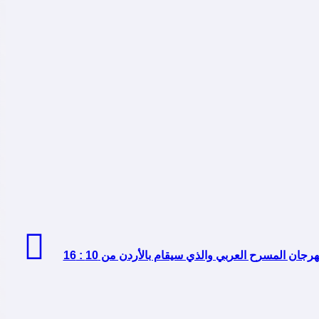
لجنة تحكيم عروض النسخة التاسعة من جائزة سلطان القاسمي للدورة الـ 12 من مهرجان المسرح العربي والذي سيقام بالأردن من 10 : 16