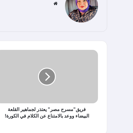
موق
ع
الوي
ب
فريق"مسرح مصر" يعتذر لجماهير القلعة
البيضاء ووعد بالامتناع عن الكلام في الكورة!