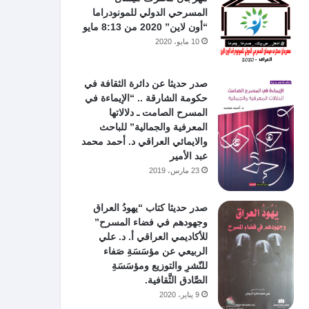
المسرحي الدولي للمونودراما
“أون لاين” 2020 من 8:13 مايو
10 مايو، 2020
صدر حديثا عن دائرة الثقافة في
حكومة الشارقة .. “الإيماءة في
المسرح الصامت ـ دلالاتها
المعرفية والجمالية” للباحث
والايمائي العراقي د. أحمد محمد
عبد الأمير
23 مارس، 2019
صدر حديثا كتاب “يهودُ العراق
وجهودهم في فضاء المسرح”
للأكاديمي العراقي أ. د. علي
الربيعي عن مؤسَسَةِ صَفاء
للنّشرِ والتوزيع ومؤسَسَةِ
الصَّادق الثَّقافية.
9 يناير، 2020