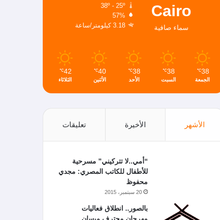
Cairo
38º - 25º
57%
3.18 كيلومتر/ساعة
سماء صافية
42
40
38
38
38
℃
℃
℃
℃
℃
الجمعة
السبت
الأحد
الأثنين
الثلاثاء
الأشهر
الأخيرة
تعليقات
“أمي..لا تتركيني” مسرحية
للأطفال للكاتب المصري: مجدي
محفوظ
20 سبتمبر، 2015
بالصور.. انطلاق فعاليات
مهرجان محترف ميسان