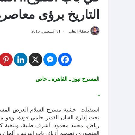
التاريخ برؤى معاصرة
د.صفاء البيلي
31 أغسطس، 2015
ا
لمسرح نيوز ـ القاهرة ـ خاص
ـ
استقبلت خشبة مسرح السلام العرض المسرحي
تحت إدارة الفنان القدير حلمي فودة، وهو
رياض، محمد محمود، أشرف طلبة، وننخبة كب
المنصورى، تصميم أزياء رباب البرنس، ألحان و