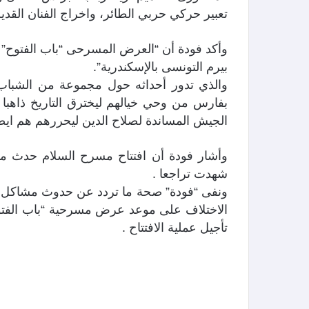
تعبير حركي حربي الطائر، واخراج الفنان القدي
بيرم التونسى بالإسكندرية”.
والذي تدور أحداثه حول مجموعة من الشباب ا
بفارس من وحي خيالهم ليخترق التاريخ ذاهبا 
الجيش المساندة لصلاح الدين ليحررهم هم ايض
وأشار فودة أن افتتاح مسرح السلام حدث م
شهدت تراجعا .
ونفى “فودة” صحة ما تردد عن حدوث مشاكل 
الاختلاف على موعد عرض مسرحية “باب الفتو
تأجيل عملية الافتتاح .