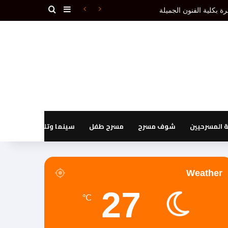
بحث عن
إضافة عمود جانبي
دون إقصاء.(1ـ 3)
المسرحيين
شوف مسرح
مسرح طفل
سينما وتليفزيون
Weather
27
℃