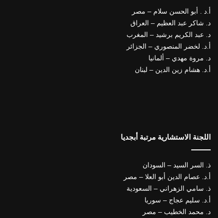
أ.د . أبو الحسن سلام – مصر
د. شاكر عبد العظيم – العراق
د. عبد الكريم برشيد – المغرب
أ.د. لخضر المنصوري – الجزائر
د. مروة مهدي – ألمانيا
أ.د. هشام زين الدين – لبنان
اللجنة الاستشارية مرتبة أبجديا
ذ. السر السيد – السودان
أ.د. عصام الدين أبو العلا – مصر
ذ. سامي الزهراني – السعودية
أ.د. سليم عجاج – سوريا
د. محمد الخطيب – مصر