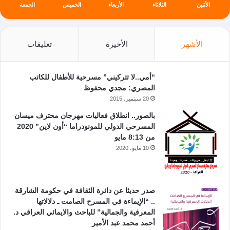
الأثنين
الثلاثاء
الأربعاء
الخميس
الجمعة
الأشهر
الأخيرة
تعليقات
“أمي..لا تتركيني” مسرحية للأطفال للكاتب
المصري: مجدي محفوظ
20 سبتمبر، 2015
بالصور.. انطلاق فعاليات مهرجان محترف ميسان
المسرحي الدولي للمونودراما “أون لاين” 2020
من 8:13 مايو
10 مايو، 2020
صدر حديثا عن دائرة الثقافة في حكومة الشارقة
.. “الإيماءة في المسرح الصامت ـ دلالاتها
المعرفية والجمالية” للباحث والايمائي العراقي د.
أحمد محمد عبد الأمير