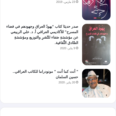
23 مارس، 2019
صدر حديثا كتاب “يهودُ العراق وجهودهم في فضاء
المسرح” للأكاديمي العراقي أ. د. علي الربيعي
عن مؤسَسَةِ صَفاء للنّشرِ والتوزيع ومؤسَسَةِ
الصَّادق الثَّقافية.
9 يناير، 2020
” أنت كما أنت ” مونودراما للكاتب العراقي..
حسين السلمان
20 يناير، 2020