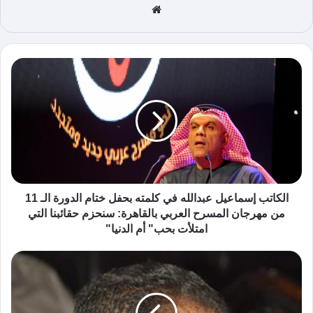
موق
ع
الوي
ب
الكاتب إسماعيل عبدالله في كلمته بحفل ختام الدورة الـ 11
من مهرجان المسرح العربي بالقاهرة: سنحزم حقائبنا التي
امتلأت بحب" أم الدنيا"