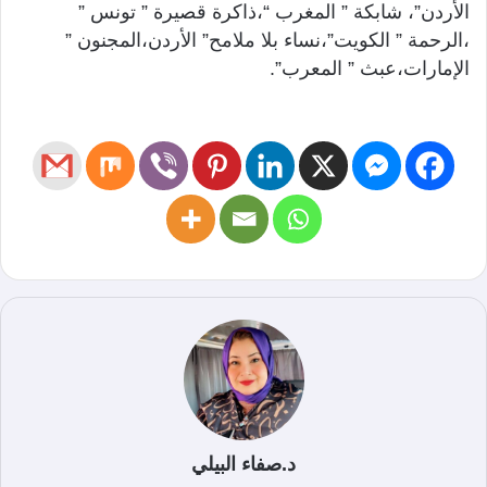
الأردن”، شابكة ” المغرب “،ذاكرة قصيرة ” تونس ”
،الرحمة ” الكويت”،نساء بلا ملامح” الأردن،المجنون ”
الإمارات،عبث ” المعرب”.
د.صفاء البيلي