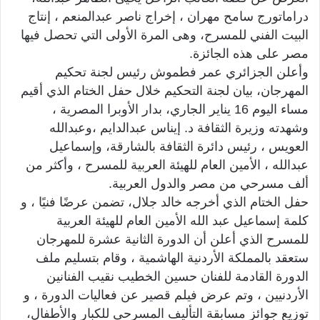
دراماتورج سامح مهران ، إخراج ناصر عبدالمنعم ، إنتاج
البيت الفني للمسرح، وهى المرة الأولى التي تحصل فيها
مصر على هذه الجائزة.
وأعلن الجزائري عمر فطموش رئيس لجنة تحكيم
المهرجان، بيان لجنة التحكيم خلال حفل الختام الذي أقيم
مساء اليوم 16 يناير الجاري، بدار الأوبرا المصرية ،
وشهدته وزيرة الثقافة د. إيناس عبدالدايم ،وعبدالله
العويس ، رئيس دائرة الثقافة بالشارقة، وإسماعيل
عبدالله ، الأمين العام للهيئة العربية للمسرح ، وأكثر من
ألف مسرحي من مصر والدول العربية.
حفل الختام الذي أخرجه خالد جلال، تضمن عرضًا فنيًا ، و
كلمة إسماعيل عبد الله الأمين العام للهيئة العربية
للمسرح الذي أعلن أن الدورة الثانية عشرة للمهرجان
ستعقد بالمملكة الأردنية الهاشمية ، وقام بتسليم ملف
الدورة القادمة للفنان حسين الخطيب نقيب الفنانين
الأردنيين ، وتم عرض فيلم قصير عن فعاليات الدورة ، و
توزيع جوائز مسابقة التأليف المسرحى للكبار والأطفال،