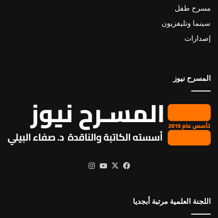
مسرح طفل
سينما وتليفزيون
إصدارات
المسرح نيوز
X
فيسبوك
يوتيوب
انستقرام
اللجنة العلمية مرتبة أبجديا