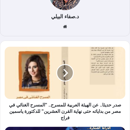
د.صفاء البيلي
موق
ع
الوي
ب
صدر حديثا.. عن الهيئة العربية للمسرح.. "المسرح الغنائي في
مصر من بداياته حتى نهاية القرن العشرين" للدكتورة ياسمين
فراج