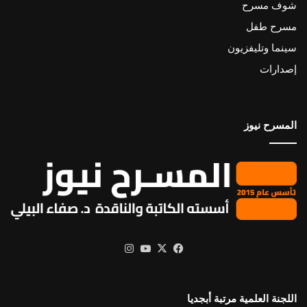
شوف مسرح
مسرح طفل
سينما وتليفزيون
إصدارات
المسرح نيوز
X
فيسبوك
يوتيوب
انستقرام
اللجنة العلمية مرتبة أبجديا