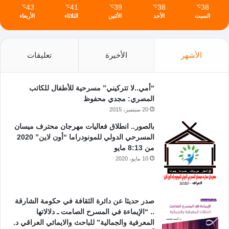
43
41
39
38
38
℃
℃
℃
℃
℃
السبت
الأحد
الأثنين
الثلاثاء
الأربعاء
الأشهر
الأخيرة
تعليقات
“أمي..لا تتركيني” مسرحية للأطفال للكاتب
المصري: مجدي محفوظ
20 سبتمبر، 2015
بالصور.. انطلاق فعاليات مهرجان محترف ميسان
المسرحي الدولي للمونودراما “أون لاين” 2020
من 8:13 مايو
10 مايو، 2020
صدر حديثا عن دائرة الثقافة في حكومة الشارقة
.. “الإيماءة في المسرح الصامت ـ دلالاتها
المعرفية والجمالية” للباحث والايمائي العراقي د.