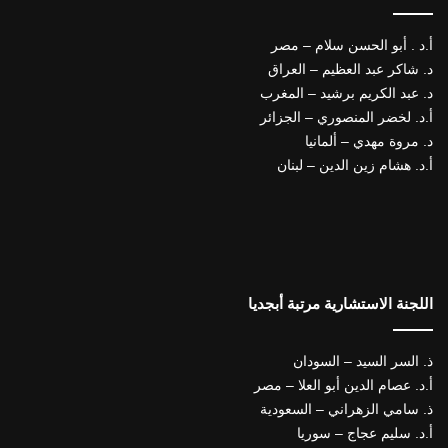
أ.د . أبو الحسن سلام – مصر
د. شاكر عبد العظيم – العراق
د. عبد الكريم برشيد – المغرب
أ.د. لخضر المنصوري – الجزائر
د. مروة مهدي – ألمانيا
أ.د. هشام زين الدين – لبنان
اللجنة الاستشارية مرتبة أبجديا
ذ. السر السيد – السودان
أ.د. عصام الدين أبو العلا – مصر
ذ. سامي الزهراني – السعودية
أ.د. سليم عجاج – سوريا