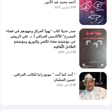
أحمد محمد عبد الأمير
23 مارس، 2019
صدر حديثا كتاب “يهودُ العراق وجهودهم في فضاء
المسرح” للأكاديمي العراقي أ. د. علي الربيعي
عن مؤسَسَةِ صَفاء للنّشرِ والتوزيع ومؤسَسَةِ
الصَّادق الثَّقافية.
9 يناير، 2020
” أنت كما أنت ” مونودراما للكاتب العراقي..
حسين السلمان
20 يناير، 2020