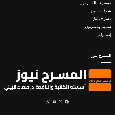
موسوعة المسرحيين
شوف مسرح
مسرح طفل
سينما وتليفزيون
إصدارات
المسرح نيوز
X
فيسبوك
يوتيوب
انستقرام