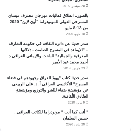
20 سبتمبر، 2015
بالصور.. انطلاق فعاليات مهرجان محترف ميسان
المسرحي الدولي للمونودراما “أون لاين” 2020
من 8:13 مايو
10 مايو، 2020
صدر حديثا عن دائرة الثقافة في حكومة الشارقة
.. “الإيماءة في المسرح الصامت ـ دلالاتها
المعرفية والجمالية” للباحث والايمائي العراقي د.
أحمد محمد عبد الأمير
23 مارس، 2019
صدر حديثا كتاب “يهودُ العراق وجهودهم في فضاء
المسرح” للأكاديمي العراقي أ. د. علي الربيعي
عن مؤسَسَةِ صَفاء للنّشرِ والتوزيع ومؤسَسَةِ
الصَّادق الثَّقافية.
9 يناير، 2020
” أنت كما أنت ” مونودراما للكاتب العراقي..
حسين السلمان
20 يناير، 2020