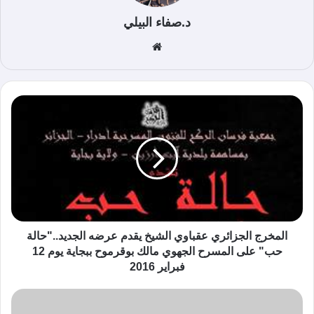
د.صفاء البيلي
موق
ع
الوي
ب
المخرج الجزائري عقباوي الشيخ يقدم عرضه الجديد.."حالة
حب" على المسرح الجهوي مالك بوقرموح ببجاية يوم 12
فبراير 2016