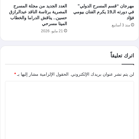
مهرجان “قسم المسرح الدولي”
العدد الجديد من مجلة المسرح
في دورته الـ19 يكرم الفنان بيومي
المصرية برئاسة الناقد عبدالرازق
فؤاد
حسين.. يناقش الدراما والخطاب
الميتا مسرحي
منذ 3 أسابيع
21 مايو، 2026
اترك تعليقاً
لن يتم نشر عنوان بريدك الإلكتروني.
الحقول الإلزامية مشار إليها بـ
*
ا
ل
ت
ع
ل
ي