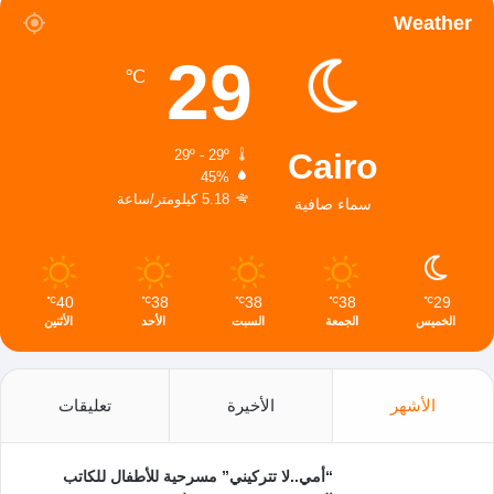
Weather
29
℃
Cairo
29º - 29º
45%
5.18 كيلومتر/ساعة
سماء صافية
40
38
38
38
29
℃
℃
℃
℃
℃
الخميس
الجمعة
السبت
الأحد
الأثنين
الأشهر
الأخيرة
تعليقات
“أمي..لا تتركيني” مسرحية للأطفال للكاتب