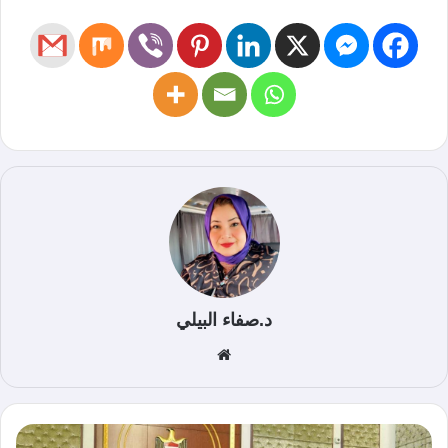
د.صفاء البيلي
موق
ع
الوي
ب