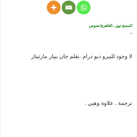
المسح نيوز ـ القاهرة| نصوص
ـ
لا وجود للبيرو ديو درام .بقلم جان بييار مارتيناز
ترجمة . علاوة وهبي .