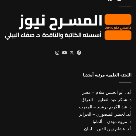
X
فيسبوك
يوتيوب
انستقرام
اللجنة العلمية مرتبة أبجديا
أ.د . أبو الحسن سلام – مصر
د. شاكر عبد العظيم – العراق
د. عبد الكريم برشيد – المغرب
أ.د. لخضر المنصوري – الجزائر
د. مروة مهدي – ألمانيا
أ.د. هشام زين الدين – لبنان