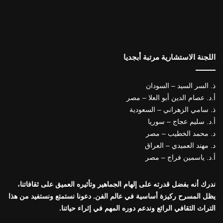
اللجنة الاستشارية مرتبة أبجديا
ذ. السر السيد – السودان
أ.د. عصام الدين أبو العلا – مصر
ذ. سامي الزهراني – السعودية
أ.د. سليم عجاج – سوريا
د. محمد الخطيب – مصر
د. مهند العميدي – العراق
أ.د. ياسمين فراج – مصر
ندرك أنه بفضل قدرته على إلهام الجماهير وتأثيره العميق على ثقافاتنا،
يظل المسرح ركيزة أساسية في عالم الفن. دعونا نستمتع ونستفيد من هذا
التراث الثقافي الرائع وندعم دوره المهم في إثراء حياتنا.