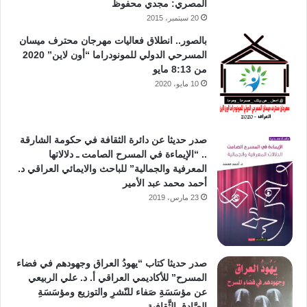
المصري: مجدي محفوظ
20 سبتمبر، 2015
بالصور.. انطلاق فعاليات مهرجان محترف ميسان
المسرحي الدولي للمونودراما “أون لاين” 2020
من 8:13 مايو
10 مايو، 2020
صدر حديثا عن دائرة الثقافة في حكومة الشارقة
.. “الإيماءة في المسرح الصامت ـ دلالاتها
المعرفية والجمالية” للباحث والايمائي العراقي د.
أحمد محمد عبد الأمير
23 مارس، 2019
صدر حديثا كتاب “يهودُ العراق وجهودهم في فضاء
المسرح” للأكاديمي العراقي أ. د. علي الربيعي
عن مؤسَسَةِ صَفاء للنّشرِ والتوزيع ومؤسَسَةِ
الصَّادق الثَّقافية.