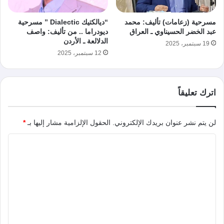
مسرحية (زعامات) تأليف: محمد
“ديالكتيك Dialectic ” مسرحية
عبد الخضر الحسيناوي ـ العراق
ديودراما .. من تأليف: واصف
الدلالعة ـ الأردن
19 سبتمبر، 2025
12 سبتمبر، 2025
اترك تعليقاً
لن يتم نشر عنوان بريدك الإلكتروني.
الحقول الإلزامية مشار إليها بـ
*
ا
ل
ت
ع
ل
ي