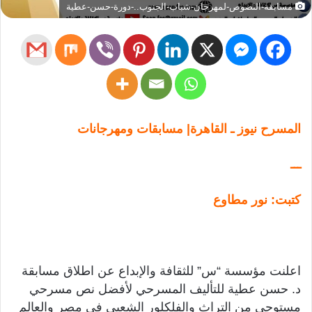
مسابقة-النصوص-لمهرجان-شباب-الجنوب..-دورة-حسن-عطية
المسرح نيوز ـ القاهرة| مسابقات ومهرجانات
ـــ
كتبت: نور مطاوع
اعلنت مؤسسة “س” للثقافة والإبداع عن اطلاق مسابقة
د. حسن عطية للتأليف المسرحي لأفضل نص مسرحي
مستوحى من التراث والفلكلور الشعبي فى مصر والعالم