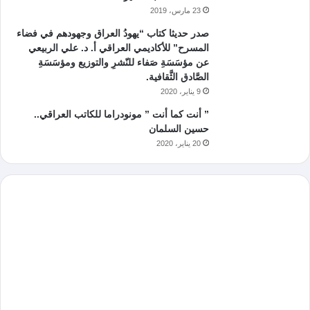
23 مارس، 2019
صدر حديثا كتاب “يهودُ العراق وجهودهم في فضاء
المسرح” للأكاديمي العراقي أ. د. علي الربيعي
عن مؤسَسَةِ صَفاء للنّشرِ والتوزيع ومؤسَسَةِ
الصَّادق الثَّقافية.
9 يناير، 2020
” أنت كما أنت ” مونودراما للكاتب العراقي..
حسين السلمان
20 يناير، 2020