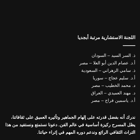
اللجنة الاستشارية مرتبة أبجديا
ذ. السر السيد – السودان
أ.د. عصام الدين أبو العلا – مصر
ذ. سامي الزهراني – السعودية
أ.د. سليم عجاج – سوريا
د. محمد الخطيب – مصر
د. مهند العميدي – العراق
أ.د. ياسمين فراج – مصر
ندرك أنه بفضل قدرته على إلهام الجماهير وتأثيره العميق على ثقافاتنا،
يظل المسرح ركيزة أساسية في عالم الفن. دعونا نستمتع ونستفيد من هذا
التراث الثقافي الرائع وندعم دوره المهم في إثراء حياتنا.