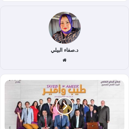
د.صفاء البيلي
موق
ع
الوي
ب