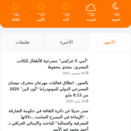
41
39
38
39
35
℃
℃
℃
℃
℃
الجمعة
السبت
الأحد
الأثنين
الثلاثاء
الأشهر
الأخيرة
تعليقات
“أمي..لا تتركيني” مسرحية للأطفال للكاتب
المصري: مجدي محفوظ
20 سبتمبر، 2015
بالصور.. انطلاق فعاليات مهرجان محترف ميسان
المسرحي الدولي للمونودراما “أون لاين” 2020
من 8:13 مايو
10 مايو، 2020
صدر حديثا عن دائرة الثقافة في حكومة الشارقة
.. “الإيماءة في المسرح الصامت ـ دلالاتها
المعرفية والجمالية” للباحث والايمائي العراقي د.
أحمد محمد عبد الأمير