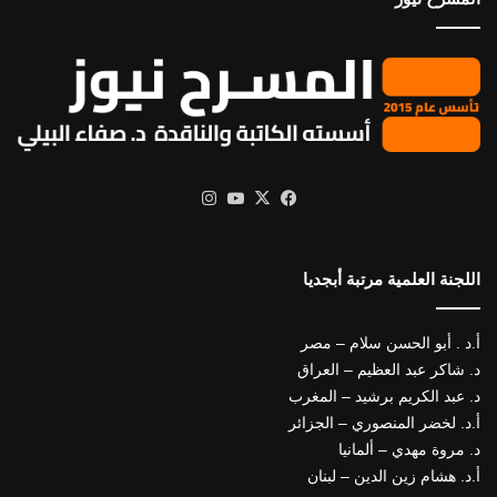
X
فيسبوك
يوتيوب
انستقرام
اللجنة العلمية مرتبة أبجديا
أ.د . أبو الحسن سلام – مصر
د. شاكر عبد العظيم – العراق
د. عبد الكريم برشيد – المغرب
أ.د. لخضر المنصوري – الجزائر
د. مروة مهدي – ألمانيا
أ.د. هشام زين الدين – لبنان