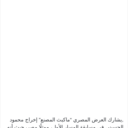
,يشارك العرض المصري “ماكبث المصنع” إخراج محمود
الحسيني في مسابقة المسار الأول، ممثلًا مصر، حيث أنه