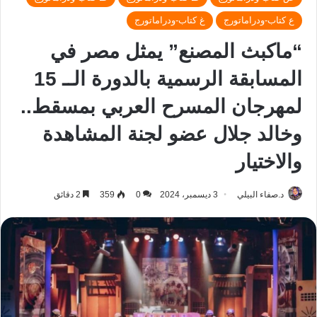
ع كتاب-ودراماتورج
غ كتاب-ودراماتورج
“ماكبث المصنع” يمثل مصر في
المسابقة الرسمية بالدورة الــ 15
لمهرجان المسرح العربي بمسقط..
وخالد جلال عضو لجنة المشاهدة
والاختيار
د.صفاء البيلي
3 ديسمبر، 2024
0
359
2 دقائق