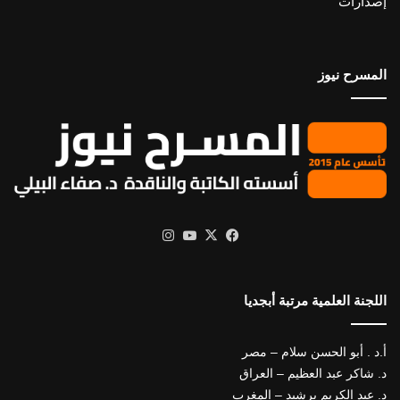
إصدارات
المسرح نيوز
X
فيسبوك
يوتيوب
انستقرام
اللجنة العلمية مرتبة أبجديا
أ.د . أبو الحسن سلام – مصر
د. شاكر عبد العظيم – العراق
د. عبد الكريم برشيد – المغرب