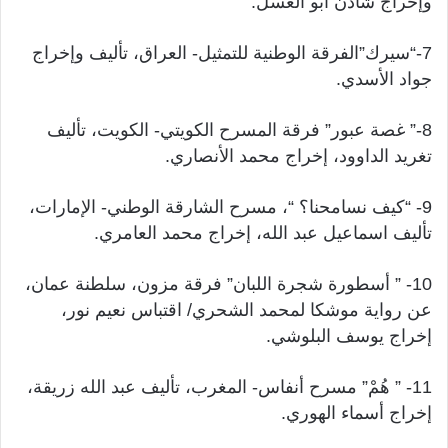
وإخراج شادن أبو العسل.
7-“سيرك”الفرقة الوطنية للتمثيل- العراق، تأليف وإخراج
جواد الأسدي.
8-” غصة عبور” فرقة المسرح الكويتي- الكويت، تأليف
تغريد الداوود، إخراج محمد الأنصاري.
9- “كيف نسامحنا؟ “، مسرح الشارقة الوطني- الإمارات،
تأليف اسماعيل عبد الله، إخراج محمد العامري.
10- ” أسطورة شجرة اللبان” فرقة مزون، سلطنة عمان،
عن رواية موشكا لمحمد الشحري/ اقتباس نعيم نور،
إخراج يوسف البلوشي.
11- ” هُمْ” مسرح أنفاس- المغرب، تأليف عبد الله زريقة،
إخراج أسماء الهوري.