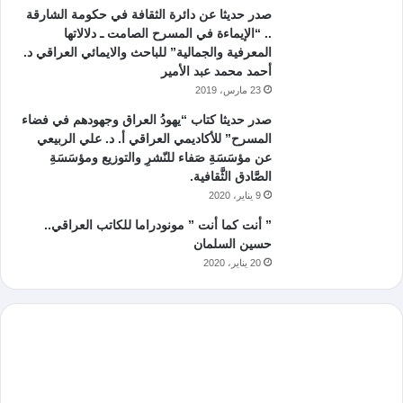
صدر حديثا عن دائرة الثقافة في حكومة الشارقة
.. “الإيماءة في المسرح الصامت ـ دلالاتها
المعرفية والجمالية” للباحث والايمائي العراقي د.
أحمد محمد عبد الأمير
23 مارس، 2019
صدر حديثا كتاب “يهودُ العراق وجهودهم في فضاء
المسرح” للأكاديمي العراقي أ. د. علي الربيعي
عن مؤسَسَةِ صَفاء للنّشرِ والتوزيع ومؤسَسَةِ
الصَّادق الثَّقافية.
9 يناير، 2020
” أنت كما أنت ” مونودراما للكاتب العراقي..
حسين السلمان
20 يناير، 2020