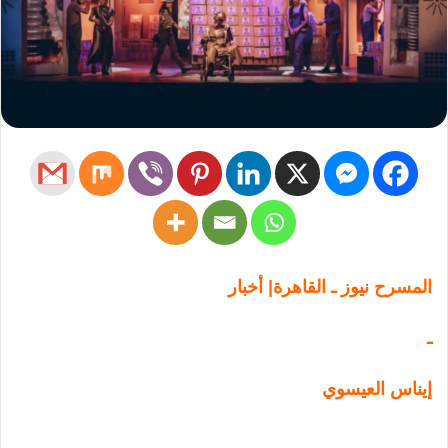
المسرح نيوز ـ القاهرة| أخبار
ـ
إيناس العيسوي