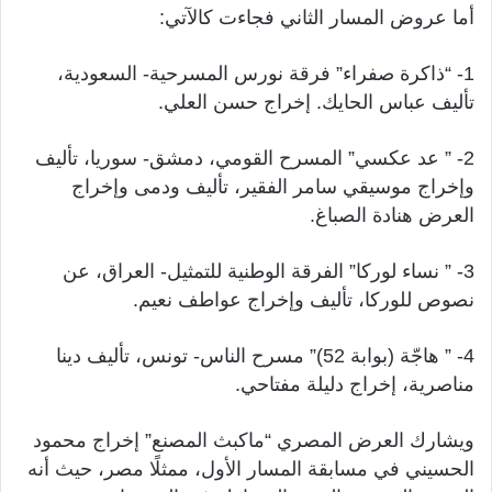
أما عروض المسار الثاني فجاءت كالآتي:
1- “ذاكرة صفراء” فرقة نورس المسرحية- السعودية،
تأليف عباس الحايك. إخراج حسن العلي.
2- ” عد عكسي” المسرح القومي، دمشق- سوريا، تأليف
وإخراج موسيقي سامر الفقير، تأليف ودمى وإخراج
العرض هنادة الصباغ.
3- ” نساء لوركا” الفرقة الوطنية للتمثيل- العراق، عن
نصوص للوركا، تأليف وإخراج عواطف نعيم.
4- ” هاجّة (بوابة 52)” مسرح الناس- تونس، تأليف دينا
مناصرية، إخراج دليلة مفتاحي.
ويشارك العرض المصري “ماكبث المصنع” إخراج محمود
الحسيني في مسابقة المسار الأول، ممثلًا مصر، حيث أنه