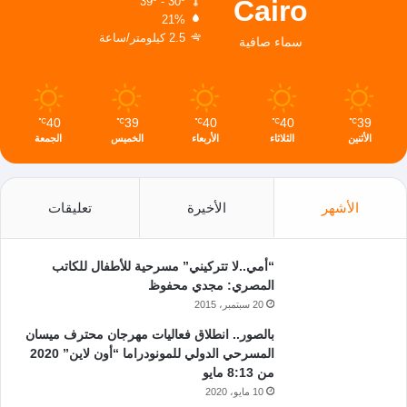
Cairo
39º - 30º
21%
2.5 كيلومتر/ساعة
سماء صافية
40
39
40
40
39
℃
℃
℃
℃
℃
الأثنين
الثلاثاء
الأربعاء
الخميس
الجمعة
الأشهر
الأخيرة
تعليقات
“أمي..لا تتركيني” مسرحية للأطفال للكاتب
المصري: مجدي محفوظ
20 سبتمبر، 2015
بالصور.. انطلاق فعاليات مهرجان محترف ميسان
المسرحي الدولي للمونودراما “أون لاين” 2020
من 8:13 مايو
10 مايو، 2020