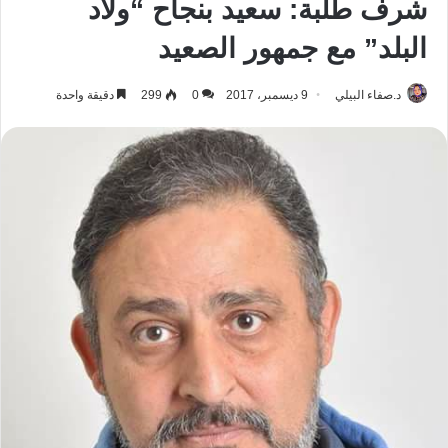
شرف طلبة: سعيد بنجاح “ولاد
البلد” مع جمهور الصعيد
د.صفاء البيلي
9 ديسمبر، 2017
0
299
دقيقة واحدة