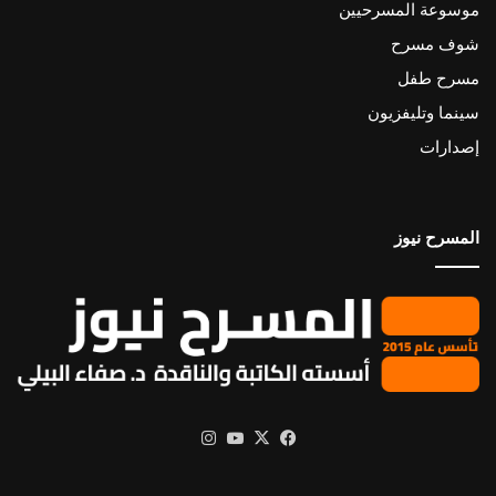
موسوعة المسرحيين
شوف مسرح
مسرح طفل
سينما وتليفزيون
إصدارات
المسرح نيوز
X
فيسبوك
يوتيوب
انستقرام