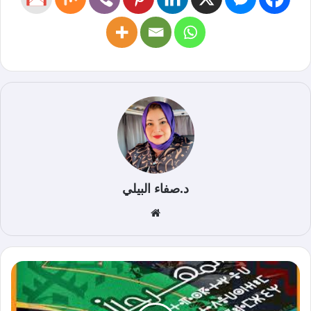
د.صفاء البيلي
موق
ع
الوي
ب