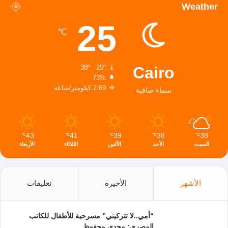
Weather
25
℃
Cairo
38º - 25º
73%
2.69 كيلومتر/ساعة
سماء صافية
43
41
39
38
38
℃
℃
℃
℃
℃
السبت
الأحد
الأثنين
الثلاثاء
الأربعاء
الأشهر
الأخيرة
تعليقات
“أمي..لا تتركيني” مسرحية للأطفال للكاتب
المصري: مجدي محفوظ