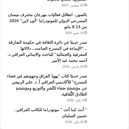
20 سبتمبر، 2015
بالصور.. انطلاق فعاليات مهرجان محترف ميسان
المسرحي الدولي للمونودراما “أون لاين” 2020
من 8:13 مايو
10 مايو، 2020
صدر حديثا عن دائرة الثقافة في حكومة الشارقة
.. “الإيماءة في المسرح الصامت ـ دلالاتها
المعرفية والجمالية” للباحث والايمائي العراقي د.
أحمد محمد عبد الأمير
23 مارس، 2019
صدر حديثا كتاب “يهودُ العراق وجهودهم في فضاء
المسرح” للأكاديمي العراقي أ. د. علي الربيعي
عن مؤسَسَةِ صَفاء للنّشرِ والتوزيع ومؤسَسَةِ
الصَّادق الثَّقافية.
9 يناير، 2020
” أنت كما أنت ” مونودراما للكاتب العراقي..
حسين السلمان
20 يناير، 2020