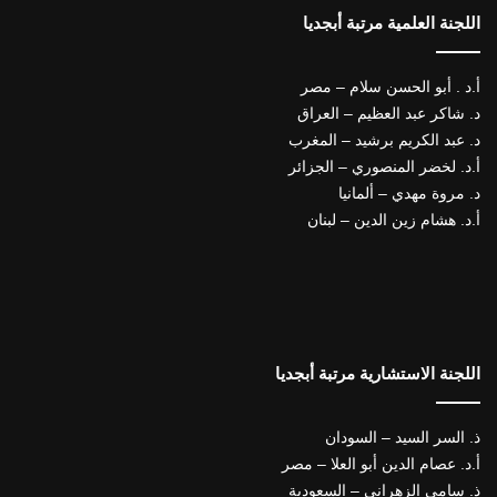
اللجنة العلمية مرتبة أبجديا
أ.د . أبو الحسن سلام – مصر
د. شاكر عبد العظيم – العراق
د. عبد الكريم برشيد – المغرب
أ.د. لخضر المنصوري – الجزائر
د. مروة مهدي – ألمانيا
أ.د. هشام زين الدين – لبنان
اللجنة الاستشارية مرتبة أبجديا
ذ. السر السيد – السودان
أ.د. عصام الدين أبو العلا – مصر
ذ. سامي الزهراني – السعودية