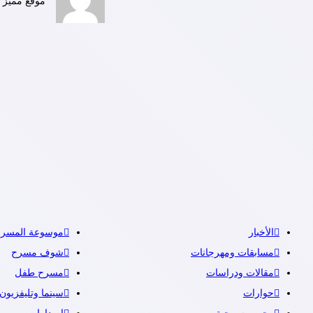
موقع مميز ي
الأخبار
موسوعة المسرح
مسابقات ومهرجانات
شوف مسرح
مقالات ودراسات
مسرح طفل
حوارات
سينما وتليفزيون
وجوه مسرحية
إصدارات