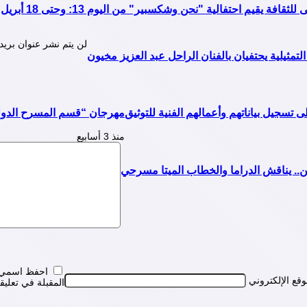
لن يتم نشر عنوان بريد
لتمثيلية يحتفيان بالفنان الراحل عبد العزيز مخيون
 تسجيل بياناتهم وأعمالهم الفنية للتوثيق
مهرجان “قسم المسرح الدولي” في دورته الـ19
منذ 3 أسابيع
ن.. يناقش الدراما والخطاب الميتا مسرحي
احفظ اسمي، ب
وقع الإلكتروني
المقبلة في تعليق