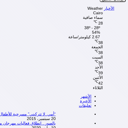
الأخبار
Weather
Cairo
سماء صافية
℃
28
38º - 28º
54%
2.67 كيلومتر/ساعة
℃
38
الجمعة
℃
38
السبت
℃
38
الأحد
℃
39
الأثنين
℃
42
الثلاثاء
الأشهر
الأخيرة
تعليقات
“أمي..لا تتركيني” مسرحية للأطف
20 سبتمبر، 2015
بالصور.. انطلاق فعاليات مهرجان محترف م
10 مايو، 2020