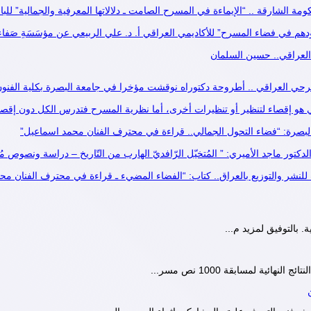
مة الشارقة .. “الإيماءة في المسرح الصامت ـ دلالاتها المعرفية والجمالية” للب
هم في فضاء المسرح” للأكاديمي العراقي أ. د. علي الربيعي عن مؤسَسَةِ صَفاء للنّش
 العراقي.. حسين السلمان
سرحي العراقي .. أطروحة دكتوراه نوقشت مؤخرا في جامعة البصرة بكلية الفنون
و إقصاء لتنظير أو تنظيرات أخرى، أما نظرية المسرح فتدرس الكل دون إقصاء.(1ـ
. البصرة: “فضاء التحول الجمالي.. قراءة في محترف الفنان محمد اسماعيل”
الدكتور ماجد الأميري: ” المُتخيّل الرّافديّ الهارب من التّاريخ – دراسة ونصوص م
للنشر والتوزيع بالعراق.. كتاب: “الفضاء المضيء ـ قراءة في محترف الفنان م
. بالتوفيق لمزيد م...
نهائية لمسابقة 1000 نص مسر...