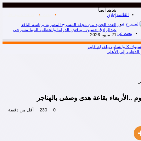
شاهد أيضاً
القائمة
بحث عن
إضافة عمود جانبي
إغلاق
العدد الجديد من مجلة المسرح المصرية برئاسة الناقد
عبدالرازق حسين.. يناقش الدراما والخطاب الميتا مسرحي
بحث عن
21 مايو، 2026
سبوك
X
واتساب
تيلقرام
ڤايبر
 الذهاب إلى الأعلى
ر
م ..الأربعاء بقاعة هدى وصفى بالهناجر
0
230
أقل من دقيقة