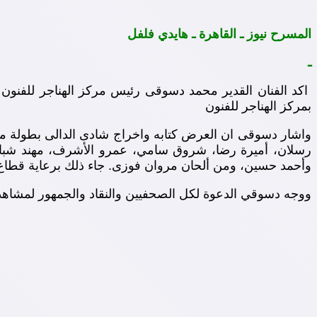
المسرح نيوز ـ القاهرة ـ هايدي فلفل
ـ
اكد الفنان القدير محمد دسوقى رئيس مركز الهناجر للفنون
بمركز الهناجر للفنون
واشار دسوقى ان العرض كتابه واخراج شادى الدالى بطولة مج
رسلان، أميرة رضا، شروق سامي، عمرو الأشرف، مهند شبان
وأحمد حسين، ومن ألحان مروان فوزى. جاء ذلك برعاية قطاع شئ
ووجه دسوقي الدعوة لكل الصحفيين والنقاد والجمهور لمشاهدة