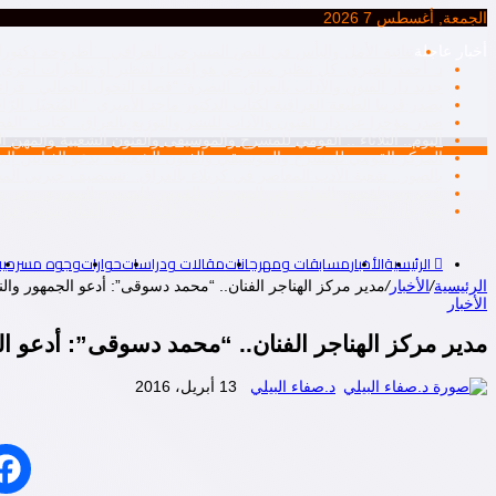
الجمعة, أغسطس 7 2026
أخبار عاجلة
ثنائية الأمل واليأس في النص المسرحي العراقي .. أطروحة دكتورا
د. أحمد بلخيري: كل تنظير مسرحي هو إقصاء لتنظير أو تنظيرات أخرى، أم
جديد دار الفنون والآداب بالعراق.. البصرة: “فضاء التحول الجمالي.. ق
يصدر قريبا الطّبعة العراقية لكتاب الدكتور ماجد الأميري: ” المُتخيّل ال
صدر مؤخرا عن دار الفنون والآداب للنشر والتوزيع بالعراق.. كتاب: “ا
اليوم.. الثلاثاء .. القومي للمسرح والموسيقى والفنون الشعبية والمهن ال
المركز القومي للمسرح والموسيقي والفنون الشعبية.. يدعو الفنانين إلى ت
بالصور.. شعبة الأدب المعاصر في كربلاء بالعراق.. تستضيف جبرتي 
6 عروض لقصور الثقافة في المهرجان القومي للمسرح المصري.. في دورته التاسعة عشرة..
مهرجان “قسم المسرح الدولي” في دورته الـ19 يكرم الفنان بيومي فؤاد
الرئيسية
الأخبار
مسابقات ومهرجانات
مقالات ودراسات
حوارات
وجوه مسرحية
الرئيسية
/
الأخبار
/
مدير مركز الهناجر الفنان.. “محمد دسوقى”: أدعو الجمهور والن
الأخبار
مدير مركز الهناجر الفنان.. “محمد دسوقى”: أدعو الج
د.صفاء البيلي
13 أبريل، 2016