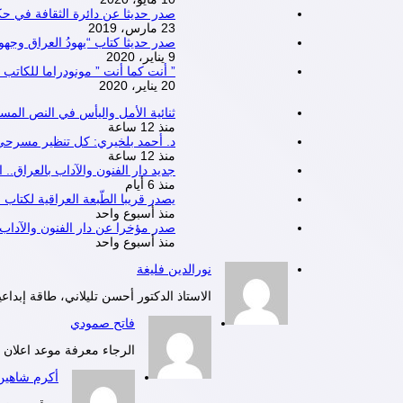
صدر حديثا عن دائرة الثقافة في حكو
23 مارس، 2019
صدر حديثا كتاب “يهودُ العراق وجهود
9 يناير، 2020
” أنت كما أنت ” مونودراما للكاتب
20 يناير، 2020
ثنائية الأمل واليأس في النص الم
منذ 12 ساعة
د. أحمد بلخيري: كل تنظير مسرحي ه
منذ 12 ساعة
جديد دار الفنون والآداب بالعراق.
منذ 6 أيام
يصدر قريبا الطّبعة العراقية لكتاب 
منذ أسبوع واحد
صدر مؤخرا عن دار الفنون والآداب 
منذ أسبوع واحد
نورالدين فليغة
الاستاذ الدكتور أحسن تليلاني، طاقة إبداعية
فاتح صمودي
الرجاء معرفة موعد اعلان النتائج ال
أكرم شاهين