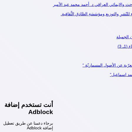
احث والايمائي العراقي د. أحمد محمد عبد الأمير
رِ والتوزيع ومؤسَسَةِ الصَّادق الثَّقافية.
 الجميلة
 3)
ُعرّبة عن الأصول المسماريّة “
حمد اسماعيل”
أنت تستخدم إضافة
Adblock
برجاء دعمنا عن طريق تعطيل
إضافة Adblock