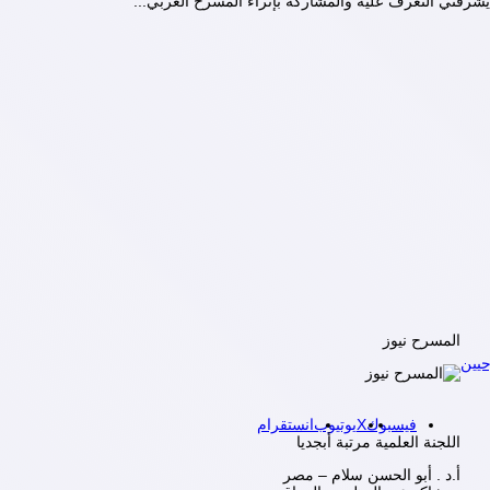
شرفني التعرف علية والمشاركه بإثراء المسرح العربي...
المسرح نيوز
يين
فيسبوك
X
يوتيوب
انستقرام
اللجنة العلمية مرتبة أبجديا
أ.د . أبو الحسن سلام – مصر