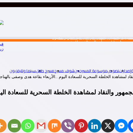
ه نوقشت مؤخرا في جامعة البصرة بكلية الفنون الجميلة
ا نظرية المسرح فتدرس الكل دون إقصاء.(1ـ 3)
راءة في محترف الفنان محمد اسماعيل”
رّافديّ الهارب من التّاريخ – دراسة ونصوص مُعرّبة عن الأصول المسماريّة “
لفضاء المضيء ـ قراءة في محترف الفنان محمد اسماعيل”
تمثيلية يحتفيان بالفنان الراحل عبد العزيز مخيون
سجيل بياناتهم وأعمالهم الفنية للتوثيق
في
المسرح العربي د. سيد علي إسماعيل للحديث عن الحسين في المسرح المصري
زر
إصدارات
نصوص
موسوعة المسرحيين
شوف مسرح
مسرح طفل
سينما وتليفزيون
قاد لمشاهدة الخلطة السحرية للسعادة اليوم ..الأربعاء بقاعة هدى وصفى بالهناج
مهور والنقاد لمشاهدة الخلطة السحرية للسعادة اليو