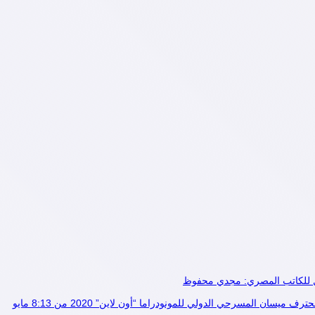
ال للكاتب المصري: مجدي محفوظ
يسان المسرحي الدولي للمونودراما “أون لاين” 2020 من 8:13 مايو