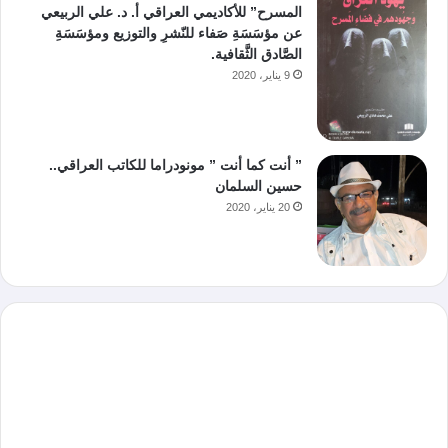
المسرح” للأكاديمي العراقي أ. د. علي الربيعي
عن مؤسَسَةِ صَفاء للنّشرِ والتوزيع ومؤسَسَةِ
الصَّادق الثَّقافية.
9 يناير، 2020
” أنت كما أنت ” مونودراما للكاتب العراقي..
حسين السلمان
20 يناير، 2020