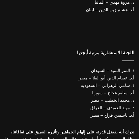
د. مروة مهدي – ألمانيا
أ.د. هشام زين الدين – لبنان
اللجنة الاستشارية مرتبة أبجديا
ذ. السر السيد – السودان
أ.د. عصام الدين أبو العلا – مصر
ذ. سامي الزهراني – السعودية
أ.د. سليم عجاج – سوريا
د. محمد الخطيب – مصر
د. مهند العميدي – العراق
أ.د. ياسمين فراج – مصر
ندرك أنه بفضل قدرته على إلهام الجماهير وتأثيره العميق على ثقافاتنا،