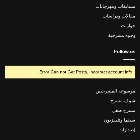
مسابقات ومهرجانات
مقالات ودراسات
حوارات
وجوه مسرحية
Follow us
Error Can not Get Posts, Incorrect account info.
موسوعة المسرحيين
شوف مسرح
مسرح طفل
سينما وتليفزيون
إصدارات