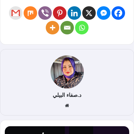
د.صفاء البيلي
موق
ع
الوي
ب