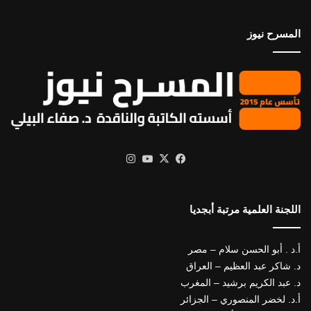
المسرح نيوز
X
فيسبوك
يوتيوب
انستقرام
اللجنة العلمية مرتبة أبجديا
أ.د . أبو الحسن سلام – مصر
د. شاكر عبد العظيم – العراق
د. عبد الكريم برشيد – المغرب
أ.د. لخضر المنصوري – الجزائر