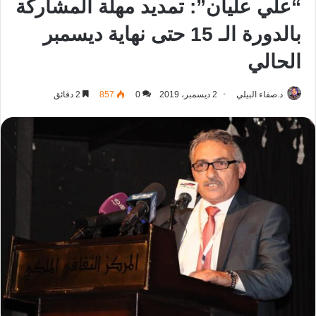
“علي عليان”: تمديد مهلة المشاركة
بالدورة الـ 15 حتى نهاية ديسمبر
الحالي
د.صفاء البيلي
2 ديسمبر، 2019
0
857
2 دقائق