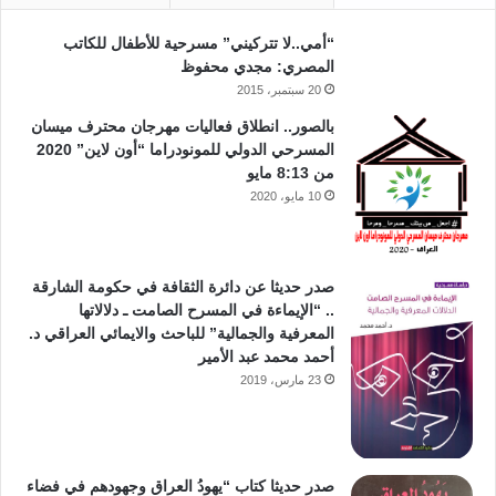
“أمي..لا تتركيني” مسرحية للأطفال للكاتب
المصري: مجدي محفوظ
20 سبتمبر، 2015
بالصور.. انطلاق فعاليات مهرجان محترف ميسان
المسرحي الدولي للمونودراما “أون لاين” 2020
من 8:13 مايو
10 مايو، 2020
صدر حديثا عن دائرة الثقافة في حكومة الشارقة
.. “الإيماءة في المسرح الصامت ـ دلالاتها
المعرفية والجمالية” للباحث والايمائي العراقي د.
أحمد محمد عبد الأمير
23 مارس، 2019
صدر حديثا كتاب “يهودُ العراق وجهودهم في فضاء