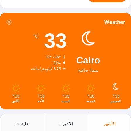
Weather
33
℃
Cairo
33º - 29º
31%
8.25 كيلومتر/ساعة
سماء صافية
39
38
39
38
33
℃
℃
℃
℃
℃
الخميس
الجمعة
السبت
الأحد
الأثنين
الأشهر
الأخيرة
تعليقات