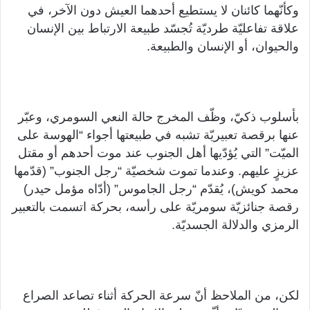
وكأنّهما كائنان لا يستطيع أحدهما العيش دون الآخر، في
علاقة تفاعليّة طرديّة تُجسّد طبيعة الارتباط بين الإنسان
والحيوان، أو الإنسان والطبيعة.
بأسلوب ذكيّ، وظّف المخرج حالة النعي السومري، وعبّر
عنها برقصة تعبيريّة تشبه في طبيعتها أجواء “الهوسة على
الميّت” التي يُؤدّيها أهل الجنوب عند موت أحدهم أو مقتل
عزيزٍ عليهم. وعندما تموت شخصيّة “رجل الجنوب” (قدّمها
محمد كويش)، يُقدّم “رجل الجاموس” (أدّاه مؤمل حيدر)
رقصة جنائزيّة سومريّة على رأسه، بحركة اتسمت بالتعبير
الرمزي والدلالة الجسديّة.
لكن، من الملاحظ أنّ سرعة الحركة أثناء تصاعد الصراع