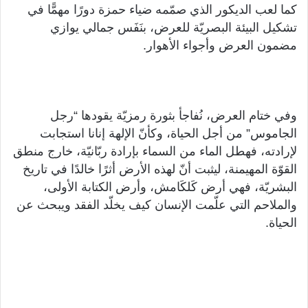
كما لعب الديكور الذي صمّمه ضياء حمزة دورًا مهمًّا في
تشكيل البيئة البصريّة للعرض، بنَفَس جمالي يوازي
مضمون العرض وأجواء الأهوار.
وفي ختام العرض، نُفاجأ بثورة رمزيّة يقودها “رجل
الجاموس” من أجل الحياة، وكأنّ الإلهة إنانا استجابت
لإرادته، فهطل الماء من السماء بإرادة ربّانيّة، خارج منطق
القوّة المهيمنة، ليثبت أنّ لهذه الأرض أثرًا خالدًا في تاريخ
البشريّة، فهي أرض كَلكَامش، وأرض الكتابة الأولى،
والملاحم التي علّمت الإنسان كيف يخلّد الفقد ويبحث عن
الحياة.