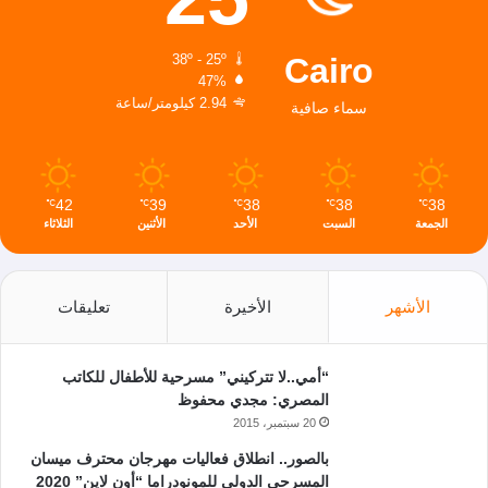
Cairo
38º - 25º
47%
2.94 كيلومتر/ساعة
سماء صافية
42
39
38
38
38
℃
℃
℃
℃
℃
الجمعة
السبت
الأحد
الأثنين
الثلاثاء
الأشهر
الأخيرة
تعليقات
“أمي..لا تتركيني” مسرحية للأطفال للكاتب
المصري: مجدي محفوظ
20 سبتمبر، 2015
بالصور.. انطلاق فعاليات مهرجان محترف ميسان
المسرحي الدولي للمونودراما “أون لاين” 2020