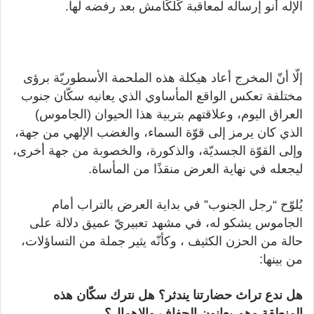
الإله أنو إرساله لمعاقبة كَلكَامش بعد رفضه لها.
إلّا أنّ المخرج أعاد هيكلة هذه الملحمة الأسطوريّة برؤى
مختلفة تعكس الواقع المأساوي الذي يعانيه سكّان جنوب
العراق اليوم، وعلاقتهم بتربية هذا الحيوان (الجاموس)
الذي كان يرمز إلى قوّة السماء، والغضب الإلهي من جهة،
وإلى القوّة الجسديّة، والذكورة، والخصوبة من جهة أخرى،
ليجعله في نهاية العرض منقذًا من المأساة.
يُلوّح “رجل الجنوب” في بداية العرض بالتراب أمام
الجاموس يشكو له، في مشهد تعبيريّ عميق دلالة على
حالة من الحزن الكثيف ، وكأنّه يثير جملة من التساؤلات،
من بينها:
هل ندع تراث حضارتنا يندثر؟ هل نترك سكّان هذه
المنطقة وهم يعانون الجفاف والإهمال؟