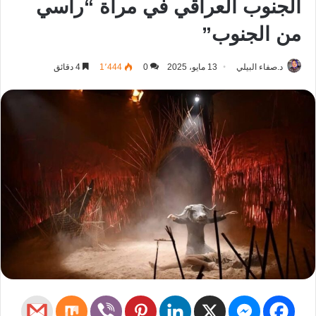
الجنوب العراقي في مرآة “رأسي
من الجنوب”
د.صفاء البيلي
13 مايو، 2025
0
1٬444
4 دقائق