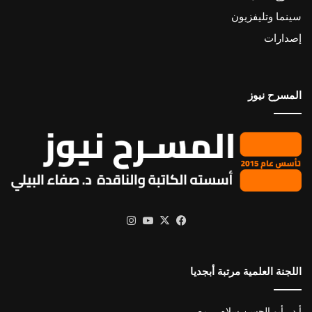
سينما وتليفزيون
إصدارات
المسرح نيوز
X
فيسبوك
يوتيوب
انستقرام
اللجنة العلمية مرتبة أبجديا
أ.د . أبو الحسن سلام – مصر