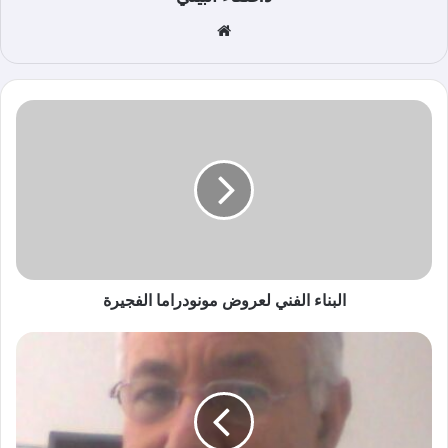
موق
ع
الوي
ب
البناء الفني لعروض مونودراما الفجيرة