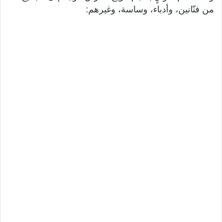
من فنّانين، وأدباء، وساسة، وغيرهم: