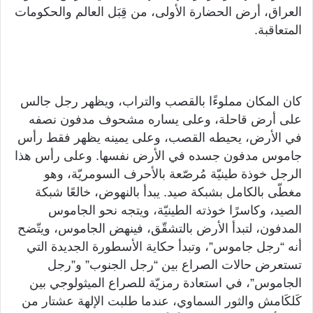
العراق، أرض الحضارة الأولى، من قِبَل العالم والحكومات
المتعاقبة.
كان المكان مملوءًا بالقصب والتراب، ويظهر رجل جالس
على أرض قاحلة، وعلى يساره مشحوف مدفون نصفه
في الأرض، يحيطه القصب، وعلى يمينه يظهر فقط رأس
جاموس مدفون جسده في الأرض نفسها. وعلى رأس هذا
الرجل خوذة طينيّة مُرصّعة بالأحرف السومريّة، وهو
مغطّى بالكامل بشبكة صيد. يبدأ بالنهوض، خالعًا شبكة
الصيد، وكاسرًا خوذته الطينيّة، ويتجه نحو الجاموس
المدفون، لتبدأ الأرض بالتشقّق، فينهض الجاموس، ويتّضح
أنه “رجل جاموس”، وتبدأ حكاية الأسطورة الجديدة التي
تستعرض حالات الصراع بين “رجل الجنوب” و”رجل
الجاموس”، في استعادة رمزيّة للصراع الميثولوجي بين
كَلكَامش والثور السماوي، عندما طلبت الإلهة عشتار من