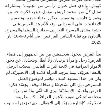
كويش، والذي حمل عنوان “رأسي من الجنوب”، بمشاركة
تمثيل كلٍّ من: محمد كويش، مؤمل حيدر، فكرت حسين،
وغفران فارس، وتصميم الديكور: ضياء حمزة، وتصميم
الإضاءة: د. علي السوداني. وقد قُدِّم هذا العرض على
خشبة منتدى المسرح التجريبي – دائرة السينما والمسرح،
بالتعاون مع نقابة الفنانين العراقيين، في أيام 8-9-10 أيار
2025.
يبدأ العرض بدخول شخصيتين من بين الجمهور إلى فضاء
العرض: رجل وامرأة يرتديان زيًّا أنيقًا، ويتحدّثان عن دخول
الأهوار العراقية في لائحة التراث العالمي. يتحدّث الرجل
باللغة العربيّة، بينما تترجم المرأة كلامه إلى الإنجليزيّة. لم
يكن في هذا المشهد كشف مباشر لموضوع العمل
المسرحي، بل كان تشخيصًا واضحًا لموقف يُجسّد فكرة
العرض وأهميّته الإنسانيّة؛ ليرى المتلقّي بيئةً سومريّة
مختلفة، تُحاكي صورة الأهوار العراقيّة لكن بطريقة
تصحّريّة، كإشارة رمزيّة إلى الإهمال الذي تعرّض له جنوب