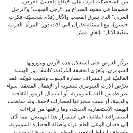
بين الشخصيّات أثّرت على الإيقاع الحسيّ للعرض،
خصوصًا في مشهد الصراع بين “رجل الجنوب” و”الرجل
الغربي” الذي سرق القصب والآثار (قدّم شخصيّته فكرت
حسين)، مع الممثلة غفران التي أدّت دور “المرأة الغربية
منقّبة الاثار” بإتقانٍ مميّز.
يركّز العرض على استغلال هذه الأرض وموروثها
السومري، ويُعرّي الحقيقة المُزيّفة، كاشفًا دور الهيمنة
العالميّة في استنزاف حضارة الجنوب وتغييب هويّته. فقد
تعرّض الإرث السومري للتشويه أو الإهمال المتعمّد، سواء
عبر طمس اللغة السومرية، أو استبدال الرموز الثقافية
والدينية، أو نسب منجزاتها لحضارات لاحقة. وقد ساهمت
الهيمنة الاستعمارية الحديثة، وما رافقها من قراءات
استشراقية انتقائية، في استمرار هذا التهميش، مما أدّى
إلى فقدان الوعي العام بثراء وأصالة الحضارة السومرية،
وإضعاف ارتباط الشعوب المعاصرة بجذورها الحضارية