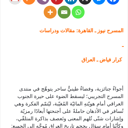
المسرح نيوز ـ القاهرة: مقالات ودراسات
ـ
كرار فياض ـ العراق
أجواءٌ جنائزية، وفضاءٌ طينيٌّ ساحر يتوهّج في منتدى
المسرح التجريبي؛ ليسقط الضوء على حيرة الجنوب
العراقي أمام هويّتهِ المائيّة المُغيّبة، ليُتمّم الفكرة وهي
تُسافر في الأذهان حاملةً على أجنحتها أبعادًا رمزيّة
وإشارات شتّى تُلهم المعنى وتَعصف بذاكرة المتلقّي،
وكأنّنا أمام سؤالٍ بحجم تاريخ العراق مُوجَّه إلى الجميع: