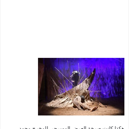
هكذا كانت صرخة العرض المسرحي للمخرج محمد