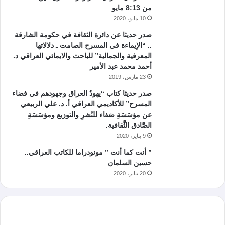
من 8:13 مايو
10 مايو، 2020
صدر حديثا عن دائرة الثقافة في حكومة الشارقة
.. “الإيماءة في المسرح الصامت ـ دلالاتها
المعرفية والجمالية” للباحث والايمائي العراقي د.
أحمد محمد عبد الأمير
23 مارس، 2019
صدر حديثا كتاب “يهودُ العراق وجهودهم في فضاء
المسرح” للأكاديمي العراقي أ. د. علي الربيعي
عن مؤسَسَةِ صَفاء للنّشرِ والتوزيع ومؤسَسَةِ
الصَّادق الثَّقافية.
9 يناير، 2020
” أنت كما أنت ” مونودراما للكاتب العراقي..
حسين السلمان
20 يناير، 2020